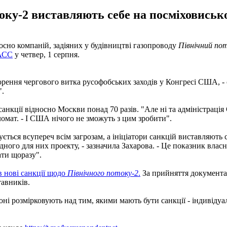
оку-2 виставляють себе на посміховиськ
сно компаній, задіяних у будівництві газопроводу
Північний пот
АСС
у четвер, 1 серпня.
рення чергового витка русофобських заходів у Конгресі США, - с
".
санкції відносно Москви понад 70 разів. "Але ні та адміністраці
ломат. - І США нічого не зможуть з цим зробити".
дується всупереч всім загрозам, а ініціатори санкцій виставляют
ого для них проекту, - зазначила Захарова. - Це показник власн
ати щоразу".
в нові санкції щодо
Північного потоку-2
.
За прийняття документа 
тавників.
ні розмірковують над тим, якими мають бути санкції - індивідуал