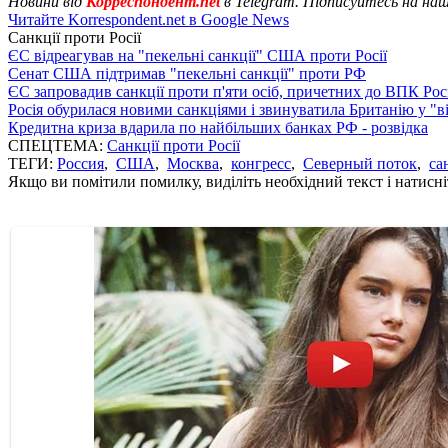
Новини від
Корреспондент.net
в Telegram. Підписуйтесь на на
Читайте Korrespondent.net в Google News
Санкції проти Росії
ЄС відреагував на "пекельні санкції" США проти Росії
Сенат США підтримав "пекельні санкції" проти РФ
ЄС запровадив санкції проти п'яти осіб, причетних до ВПК Росі
Росія обурилася новими санкціями і звинуватила Британію у "в
Кредитна криза вдарила по найбільших банках РФ - розвідка
СПЕЦТЕМА:
Санкції проти Росії
ТЕГИ:
Россия
,
США
,
Москва
,
конгресс
,
Северный поток
,
са
Якщо ви помітили помилку, виділіть необхідний текст і натисніт