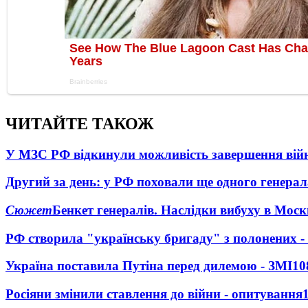
ЧИТАЙТЕ ТАКОЖ
У МЗС РФ відкинули можливість завершення вій
Другий за день: у РФ поховали ще одного генерал
Сюжет
Бенкет генералів. Наслідки вибуху в Моск
РФ створила "українську бригаду" з полонених -
Україна поставила Путіна перед дилемою - ЗМІ
10
Росіяни змінили ставлення до війни - опитування