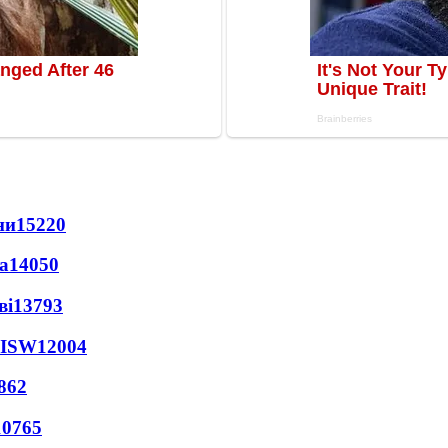
ни
15220
а
14050
ві
13793
 ISW
12004
862
10765