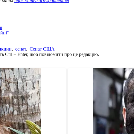
ш канал
https://t.me/korrespondentnet
ї
ійні"
нкции
,
сенат
,
Сенат США
ь Ctrl + Enter, щоб повідомити про це редакцію.