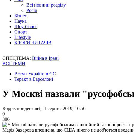
Всі новини розділу
Росія
Бізнес
Наука
Шоу-бізнес
Спорт
Lifestyle
БЛОГИ ЧИТАЧІВ
СПЕЦТЕМА:
Війна в Ірані
ВСІ ТЕМИ
Вступ України в ЄС
Теракт в Барселоні
У Москві назвали "русофобсь
Корреспондент.net, 1 серпня 2019, 16:56
0
386
Марія Захарова впевнена, що США нічого не доб'ються введен