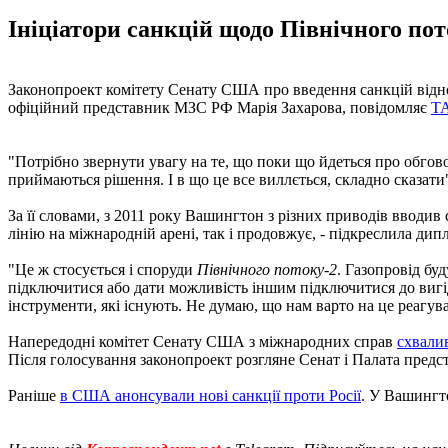
Ініціатори санкцій щодо Північного пот
Законопроект комітету Сенату США про введення санкцій відно
офіційний представник МЗС РФ Марія Захарова, повідомляє
Т
"Потрібно звернути увагу на те, що поки що йдеться про обгово
приймаються рішення. І в що це все виллється, складно сказати
За її словами, з 2011 року Вашингтон з різних приводів вводив 
лінію на міжнародній арені, так і продовжує, - підкреслила дип
"Це ж стосується і споруди
Північного потоку-2
. Газопровід бу
підключитися або дати можливість іншим підключитися до вигідн
інструменти, які існують. Не думаю, що нам варто на це реагув
Напередодні комітет Сенату США з міжнародних справ
схвали
Після голосування законопроект розгляне Сенат і Палата предс
Раніше
в США анонсували нові санкції проти Росії
. У Вашингто