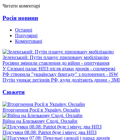
Читати коментарі
Росія новини
Останні
Популярні
Коментовані
Зеленський: Путін планує приховану мобілізацію
Росіяни змінили ставлення до війни - опитування
У Сизрані палає НПЗ після атаки дронів - соцмережі
РФ створила "українську бригаду" з полонених - ISW
Путін уникає регіонів РФ, куди долітають дрони - ЗМІ
Сюжети
Вторгнення Росії в Україну. Онлайн
Війна на Близькому Сході. Онлайн
Підсумки 08.08: Patriot буде і мінус два НПЗ