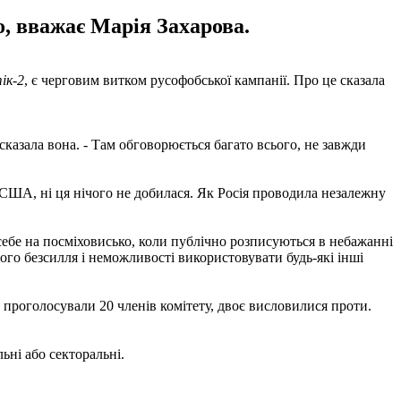
о, вважає Марія Захарова.
ік-2
, є черговим витком русофобської кампанії. Про це сказала
казала вона. - Там обговорюється багато всього, не завжди
я США, ні ця нічого не добилася. Як Росія проводила незалежну
ь себе на посміховисько, коли публічно розписуються в небажанні
ого безсилля і неможливості використовувати будь-які інші
проголосували 20 членів комітету, двоє висловилися проти.
ьні або секторальні.