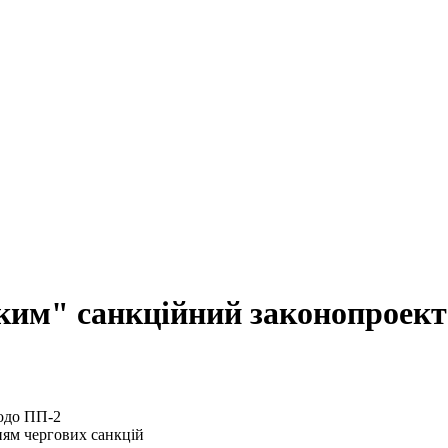
ким" санкційний законопроек
ням чергових санкцій