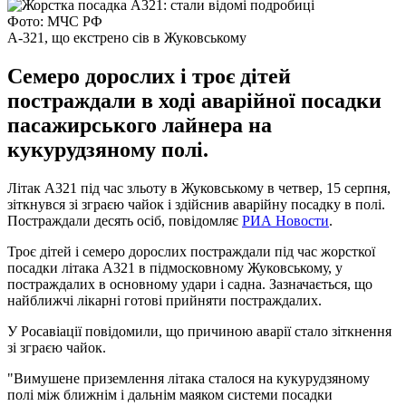
Фото: МЧС РФ
A-321, що екстрено сів в Жуковському
Семеро дорослих і троє дітей
постраждали в ході аварійної посадки
пасажирського лайнера на
кукурудзяному полі.
Літак А321 під час зльоту в Жуковському в четвер, 15 серпня,
зіткнувся зі зграєю чайок і здійснив аварійну посадку в полі.
Постраждали десять осіб, повідомляє
РИА Новости
.
Троє дітей і семеро дорослих постраждали під час жорсткої
посадки літака A321 в підмосковному Жуковському, у
постраждалих в основному удари і садна. Зазначається, що
найближчі лікарні готові прийняти постраждалих.
У Росавіації повідомили, що причиною аварії стало зіткнення
зі зграєю чайок.
"Вимушене приземлення літака сталося на кукурудзяному
полі між ближнім і дальнім маяком системи посадки