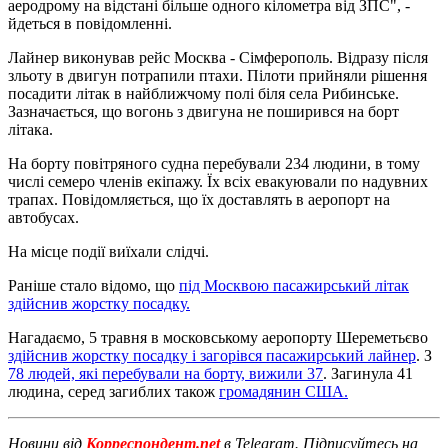
аеродрому на відстані більше одного кілометра від ЗПС", -
йдеться в повідомленні.
Лайнер виконував рейс Москва - Сімферополь. Відразу після
зльоту в двигун потрапили птахи. Пілоти прийняли рішення
посадити літак в найближчому полі біля села Рибинське.
Зазначається, що вогонь з двигуна не поширився на борт
літака.
На борту повітряного судна перебували 234 людини, в тому
числі семеро членів екіпажу. Їх всіх евакуювали по надувних
трапах. Повідомляється, що їх доставлять в аеропорт на
автобусах.
На місце події виїхали слідчі.
Раніше стало відомо, що
під Москвою пасажирський літак
здійснив жорстку посадку.
Нагадаємо, 5 травня в московському аеропорту Шереметьєво
здійснив жорстку посадку і загорівся пасажирський лайнер
. З
78 людей, які перебували на борту, вижили 37
. Загинула 41
людина, серед загиблих також
громадянин США.
Новини від
Корреспондент.net
в Telegram. Підписуйтесь на