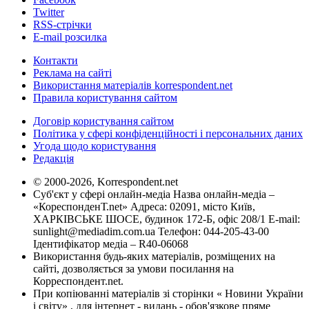
Twitter
RSS-стрічки
E-mail розсилка
Контакти
Реклама на сайті
Використання матеріалів korrespondent.net
Правила користування сайтом
Договір користування сайтом
Політика у сфері конфіденційності і персональних даних
Угода щодо користування
Редакція
© 2000-2026, Korrespondent.net
Суб'єкт у сфері онлайн-медіа Назва онлайн-медіа –
«КореспонденТ.net» Адреса: 02091, місто Київ,
ХАРКІВСЬКЕ ШОСЕ, будинок 172-Б, офіс 208/1 E-mail:
sunlight@mediadim.com.ua
Телефон: 044-205-43-00
Ідентифікатор медіа – R40-06068
Використання будь-яких матеріалів, розміщених на
сайті, дозволяється за умови посилання на
Корреспондент.net.
При копіюванні матеріалів зі сторінки « Новини України
і світу» , для інтернет - видань - обов'язкове пряме