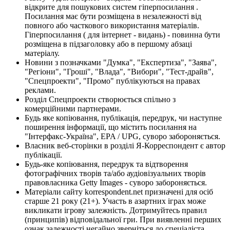
відкрите для пошукових систем гіперпосилання .
Посилання має бути розміщена в незалежності від
повного або часткового використання матеріалів.
Гіперпосилання ( для інтернет - видань) - повинна бути
розміщена в підзаголовку або в першому абзаці
матеріалу.
Новини з позначками "Думка", "Експертиза", "Заява",
"Регіони", "Гроші", "Влада", "Вибори", "Тест-драйв",
"Спецпроекти", "Промо" публікуються на правах
реклами.
Розділ Спецпроекти створюється спільно з
комерційними партнерами.
Будь яке копіювання, публікація, передрук, чи наступне
поширення інформації, що містить посилання на
"Інтерфакс-Україна", EPA / UPG, суворо забороняється.
Власник веб-сторінки в розділі Я-Корреспондент є автор
публікації.
Будь-яке копіювання, передрук та відтворення
фотографічних творів та/або аудіовізуальних творів
правовласника Getty Images - суворо забороняється.
Матеріали сайту korrespondent.net призначені для осіб
старше 21 року (21+). Участь в азартних іграх може
викликати ігрову залежність. Дотримуйтесь правил
(принципів) відповідальної гри. При виявленні перших
ознак залежності негайно зверніться до спеціаліста.