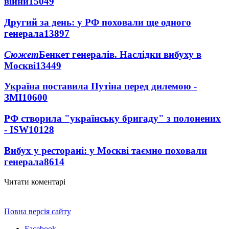
війни
15049
Другий за день: у РФ поховали ще одного
генерала
13897
Сюжет
Бенкет генералів. Наслідки вибуху в
Москві
13449
Україна поставила Путіна перед дилемою -
ЗМІ
10600
РФ створила "українську бригаду" з полонених
- ISW
10128
Вибух у ресторані: у Москві таємно поховали
генерала
8614
Читати коментарі
Повна версія сайту
Facebook