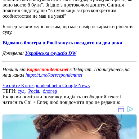
воно могло б бути". Згідно з протоколом допиту, Синиця
пояснив слідству, що "в публікації загроз конкретним
особистостям не мав на увазі".
Блогер заявив журналістам, що має намір оскаржити рішення
суду.
Відомого блогера в Росії хочуть посадити на два роки
Джерело:
Українська служба DW
Новини від
Корреспондент.net
в Telegram. Підписуйтесь на
наш канал
https://t.me/korrespondentnet
Читайте Korrespondent.net в Google News
ТЕГИ:
суд
,
Росія
,
блогер
Якщо ви помітили помилку, виділіть необхідний текст і
натисніть Ctrl + Enter, щоб повідомити про це редакцію.