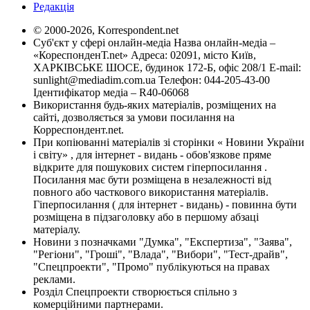
Редакція
© 2000-2026, Korrespondent.net
Суб'єкт у сфері онлайн-медіа Назва онлайн-медіа –
«КореспонденТ.net» Адреса: 02091, місто Київ,
ХАРКІВСЬКЕ ШОСЕ, будинок 172-Б, офіс 208/1 E-mail:
sunlight@mediadim.com.ua
Телефон: 044-205-43-00
Ідентифікатор медіа – R40-06068
Використання будь-яких матеріалів, розміщених на
сайті, дозволяється за умови посилання на
Корреспондент.net.
При копіюванні матеріалів зі сторінки « Новини України
і світу» , для інтернет - видань - обов'язкове пряме
відкрите для пошукових систем гіперпосилання .
Посилання має бути розміщена в незалежності від
повного або часткового використання матеріалів.
Гіперпосилання ( для інтернет - видань) - повинна бути
розміщена в підзаголовку або в першому абзаці
матеріалу.
Новини з позначками "Думка", "Експертиза", "Заява",
"Регіони", "Гроші", "Влада", "Вибори", "Тест-драйв",
"Спецпроекти", "Промо" публікуються на правах
реклами.
Розділ Спецпроекти створюється спільно з
комерційними партнерами.