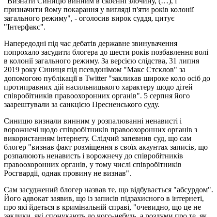
"Визнати Синицю винним в скоєнні злочину, (…), і
призначити йому покарання у вигляді п'яти років колонії
загального режиму", - оголосив вирок суддя, цитує
"Інтерфакс".
Напередодні під час дебатів державне звинувачення
попрохало засудити блогера до шести років позбавлення волі
в колонії загального режиму. За версією слідства, 31 липня
2019 року Синиця під псевдонімом "Макс Стєклов" за
допомогою публікації в Twitter "закликав широке коло осіб до
протиправних дій насильницького характеру щодо дітей
співробітників правоохоронних органів". 5 серпня його
заарештували за санкцією Пресненського суду.
Синицю визнали винним у розпалюванні ненависті і
ворожнечі щодо співробітників правоохоронних органів з
використанням інтернету. Слідчий запевнив суд, що сам
блогер "визнав факт розміщення в своїх акаунтах записів, що
розпалюють ненависть і ворожнечу до співробітників
правоохоронних органів, у тому числі співробітників
Росгвардіі, однак провину не визнав".
Сам засуджений блогер назвав те, що відбувається "абсурдом".
Його адвокат заявив, що із записів підзахисного в інтернеті,
про які йдеться в кримінальній справі, "очевидно, що це не
заклики, які спонукають до чого-небудь, а роздуми про те, як