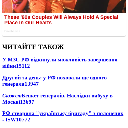
ЧИТАЙТЕ ТАКОЖ
У МЗС РФ відкинули можливість завершення
війни
15112
Другий за день: у РФ поховали ще одного
генерала
13947
Сюжет
Бенкет генералів. Наслідки вибуху в
Москві
13697
РФ створила "українську бригаду" з полонених
- ISW
10772