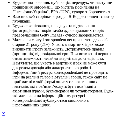
Будь яке копіювання, публікація, передрук, чи наступне
поширення інформації, що містить посилання на
"Інтерфакс-Україна", EPA / UPG, суворо забороняється.
Власник веб-сторінки в розділі Я-Корреспондент є автор
публікації.
Будь-яке копіювання, передрук та відтворення
фотографічних творів та/або аудіовізуальних творів
правовласника Getty Images - суворо забороняється.
Матеріали сайту korrespondent.net призначені для осіб
старше 21 року (21+). Участь в азартних іграх може
викликати ігрову залежність. Дотримуйтесь правил
(принципів) відповідальної гри. При виявленні перших
ознак залежності негайно зверніться до спеціаліста.
Пам'ятайте, що участь в азартних іграх не може бути
джерелом доходів або альтернативою роботі.
Інформаційний ресурс korrespondent.net не проводить
ігри на реальні та/або віртуальні гроші, також сайт не
приймає ні в якій формі оплату ставок та інших
платежів, які пов’язані/можуть бути пов’язані з
азартними іграми, букмекерами чи тоталізаторами. Будь-
які матеріали на інформаційному ресурсі
korrespondent.net публікуються виключно в
інформаційних цілях.
X