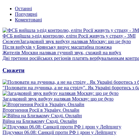
Останні
Популярні
Коментовані
ФСБ вийшла з-під контролю, еліти Росії живуть у страху - ЗМІ
Сюжет
Загадковий звук вибуху налякав Москву: що це було
Після вибухів у Брянську вирує масштабна пожежа
Жителів Москви налякав гучний звук, схожий на вибух
Дві третини російських регіонів платять вербувальникам контр
Сюжети
"Полювати на лучника, а не на стрілу". Як Україні боротись з 
Загадковий звук вибуху налякав Москву: що це було
Вторгнення Росії в Україну. Онлайн
Війна на Близькому Сході. Онлайн
Підсумки 06.08: Санкції проти РФ і дрон у Лейпцигу