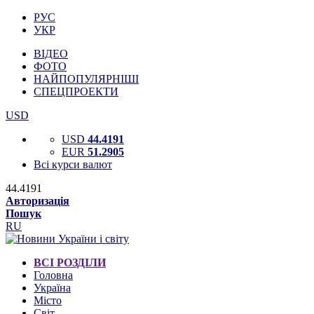
РУС
УКР
ВІДЕО
ФОТО
НАЙПОПУЛЯРНІШІ
СПЕЦПРОЕКТИ
USD
USD
44.4191
EUR
51.2905
Всі курси валют
44.4191
Авторизація
Пошук
RU
ВСІ РОЗДІЛИ
Головна
Україна
Місто
Світ