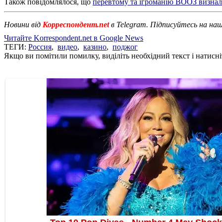
Також повідомлялося, що
перевтому та ігроманію ВООЗ визна
Новини від
Корреспондент.net
в Telegram. Підписуйтесь на на
Читайте Korrespondent.net в Google News
ТЕГИ:
Россия
,
видео
,
казино
,
поджог
Якщо ви помітили помилку, виділіть необхідний текст і натисніт