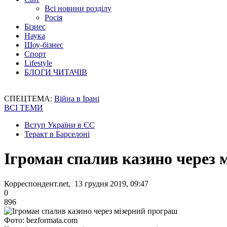
Всі новини розділу
Росія
Бізнес
Наука
Шоу-бізнес
Спорт
Lifestyle
БЛОГИ ЧИТАЧІВ
СПЕЦТЕМА:
Війна в Ірані
ВСІ ТЕМИ
Вступ України в ЄС
Теракт в Барселоні
Ігроман спалив казино через 
Корреспондент.net, 13 грудня 2019, 09:47
0
896
Фото: bezformata.com