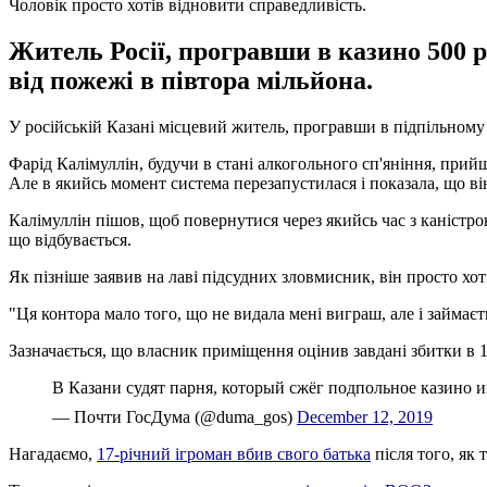
Чоловік просто хотів відновити справедливість.
Житель Росії, програвши в казино 500 
від пожежі в півтора мільйона.
У російській Казані місцевий житель, програвши в підпільному
Фарід Калімуллін, будучи в стані алкогольного сп'яніння, прийшо
Але в якийсь момент система перезапустилася і показала, що ві
Калімуллін пішов, щоб повернутися через якийсь час з каністр
що відбувається.
Як пізніше заявив на лаві підсудних зловмисник, він просто хот
"Ця контора мало того, що не видала мені виграш, але і займаєть
Зазначається, що власник приміщення оцінив завдані збитки в 1
В Казани судят парня, который сжёг подпольное казино 
— Почти ГосДума (@duma_gos)
December 12, 2019
Нагадаємо,
17-річний ігроман вбив свого батька
після того, як