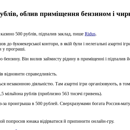
рублів, облив приміщення бензином і чи
 казино 500 рублів, підпалив заклад, пише
Ridus
.
в до букмекерської контори, в якій були і нелегальні азартні ігр
н у програші.
ою бензину. Він вилив займисту рідину в приміщенні і підпалив 
ів відновити справедливість.
ся незаконною діяльністю. Там азартні ігри організовують, в тому
,5 мільйона рублів (приблизно 563 тисячі гривень).
из-за проигрыша в 500 рублей. Сверхразумами богата Россия-мат
 той попросив юнака відірватися й припинити онлайн-гру.