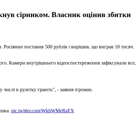
ркнув сірником. Власник оцінив збитки
и. Росіянин поставив 500 рублів і вирішив, що виграв 18 тисяч.
його. Камери внутрішнього відеоспостереження зафіксували все,
 числі в рулетку грають", - заявив ігроман.
ушка.
pic.twitter.com/WkhWMeRaFX