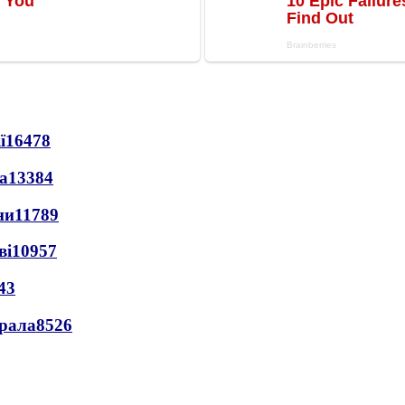
ї
16478
а
13384
ни
11789
ві
10957
43
ерала
8526