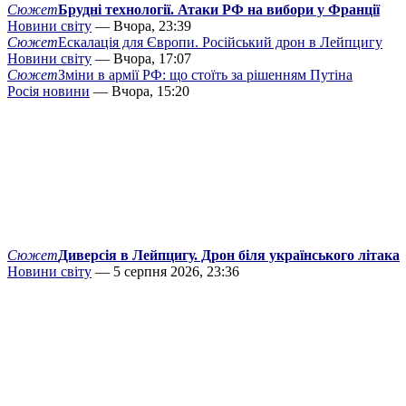
Сюжет
Брудні технології. Атаки РФ на вибори у Франції
Новини світу
— Вчора, 23:39
Сюжет
Ескалація для Європи. Російський дрон в Лейпцигу
Новини світу
— Вчора, 17:07
Сюжет
Зміни в армії РФ: що стоїть за рішенням Путіна
Росія новини
— Вчора, 15:20
Сюжет
Диверсія в Лейпцигу. Дрон біля українського літака
Новини світу
— 5 серпня 2026, 23:36