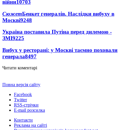
війни
10703
Сюжет
Бенкет генералів. Наслідки вибуху в
Москві
9248
Україна поставила Путіна перед дилемою -
ЗМІ
9225
Вибух у ресторані: у Москві таємно поховали
генерала
8497
Читати коментарі
Повна версія сайту
Facebook
Twitter
RSS-стрічки
E-mail розсилка
Контакти
Реклама на сайті