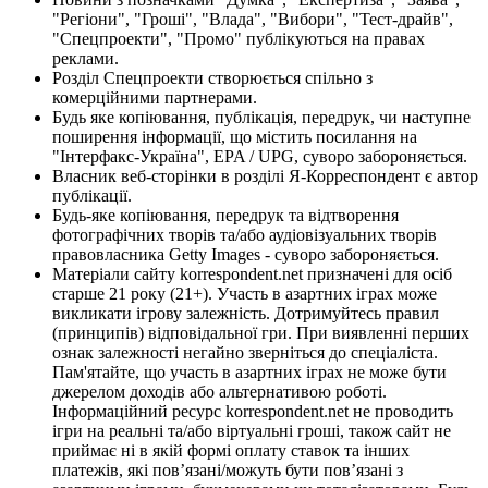
"Регіони", "Гроші", "Влада", "Вибори", "Тест-драйв",
"Спецпроекти", "Промо" публікуються на правах
реклами.
Розділ Спецпроекти створюється спільно з
комерційними партнерами.
Будь яке копіювання, публікація, передрук, чи наступне
поширення інформації, що містить посилання на
"Інтерфакс-Україна", EPA / UPG, суворо забороняється.
Власник веб-сторінки в розділі Я-Корреспондент є автор
публікації.
Будь-яке копіювання, передрук та відтворення
фотографічних творів та/або аудіовізуальних творів
правовласника Getty Images - суворо забороняється.
Матеріали сайту korrespondent.net призначені для осіб
старше 21 року (21+). Участь в азартних іграх може
викликати ігрову залежність. Дотримуйтесь правил
(принципів) відповідальної гри. При виявленні перших
ознак залежності негайно зверніться до спеціаліста.
Пам'ятайте, що участь в азартних іграх не може бути
джерелом доходів або альтернативою роботі.
Інформаційний ресурс korrespondent.net не проводить
ігри на реальні та/або віртуальні гроші, також сайт не
приймає ні в якій формі оплату ставок та інших
платежів, які пов’язані/можуть бути пов’язані з