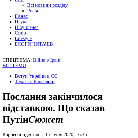
Всі новини розділу
Росія
Бізнес
Наука
Шоу-бізнес
Спорт
Lifestyle
БЛОГИ ЧИТАЧІВ
СПЕЦТЕМА:
Війна в Ірані
ВСІ ТЕМИ
Вступ України в ЄС
Теракт в Барселоні
Послання закінчилося
відставкою. Що сказав
Путін
Сюжет
Корреспондент.net, 15 січня 2020, 16:35