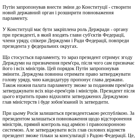
Путін запропонував внести зміни до Конституції - створити
новий державний орган і розширити повноваження
парламенту.
У Конституції має бути закріплена роль Держради - органу
при президенті, в який входять глави суб'єктів Федерації,
члени уряду, спікери Держдуми і Ради Федерації, повпреди
президента у федеральних округах.
Що стосується парламенту, то зараз президент отримує згоду
Держдуми на призначення прем'єра, після чого сам призначає
його і всіх міністрів. Цей порядок Путін запропонував
змінити. Держдума повинна отримати право затверджувати
голову уряду, чию кандидатуру пропонує глава держави.
Також нижня палата парламенту зможе за поданням прем'єра
затверджувати всіх віце-прем'єрів і міністрів. Президент після
цього втратить право відхиляти затверджених Держдумою
глав міністерств і буде зобов'язаний їх затвердити.
При цьому Росія залишиться президентською республікою. За
президентом залишаться повноваження щодо відсторонення
міністрів, прямий контроль над армією і правоохоронною
системою. Але затверджувати всіх глав силових відомств
президент зможе тільки за консультації з Радою Федерації. Це,