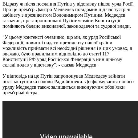
Відразу ж після послання Путіна у відставку пішов уряд Росії.
Про це прем'єр Дмитро Медведєв повідомив під час зустрічі
кабінету з президентом Володимиром Путіним. Медведєв
зазначив, що запропоновані Путіним зміни Конституції
поміняють баланс виконавчої, законодавчої та судової влади.
"У цьому контексті очевидно, що ми, як уряд Російської
Федерації, повинні надати президенту нашої країни
можливість приймати всі необхідні рішення і в цих умовах, я
вважаю, було правильним відповідно до статті 117
Конституції РФ уряд Російської Федерації в нинішньому
складі подав у відставку", - сказав Медведєв.
У відповідь на це Путін запропонував Медведєву зайняти
пост заступника голови Ради безпеки. До формування нового
уряду Медведєв також залишиться виконуючим обов'язки
прем'єр-міністра.