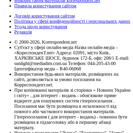
Використання матеріалів korrespondent.net
Правила користування сайтом
Договір користування сайтом
Політика у сфері конфіденційності і персональних даних
Угода щодо користування
Редакція
© 2000-2026, Korrespondent.net
Суб'єкт у сфері онлайн-медіа Назва онлайн-медіа –
«КореспонденТ.net» Адреса: 02091, місто Київ,
ХАРКІВСЬКЕ ШОСЕ, будинок 172-Б, офіс 208/1 E-mail:
sunlight@mediadim.com.ua
Телефон: 044-205-43-00
Ідентифікатор медіа – R40-06068
Використання будь-яких матеріалів, розміщених на
сайті, дозволяється за умови посилання на
Корреспондент.net.
При копіюванні матеріалів зі сторінки « Новини України
і світу» , для інтернет - видань - обов'язкове пряме
відкрите для пошукових систем гіперпосилання .
Посилання має бути розміщена в незалежності від
повного або часткового використання матеріалів.
Гіперпосилання ( для інтернет - видань) - повинна бути
розміщена в підзаголовку або в першому абзаці
матеріалу.
Новини з позначками "Думка", "Експертиза", "Заява",