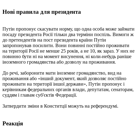
Нові правила для президента
Путін пропонує скасувати норму, що одна особа може займати
посаду президента Росії тільки два терміни поспіль. Вимоги ж
до претендентів на пост президента країни Путін
запропонував посилити. Вони повинні постійно проживати
на території Росії не менше 25 років, а не 10, як зараз. У них не
повинно бути ні на момент висунення, ні коли-небудь раніше
іноземного громадянства або дозволу на проживання.
До речі, заборонити мати іноземне громадянство, вид на
проживання або «інший документ, який дозволяє постійно
проживати на території іншої держави», Путін пропонує і
керівникам федеральних органів влади, депутатам, сенаторам,
суддям і главам суб'єктів Федерації.
Затвердити зміни в Конститції можуть на референдумі.
Реакція