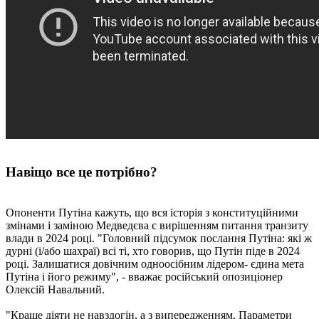
Навіщо все це потрібно?
Опоненти Путіна кажуть, що вся історія з конституційними
змінами і заміною Медведєва є вирішенням питання транзиту
влади в 2024 році. "Головний підсумок послання Путіна: які ж
дурні (і/або шахраї) всі ті, хто говорив, що Путін піде в 2024
році. Залишатися довічним одноосібним лідером- єдина мета
Путіна і його режиму", - вважає російський опозиціонер
Олексій Навальний.
"Краще діяти не навздогін, а з випередженням. Параметри