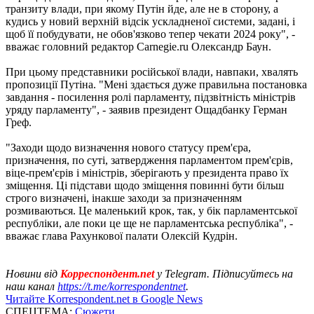
транзиту влади, при якому Путін йде, але не в сторону, а
кудись у новий верхній відсік ускладненої системи, задані, і
щоб її побудувати, не обов'язково тепер чекати 2024 року", -
вважає головний редактор Carnegie.ru Олександр Баун.
При цьому представники російської влади, навпаки, хвалять
пропозиції Путіна. "Мені здається дуже правильна постановка
завдання - посилення ролі парламенту, підзвітність міністрів
уряду парламенту", - заявив президент Ощадбанку Герман
Греф.
"Заходи щодо визначення нового статусу прем'єра,
призначення, по суті, затвердження парламентом прем'єрів,
віце-прем'єрів і міністрів, зберігають у президента право їх
зміщення. Ці підстави щодо зміщення повинні бути більш
строго визначені, інакше заходи за призначенням
розмиваються. Це маленький крок, так, у бік парламентської
республіки, але поки це ще не парламентська республіка", -
вважає глава Рахункової палати Олексій Кудрін.
Новини від
Корреспондент.net
у Telegram. Підписуйтесь на
наш канал
https://t.me/korrespondentnet
.
Читайте Korrespondent.net в Google News
СПЕЦТЕМА:
Сюжети