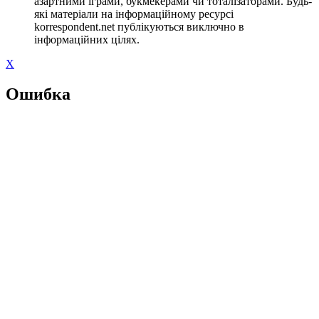
азартними іграми, букмекерами чи тоталізаторами. Будь-
які матеріали на інформаційному ресурсі
korrespondent.net публікуються виключно в
інформаційних цілях.
X
Ошибка