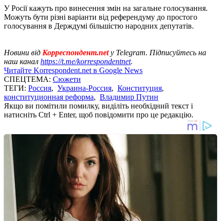
У Росії кажуть про винесення змін на загальне голосування.
Можуть бути різні варіанти від референдуму до простого
голосування в Держдумі більшістю народних депутатів.
Новини від
Корреспондент.net
у Telegram. Підписуйтесь на
наш канал
https://t.me/korrespondentnet
.
Читайте Korrespondent.net в Google News
СПЕЦТЕМА:
Сюжети
ТЕГИ:
Россия
,
Украина-Россия
,
Конституция
,
конституционная реформа
,
Владимир Путин
Якщо ви помітили помилку, виділіть необхідний текст і
натисніть Ctrl + Enter, щоб повідомити про це редакцію.