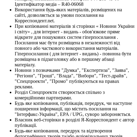
Ідентифікатор медіа – R40-06068
Використання будь-яких матеріалів, розміщених на
сайті, дозволяється за умови посилання на
Корреспондент.net.
При копіюванні матеріалів зі сторінки « Новини України
і світу» , для інтернет - видань - обов'язкове пряме
відкрите для пошукових систем гіперпосилання .
Посилання має бути розміщена в незалежності від
повного або часткового використання матеріалів.
Гіперпосилання ( для інтернет - видань) - повинна бути
розміщена в підзаголовку або в першому абзаці
матеріалу.
Новини з позначками "Думка", "Експертиза", "Заява",
"Регіони", "Гроші", "Влада", "Вибори", "Тест-драйв",
"Спецпроекти", "Промо" публікуються на правах
реклами.
Розділ Спецпроекти створюється спільно з
комерційними партнерами.
Будь яке копіювання, публікація, передрук, чи наступне
поширення інформації, що містить посилання на
"Інтерфакс-Україна", EPA / UPG, суворо забороняється.
Власник веб-сторінки в розділі Я-Корреспондент є автор
публікації.
Будь-яке копіювання, передрук та відтворення
фотографічних творів та/або аудіовізуальних творів