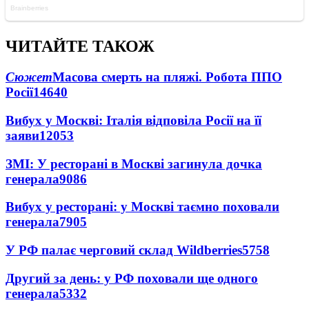
ЧИТАЙТЕ ТАКОЖ
Сюжет
Масова смерть на пляжі. Робота ППО
Росії
14640
Вибух у Москві: Італія відповіла Росії на її
заяви
12053
ЗМІ: У ресторані в Москві загинула дочка
генерала
9086
Вибух у ресторані: у Москві таємно поховали
генерала
7905
У РФ палає черговий склад Wildberries
5758
Другий за день: у РФ поховали ще одного
генерала
5332