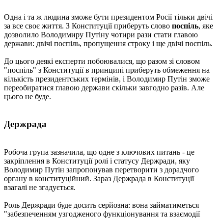
Одна і та ж людина зможе бути президентом Росії тільки двічі
за все своє життя. З Конституції приберуть слово
поспіль
, яке
дозволило Володимиру Путіну чотири рази стати главою
держави: двічі поспіль, пропущення строку і ще двічі поспіль.
До цього деякі експерти побоювалися, що разом зі словом
"поспіль" з Конституції в принципі приберуть обмеження на
кількість президентських термінів, і Володимир Путін зможе
переобиратися главою держави скільки завгодно разів. Але
цього не буде.
Держрада
Робоча група зазначила, що одне з ключових питань - це
закріплення в Конституції ролі і статусу Держради, яку
Володимир Путін запропонував перетворити з дорадчого
органу в конституційний. Зараз Держрада в Конституції
взагалі не згадується.
Роль Держради буде досить серйозна: вона займатиметься
"забезпеченням узгодженого функціонування та взаємодії