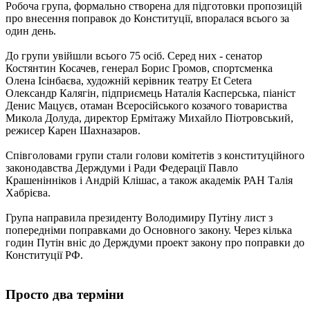
Робоча група, формально створена для підготовки пропозицій
про внесення поправок до Конституції, впоралася всього за
один день.
До групи увійшли всього 75 осіб. Серед них - сенатор
Костянтин Косачев, генерал Борис Громов, спортсменка
Олена Ісінбаєва, художній керівник театру Et Cetera
Олександр Калягін, підприємець Наталія Касперська, піаніст
Денис Мацуєв, отаман Всеросійського козачого товариства
Микола Долуда, директор Ермітажу Михайло Піотровський,
режисер Карен Шахназаров.
Співголовами групи стали голови комітетів з конституційного
законодавства Держдуми і Ради Федерації Павло
Крашенінніков і Андрій Клішас, а також академік РАН Талія
Хабрієва.
Група направила президенту Володимиру Путіну лист з
попередніми поправками до Основного закону. Через кілька
годин Путін вніс до Держдуми проект закону про поправки до
Конституції РФ.
Просто два терміни