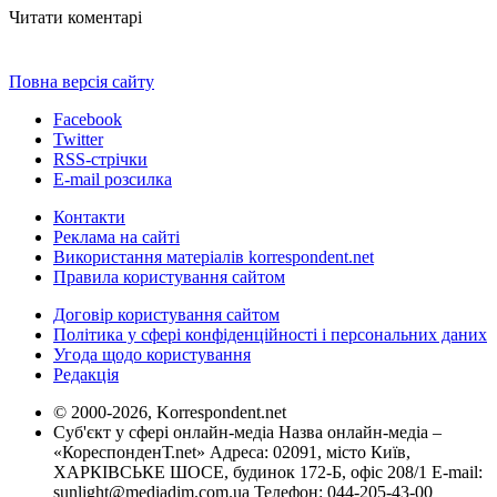
Читати коментарі
Повна версія сайту
Facebook
Twitter
RSS-стрічки
E-mail розсилка
Контакти
Реклама на сайті
Використання матеріалів korrespondent.net
Правила користування сайтом
Договір користування сайтом
Політика у сфері конфіденційності і персональних даних
Угода щодо користування
Редакція
© 2000-2026, Korrespondent.net
Суб'єкт у сфері онлайн-медіа Назва онлайн-медіа –
«КореспонденТ.net» Адреса: 02091, місто Київ,
ХАРКІВСЬКЕ ШОСЕ, будинок 172-Б, офіс 208/1 E-mail:
sunlight@mediadim.com.ua
Телефон: 044-205-43-00