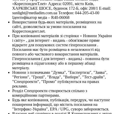
«КореспонденТ.net» Адреса: 02091, місто Київ,
ХАРКІВСЬКЕ ШОСЕ, будинок 172-Б, офіс 208/1 E-mail:
sunlight@mediadim.com.ua
Телефон: 044-205-43-00
Ідентифікатор медіа – R40-06068
Використання будь-яких матеріалів, розміщених на
сайті, дозволяється за умови посилання на
Корреспондент.net.
При копіюванні матеріалів зі сторінки « Новини України
і світу» , для інтернет - видань - обов'язкове пряме
відкрите для пошукових систем гіперпосилання .
Посилання має бути розміщена в незалежності від
повного або часткового використання матеріалів.
Гіперпосилання ( для інтернет - видань) - повинна бути
розміщена в підзаголовку або в першому абзаці
матеріалу.
Новини з позначками "Думка", "Експертиза", "Заява",
"Регіони", "Гроші", "Влада", "Вибори", "Тест-драйв",
"Спецпроекти", "Промо" публікуються на правах
реклами.
Розділ Спецпроекти створюється спільно з
комерційними партнерами.
Будь яке копіювання, публікація, передрук, чи наступне
поширення інформації, що містить посилання на
"Інтерфакс-Україна", EPA / UPG, суворо забороняється.
Власник веб-сторінки в розділі Я-Корреспондент є автор