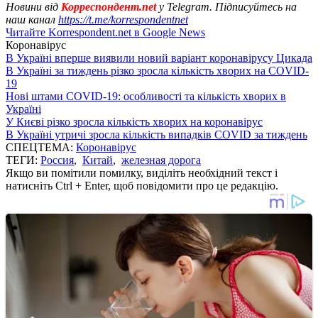
Новини від
Корреспондент.net
у Telegram. Підписуйтесь на
наш канал
https://t.me/korrespondentnet
Читайте Korrespondent.net в Google News
Коронавірус
В Україні вперше виявили новий варіант коронавірусу Цикада
В Україні за тиждень різко зросла кількість хворих на COVID-
19
Нові штами COVID-19: особливості та кількість хворих в
Україні
У Києві різко зросла кількість хворих на коронавірус
В Україні утричі зросла кількість випадків COVID за тиждень
СПЕЦТЕМА:
Коронавірус
ТЕГИ:
Россия
,
Китай
,
железная дорога
Якщо ви помітили помилку, виділіть необхідний текст і
натисніть Ctrl + Enter, щоб повідомити про це редакцію.