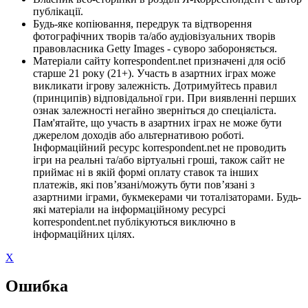
публікації.
Будь-яке копіювання, передрук та відтворення
фотографічних творів та/або аудіовізуальних творів
правовласника Getty Images - суворо забороняється.
Матеріали сайту korrespondent.net призначені для осіб
старше 21 року (21+). Участь в азартних іграх може
викликати ігрову залежність. Дотримуйтесь правил
(принципів) відповідальної гри. При виявленні перших
ознак залежності негайно зверніться до спеціаліста.
Пам'ятайте, що участь в азартних іграх не може бути
джерелом доходів або альтернативою роботі.
Інформаційний ресурс korrespondent.net не проводить
ігри на реальні та/або віртуальні гроші, також сайт не
приймає ні в якій формі оплату ставок та інших
платежів, які пов’язані/можуть бути пов’язані з
азартними іграми, букмекерами чи тоталізаторами. Будь-
які матеріали на інформаційному ресурсі
korrespondent.net публікуються виключно в
інформаційних цілях.
X
Ошибка