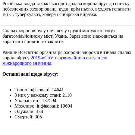
Російська влада також сьогодні додала коронавірус до списку
небезпечних захворювань, куди, крім нього, входять гепатити
В і С, туберкульоз, холера і сибірська виразка.
Спалах коронавірусу почався у грудні минулого року в
багатомільйонному місті Ухань. Зараз воно знаходиться на
карантині і повністю закрите.
Раніше Всесвітня організація охорони здоров'я визнала спалах
коронавірусу
2019-nCoV надзвичайною ситуацією
міжнародного значення
.
Останні дані щодо вірусу:
Точно інфіковані: 14641
З них у важкому стані: 2110
У карантині: 137594
Можливо, інфіковані: 19694
Одужали: 334
Смертей: 305