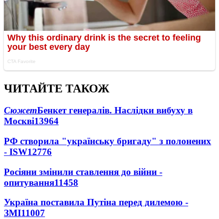
ЧИТАЙТЕ ТАКОЖ
Сюжет
Бенкет генералів. Наслідки вибуху в
Москві
13964
РФ створила "українську бригаду" з полонених
- ISW
12776
Росіяни змінили ставлення до війни -
опитування
11458
Україна поставила Путіна перед дилемою -
ЗМІ
11007