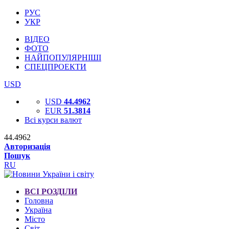
РУС
УКР
ВІДЕО
ФОТО
НАЙПОПУЛЯРНІШІ
СПЕЦПРОЕКТИ
USD
USD
44.4962
EUR
51.3814
Всі курси валют
44.4962
Авторизація
Пошук
RU
ВСІ РОЗДІЛИ
Головна
Україна
Місто
Світ