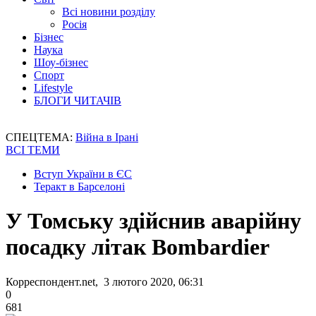
Всі новини розділу
Росія
Бізнес
Наука
Шоу-бізнес
Спорт
Lifestyle
БЛОГИ ЧИТАЧІВ
СПЕЦТЕМА:
Війна в Ірані
ВСІ ТЕМИ
Вступ України в ЄС
Теракт в Барселоні
У Томську здійснив аварійну
посадку літак Bombardier
Корреспондент.net, 3 лютого 2020, 06:31
0
681