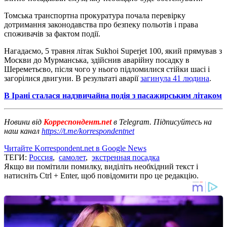
Томська транспортна прокуратура почала перевірку
дотримання законодавства про безпеку польотів і права
споживачів за фактом події.
Нагадаємо, 5 травня літак Sukhoi Superjet 100, який прямував з
Москви до Мурманська, здійснив аварійну посадку в
Шереметьєво, після чого у нього підломилися стійки шасі і
загорілися двигуни. В результаті аварії
загинула 41 людина
.
В Ірані сталася надзвичайна подія з пасажирським літаком
Новини від
Корреспондент.net
в Telegram. Підписуйтесь на
наш канал
https://t.me/korrespondentnet
Читайте Korrespondent.net в Google News
ТЕГИ:
Россия
,
самолет
,
экстренная посадка
Якщо ви помітили помилку, виділіть необхідний текст і
натисніть Ctrl + Enter, щоб повідомити про це редакцію.