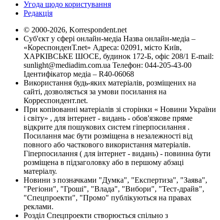
Угода щодо користування
Редакція
© 2000-2026, Korrespondent.net
Суб'єкт у сфері онлайн-медіа Назва онлайн-медіа –
«КореспонденТ.net» Адреса: 02091, місто Київ,
ХАРКІВСЬКЕ ШОСЕ, будинок 172-Б, офіс 208/1 E-mail:
sunlight@mediadim.com.ua
Телефон: 044-205-43-00
Ідентифікатор медіа – R40-06068
Використання будь-яких матеріалів, розміщених на
сайті, дозволяється за умови посилання на
Корреспондент.net.
При копіюванні матеріалів зі сторінки « Новини України
і світу» , для інтернет - видань - обов'язкове пряме
відкрите для пошукових систем гіперпосилання .
Посилання має бути розміщена в незалежності від
повного або часткового використання матеріалів.
Гіперпосилання ( для інтернет - видань) - повинна бути
розміщена в підзаголовку або в першому абзаці
матеріалу.
Новини з позначками "Думка", "Експертиза", "Заява",
"Регіони", "Гроші", "Влада", "Вибори", "Тест-драйв",
"Спецпроекти", "Промо" публікуються на правах
реклами.
Розділ Спецпроекти створюється спільно з