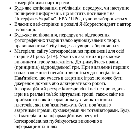
комерційними партнерами.
Будь яке копіювання, публікація, передрук, чи наступне
поширення інформації, що містить посилання на
"Інтерфакс-Україна", EPA / UPG, суворо забороняється.
Власник веб-сторінки в розділі Я-Корреспондент є автор
публікації.
Будь-яке копіювання, передрук та відтворення
фотографічних творів та/або аудіовізуальних творів
правовласника Getty Images - суворо забороняється.
Матеріали сайту korrespondent.net призначені для осіб
старше 21 року (21+). Участь в азартних іграх може
викликати ігрову залежність. Дотримуйтесь правил
(принципів) відповідальної гри. При виявленні перших
ознак залежності негайно зверніться до спеціаліста.
Пам'ятайте, що участь в азартних іграх не може бути
джерелом доходів або альтернативою роботі.
Інформаційний ресурс korrespondent.net не проводить
ігри на реальні та/або віртуальні гроші, також сайт не
приймає ні в якій формі оплату ставок та інших
платежів, які пов’язані/можуть бути пов’язані з
азартними іграми, букмекерами чи тоталізаторами. Будь-
які матеріали на інформаційному ресурсі
korrespondent.net публікуються виключно в
інформаційних цілях.