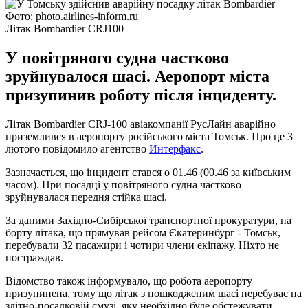
Фото: photo.airlines-inform.ru
Літак Bombardier CRJ100
У повітряного судна частково
зруйнувалося шасі. Аеропорт міста
призупинив роботу після інциденту.
Літак Bombardier CRJ-100 авіакомпанії РусЛайн аварійно
приземлився в аеропорту російського міста Томськ. Про це 3
лютого повідомило агентство
Интерфакс
.
Зазначається, що інцидент стався о 01.46 (00.46 за київським
часом). При посадці у повітряного судна частково
зруйнувалася передня стійка шасі.
За даними Західно-Сибірської транспортної прокуратури, на
борту літака, що прямував рейсом Єкатеринбург - Томськ,
перебували 32 пасажири і чотири члени екіпажу. Ніхто не
постраждав.
Відомство також інформувало, що робота аеропорту
призупинена, тому що літак з пошкодженим шасі перебуває на
злітно-посадковій смузі, яку необхідно буде обстежувати.