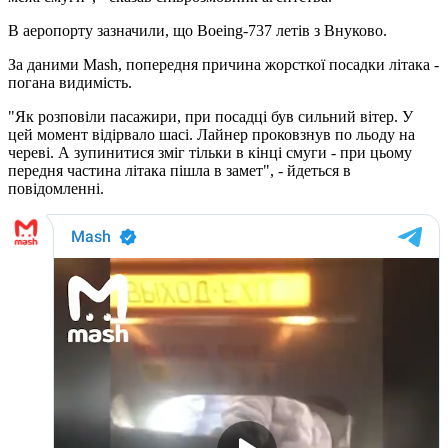
В аеропорту зазначили, що Boeing-737 летів з Внуково.
За даними Mash, попередня причина жорсткої посадки літака -
погана видимість.
"Як розповіли пасажири, при посадці був сильний вітер. У
цей момент відірвало шасі. Лайнер проковзнув по льоду на
череві. А зупинитися зміг тільки в кінці смуги - при цьому
передня частина літака пішла в замет", - йдеться в
повідомленні.