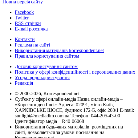
Повна версія сайту
Facebook
Twitter
RSS-стрічки
E-mail розсилка
Контакти
Реклама на сайті
Використання матеріалів korrespondent.net
Правила користування сайтом
Договір користування сайтом
Політика у сфері конфіденційності і персональних даних
Угода щодо користування
Редакція
© 2000-2026, Korrespondent.net
Суб'єкт у сфері онлайн-медіа Назва онлайн-медіа –
«КореспонденТ.net» Адреса: 02091, місто Київ,
ХАРКІВСЬКЕ ШОСЕ, будинок 172-Б, офіс 208/1 E-mail:
sunlight@mediadim.com.ua
Телефон: 044-205-43-00
Ідентифікатор медіа – R40-06068
Використання будь-яких матеріалів, розміщених на
сайті, дозволяється за умови посилання на
Корреспондент.net.