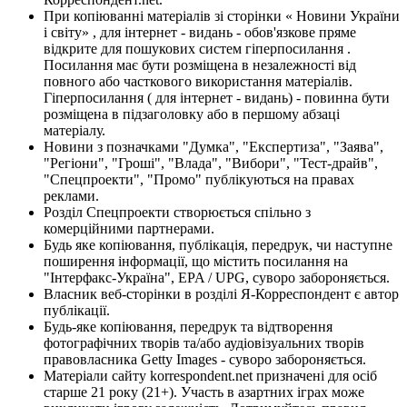
При копіюванні матеріалів зі сторінки « Новини України
і світу» , для інтернет - видань - обов'язкове пряме
відкрите для пошукових систем гіперпосилання .
Посилання має бути розміщена в незалежності від
повного або часткового використання матеріалів.
Гіперпосилання ( для інтернет - видань) - повинна бути
розміщена в підзаголовку або в першому абзаці
матеріалу.
Новини з позначками "Думка", "Експертиза", "Заява",
"Регіони", "Гроші", "Влада", "Вибори", "Тест-драйв",
"Спецпроекти", "Промо" публікуються на правах
реклами.
Розділ Спецпроекти створюється спільно з
комерційними партнерами.
Будь яке копіювання, публікація, передрук, чи наступне
поширення інформації, що містить посилання на
"Інтерфакс-Україна", EPA / UPG, суворо забороняється.
Власник веб-сторінки в розділі Я-Корреспондент є автор
публікації.
Будь-яке копіювання, передрук та відтворення
фотографічних творів та/або аудіовізуальних творів
правовласника Getty Images - суворо забороняється.
Матеріали сайту korrespondent.net призначені для осіб
старше 21 року (21+). Участь в азартних іграх може