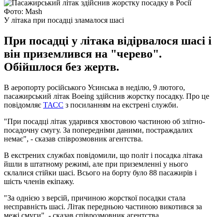
Фото: Mash
У літака при посадці зламалося шасі
При посадці у літака відірвалося шасі і
він приземлився на "черево".
Обійшлося без жертв.
В аеропорту російського Усинська в неділю, 9 лютого,
пасажирський літак Boeing здійснив жорстку посадку. Про це
повідомляє
ТАСС
з посиланням на екстрені служби.
"При посадці літак ударився хвостовою частиною об злітно-
посадочну смугу. За попередніми даними, постраждалих
немає", - сказав співрозмовник агентства.
В екстрених службах повідомили, що політ і посадка літака
йшли в штатному режимі, але при приземленні у нього
склалися стійки шасі. Всього на борту було 88 пасажирів і
шість членів екіпажу.
"За однією з версій, причиною жорсткої посадки стала
несправність шасі. Літак передньою частиною викотився за
межі смуги", - сказав співрозмовник агентства.