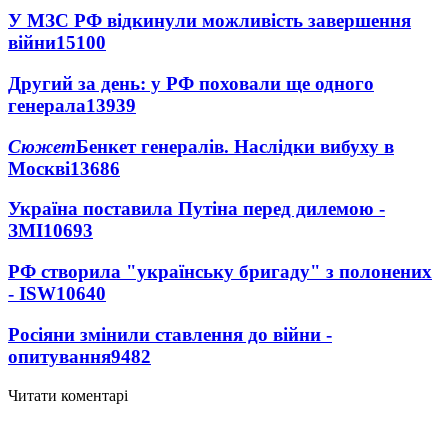
У МЗС РФ відкинули можливість завершення
війни
15100
Другий за день: у РФ поховали ще одного
генерала
13939
Сюжет
Бенкет генералів. Наслідки вибуху в
Москві
13686
Україна поставила Путіна перед дилемою -
ЗМІ
10693
РФ створила "українську бригаду" з полонених
- ISW
10640
Росіяни змінили ставлення до війни -
опитування
9482
Читати коментарі