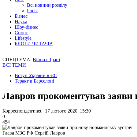
Всі новини розділу
Росія
Бізнес
Наука
Шоу-бізнес
Спорт
Lifestyle
БЛОГИ ЧИТАЧІВ
СПЕЦТЕМА:
Війна в Ірані
ВСІ ТЕМИ
Вступ України в ЄС
Теракт в Барселоні
Лавров прокоментував заяви 
Корреспондент.net, 17 лютого 2020, 15:30
0
454
Глава МЗС РФ Сергій Лавров