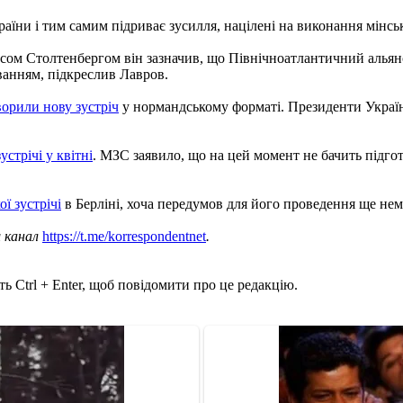
їни і тим самим підриває зусилля, націлені на виконання мінсь
сом Столтенбергом він зазначив, що Північноатлантичний альянс 
ванням, підкреслив Лавров.
ворили нову зустріч
у нормандському форматі. Президенти Україн
стрічі у квітні
. МЗС заявило, що на цей момент не бачить підго
ї зустрічі
в Берліні, хоча передумов для його проведення ще нем
ш канал
https://t.me/korrespondentnet
.
ь Ctrl + Enter, щоб повідомити про це редакцію.