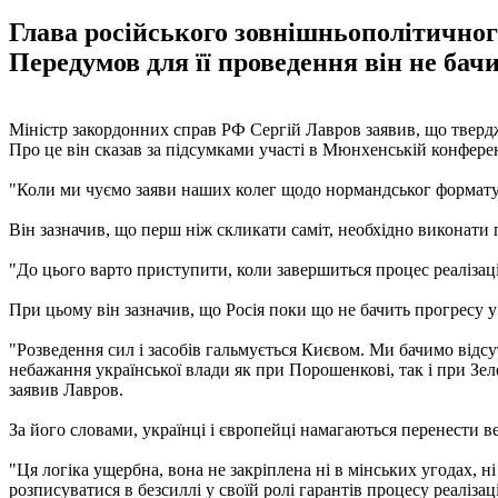
Глава російського зовнішньополітичного
Передумов для її проведення він не бачи
Міністр закордонних справ РФ Сергій Лавров заявив, що твердж
Про це він сказав за підсумками участі в Мюнхенській конферен
"Коли ми чуємо заяви наших колег щодо нормандськог формату пр
Він зазначив, що перш ніж скликати саміт, необхідно виконати 
"До цього варто приступити, коли завершиться процес реалізації
При цьому він зазначив, що Росія поки що не бачить прогресу у
"Розведення сил і засобів гальмується Києвом. Ми бачимо відсу
небажання української влади як при Порошенкові, так і при Зе
заявив Лавров.
За його словами, українці і європейці намагаються перенести в
"Ця логіка ущербна, вона не закріплена ні в мінських угодах,
розписуватися в безсиллі у своїй ролі гарантів процесу реалізації