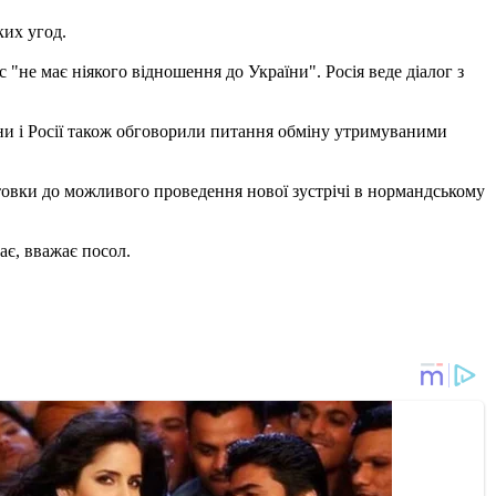
ких угод.
"не має ніякого відношення до України". Росія веде діалог з
и і Росії також обговорили питання обміну утримуваними
товки до можливого проведення нової зустрічі в нормандському
ає, вважає посол.