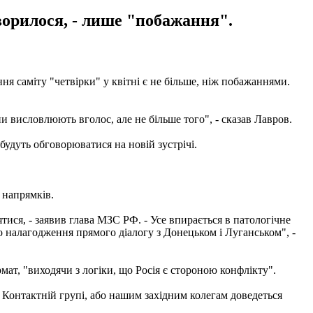
ворилося, - лише "побажання".
я саміту "четвірки" у квітні є не більше, ніж побажаннями.
и висловлюють вголос, але не більше того", - сказав Лавров.
будуть обговорюватися на новій зустрічі.
 напрямків.
тися, - заявив глава МЗС РФ. - Усе впирається в патологічне
 налагодження прямого діалогу з Донецьком і Луганськом", -
ат, "виходячи з логіки, що Росія є стороною конфлікту".
 Контактній групі, або нашим західним колегам доведеться