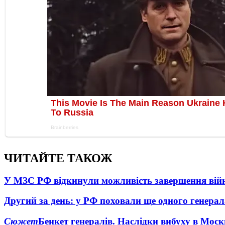
ЧИТАЙТЕ ТАКОЖ
У МЗС РФ відкинули можливість завершення вій
Другий за день: у РФ поховали ще одного генерал
Сюжет
Бенкет генералів. Наслідки вибуху в Моск