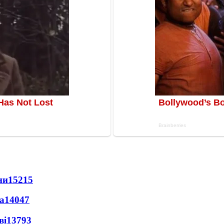
ни
15215
а
14047
ві
13793