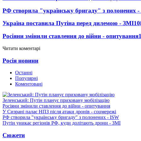
РФ створила "українську бригаду" з полонених -
Україна поставила Путіна перед дилемою - ЗМІ
10
Росіяни змінили ставлення до війни - опитування
Читати коментарі
Росія новини
Останні
Популярні
Коментовані
Зеленський: Путін планує приховану мобілізацію
Росіяни змінили ставлення до війни - опитування
У Сизрані палає НПЗ після атаки дронів - соцмережі
РФ створила "українську бригаду" з полонених - ISW
Путін уникає регіонів РФ, куди долітають дрони - ЗМІ
Сюжети