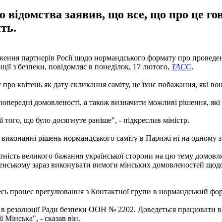
 відомства заявив, що все, що про це го
ть.
ення партнерів Росії щодо нормандського формату про проведенн
ції з безпеки, повідомляє в понеділок, 17 лютого,
ТАСС
.
о квітень як дату скликання саміту, це їхнє побажання, які вон
попередні домовленості, а також визначити можливі рішення, які 
 того, що було досягнуте раніше", - підкреслив міністр.
 виконанні рішень нормандського саміту в Парижі ні на одному з
тність великого бажання української сторони на цю тему домовля
ленському зараз виконувати вимоги мінських домовленостей щодо
есь процес врегулювання з Контактної групи в нормандський форм
 ні в резолюції Ради безпеки ООН № 2202. Доведеться працювати в
 Мінська", - сказав він.