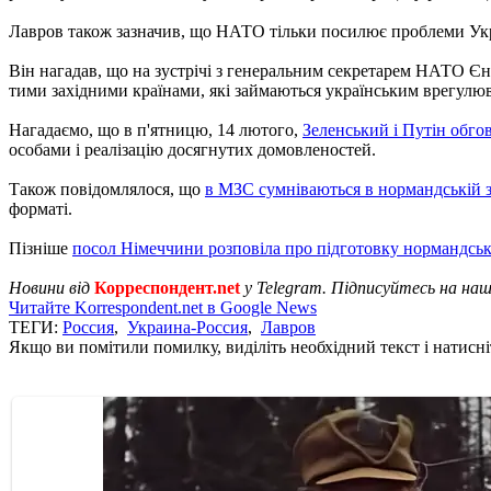
Лавров також зазначив, що НАТО тільки посилює проблеми Укра
Він нагадав, що на зустрічі з генеральним секретарем НАТО Єн
тими західними країнами, які займаються українським врегулю
Нагадаємо, що в п'ятницю, 14 лютого,
Зеленський і Путін обго
особами і реалізацію досягнутих домовленостей.
Також повідомлялося, що
в МЗС сумніваються в нормандській зу
форматі.
Пізніше
посол Німеччини розповіла про підготовку нормандсько
Новини від
Корреспондент.net
у Telegram. Підписуйтесь на на
Читайте Korrespondent.net в Google News
ТЕГИ:
Россия
,
Украина-Россия
,
Лавров
Якщо ви помітили помилку, виділіть необхідний текст і натисніт