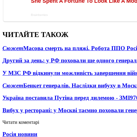
ЧИТАЙТЕ ТАКОЖ
Сюжет
Масова смерть на пляжі. Робота ППО Росі
Другий за день: у РФ поховали ще одного генерал
У МЗС РФ відкинули можливість завершення вій
Сюжет
Бенкет генералів. Наслідки вибуху в Моск
Україна поставила Путіна перед дилемою - ЗМІ
97
Вибух у ресторані: у Москві таємно поховали ген
Читати коментарі
Росія новини