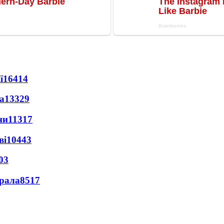
ї
16414
а
13329
ни
11317
ві
10443
03
ерала
8517