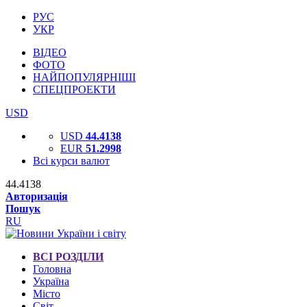
РУС
УКР
ВІДЕО
ФОТО
НАЙПОПУЛЯРНІШІ
СПЕЦПРОЕКТИ
USD
USD
44.4138
EUR
51.2998
Всі курси валют
44.4138
Авторизація
Пошук
RU
ВСІ РОЗДІЛИ
Головна
Україна
Місто
Світ