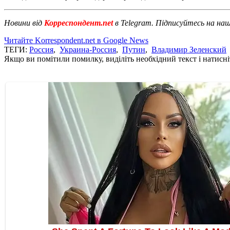
Новини від
Корреспондент.net
в Telegram. Підписуйтесь на на
Читайте Korrespondent.net в Google News
ТЕГИ:
Россия
,
Украина-Россия
,
Путин
,
Владимир Зеленский
Якщо ви помітили помилку, виділіть необхідний текст і натисніт