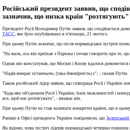
Російський президент заявив, що споді
зазначив, що низка країн "розтягують" 
Президент Росії Володимир Путін заявив, що сподівається дом
ТАСС
, яке було опубліковано в п'ятницю, 21 лютого.
При цьому Путін зазначає, що після нормандської зустрічі позиц
"На жаль, ось він приїхав з Парижа і почав говорити про те, що
Однак він констатував, що Москві і Києву вдалося домовитися 
"Надія вмирає останньою, (така ймовірність) є", - сказав Путін.
Також російський лідер заявив, що співпраця Росії і України не
"Будь-яке об'єднання Росії і України, їхніх можливостей і конку
все, щоб нас розтягувати", - вважає він.
При цьому Путін не став називати конкретні країни, що в цьому,
Раніше в Офісі президента України повідомили, що
Зеленський 
Як відомо, нова зустріч лідерів нормандської четвірки повинна в