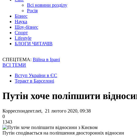
Всі новини розділу
Росія
Бізнес
Наука
Шоу-бізнес
Спорт
Lifestyle
БЛОГИ ЧИТАЧІВ
СПЕЦТЕМА:
Війна в Ірані
ВСІ ТЕМИ
Вступ України в ЄС
Теракт в Барселоні
Путін хоче поліпшити відноси
Корреспондент.net, 21 лютого 2020, 09:38
0
1343
Путін сподівається на поліпшення двосторонніх відносин