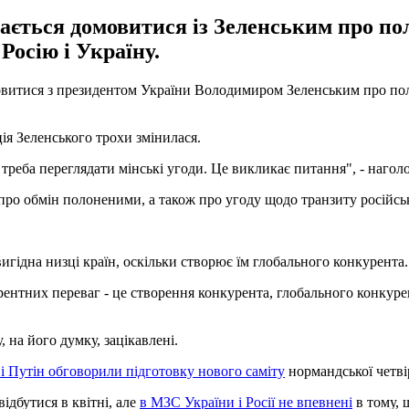
вається домовитися із Зеленським про по
Росію і Україну.
овитися з президентом України Володимиром Зеленським про полі
ія Зеленського трохи змінилася.
 треба переглядати мінські угоди. Це викликає питання", - нагол
про обмін полоненими, а також про угоду щодо транзиту російськ
вигідна низці країн, оскільки створює їм глобального конкурента.
рентних переваг - це створення конкурента, глобального конкурент
 на його думку, зацікавлені.
і Путін обговорили підготовку нового саміту
нормандської четві
ідбутися в квітні, але
в МЗС України і Росії не впевнені
в тому, 