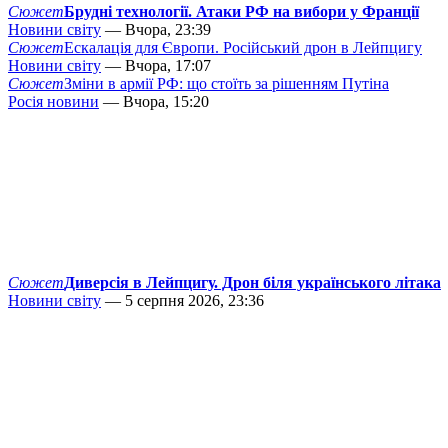
Сюжет
Брудні технології. Атаки РФ на вибори у Франції
Новини світу
— Вчора, 23:39
Сюжет
Ескалація для Європи. Російський дрон в Лейпцигу
Новини світу
— Вчора, 17:07
Сюжет
Зміни в армії РФ: що стоїть за рішенням Путіна
Росія новини
— Вчора, 15:20
Сюжет
Диверсія в Лейпцигу. Дрон біля українського літака
Новини світу
— 5 серпня 2026, 23:36