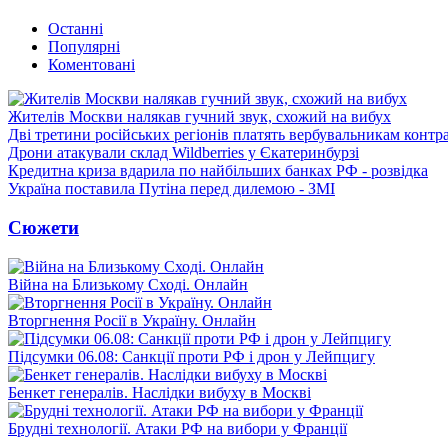
Останні
Популярні
Коментовані
Жителів Москви налякав гучний звук, схожий на вибух
Дві третини російських регіонів платять вербувальникам контр
Дрони атакували склад Wildberries у Єкатеринбурзі
Кредитна криза вдарила по найбільших банках РФ - розвідка
Україна поставила Путіна перед дилемою - ЗМІ
Сюжети
Війна на Близькому Сході. Онлайн
Вторгнення Росії в Україну. Онлайн
Підсумки 06.08: Санкції проти РФ і дрон у Лейпцигу
Бенкет генералів. Наслідки вибуху в Москві
Брудні технології. Атаки РФ на вибори у Франції