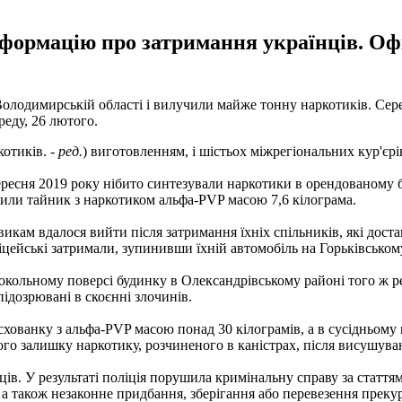
інформацію про затримання українців. О
Володимирській області і вилучили майже тонну наркотиків. Сер
еду, 26 лютого.
котиків. -
ред.
) виготовленням, і шістьох міжрегіональних кур'єрі
ресня 2019 року нібито синтезували наркотики в орендованому 
иявили тайник з наркотиком альфа-PVP масою 7,6 кілограма.
викам вдалося вийти після затримання їхніх спільників, які дост
ліцейські затримали, зупинивши їхній автомобіль на Горьківськом
окольному поверсі будинку в Олександрівському районі того ж ре
підозрювані в скоєнні злочинів.
хованку з альфа-PVP масою понад 30 кілограмів, а в сусідньому 
го залишку наркотику, розчиненого в каністрах, після висушуван
ів. У результаті поліція порушила кримінальну справу за стаття
 а також незаконне придбання, зберігання або перевезення прекур