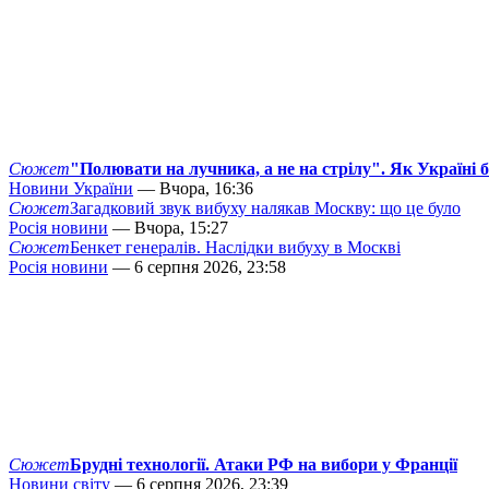
Сюжет
"Полювати на лучника, а не на стрілу". Як Україні 
Новини України
— Вчора, 16:36
Сюжет
Загадковий звук вибуху налякав Москву: що це було
Росія новини
— Вчора, 15:27
Сюжет
Бенкет генералів. Наслідки вибуху в Москві
Росія новини
— 6 серпня 2026, 23:58
Сюжет
Брудні технології. Атаки РФ на вибори у Франції
Новини світу
— 6 серпня 2026, 23:39