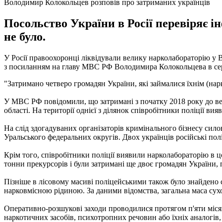
Володимир Колокольцев розповів про затриманих українців
Посольство України в Росії перевіряє 
не було.
У Росії правоохоронці ліквідували велику нарколабораторію у 
з посиланням на главу МВС РФ Володимира Колокольцева в сер
"Затримано четверо громадян України, які займалися їхнім (нар
У МВС РФ повідомили, що затримані з початку 2018 року до ве
області. На території однієї з ділянок співробітники поліції в
На слід здогадуваних організаторів кримінального бізнесу сило
Уральського федеральних округів. Двох українців російські по
Крім того, співробітники поліції виявили нарколабораторію в ц
тонни прекурсорів і були затримані ще двоє громадян України, 
Пізніше в лісовому масиві поліцейськими також було знайдено с
нарковмісною рідиною. За даними відомства, загальна маса сухо
Оперативно-розшукові заходи проводилися протягом п'яти місяц
наркотичних засобів, психотропних речовин або їхніх аналогів,