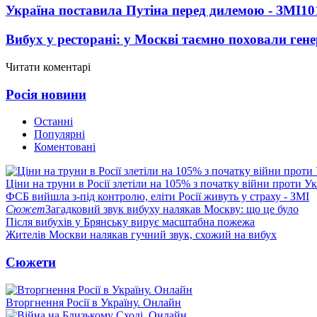
Україна поставила Путіна перед дилемою - ЗМІ
10
Вибух у ресторані: у Москві таємно поховали ген
Читати коментарі
Росія новини
Останні
Популярні
Коментовані
Ціни на труни в Росії злетіли на 105% з початку війни проти У
ФСБ вийшла з-під контролю, еліти Росії живуть у страху - ЗМІ
Сюжет
Загадковий звук вибуху налякав Москву: що це було
Після вибухів у Брянську вирує масштабна пожежа
Жителів Москви налякав гучний звук, схожий на вибух
Сюжети
Вторгнення Росії в Україну. Онлайн