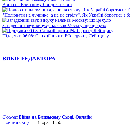
Війна на Близькому Сході. Онлайн
"Полювати на лучника, а не на стрілу". Як Україні боротись з 
Загадковий звук вибуху налякав Москву: що це було
Підсумки 06.08: Санкції проти РФ і дрон у Лейпцигу
ВИБІР РЕДАКТОРА
Сюжет
Війна на Близькому Сході. Онлайн
Новини світу
— Вчора, 18:56