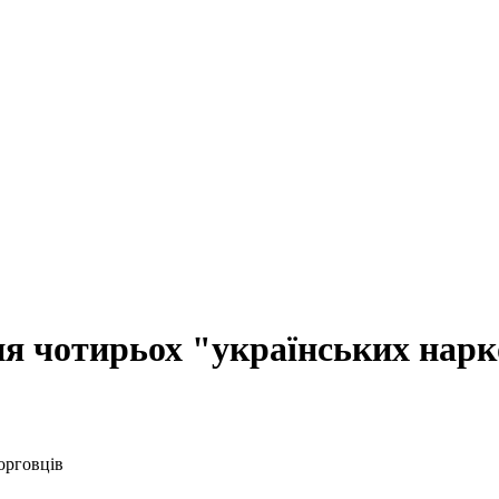
ня чотирьох "українських нар