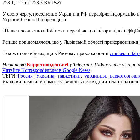
228.1, ч. 2 ст. 228.3 КК РФ).
У свою чергу, посольство України в РФ перевіряє інформацію п
України Сергія Погорельцева.
"Наше посольство в РФ поки перевіряє цю інформацію. Офіційни
Раніше повідомлялося, що у Львівській області прикордонники
Також стало відомо, що в Рівному правоохоронці
спіймали 32-р
Новини від
Корреспондент.net
у Telegram. Підписуйтесь на на
Читайте Korrespondent.net в Google News
ТЕГИ:
Россия
,
Украина
,
наркотики
,
украинцы
,
наркоторговл
Якщо ви помітили помилку, виділіть необхідний текст і натисніт