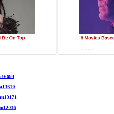
ї
16694
а
13610
ни
13171
ві
12036