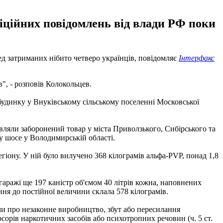
фіційних повідомлень від влади РФ поки
ед затриманих нібито четверо українців, повідомляє
Інтерфакс
в", - розповів Колокольцев.
будинку у Внуківському сільському поселенні Московської
авляли заборонений товар у міста Приволзького, Сибірського та
у шосе у Володимирській області.
гіону. У ній було вилучено 368 кілограмів альфа-PVP, понад 1,8
гаражі ще 197 каністр об'ємом 40 літрів кожна, наповнених
ня до постійної величини склала 578 кілограмів.
ми про незаконне виробництво, збут або пересилання
сорів наркотичних засобів або психотропних речовин (ч. 5 ст.