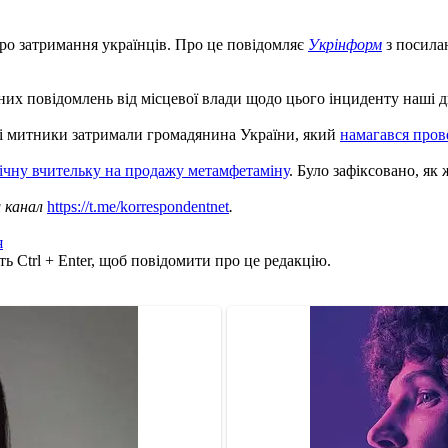
ро затримання українців. Про це повідомляє
Укрінформ
з посила
х повідомлень від місцевої влади щодо цього інциденту наші дип
 і митники затримали громадянина України, який
намагався прове
ічну вчительку на продажу метамфетаміну
. Було зафіксовано, як 
ш канал
https://t.me/korrespondentnet
.
я
ь Ctrl + Enter, щоб повідомити про це редакцію.