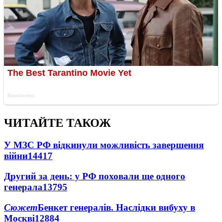
ЧИТАЙТЕ ТАКОЖ
У МЗС РФ відкинули можливість завершення
війни
14417
Другий за день: у РФ поховали ще одного
генерала
13795
Сюжет
Бенкет генералів. Наслідки вибуху в
Москві
12884