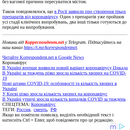
без вагомої причини пересуватися містом.
Також повідомлялося, що
в Росії заявили про створення трьох
препаратів від коронавірусу
. Один з препаратів уже пройшов
усі стадії клінічних випробувань, два інші тільки готуються до
передачі на випробування.
Новини від
Корреспондент.net
у Telegram. Підписуйтесь на
наш канал
https://t.me/korrespondentnet
.
Читайте Korrespondent.net в Google News
Коронавірус
В Україні вперше виявили новий варіант коронавірусу Цикада
В Україні за тиждень різко зросла кількість хворих на COVID-
19
Нові штами COVID-19: особливості та кількість хворих в
Україні
У Києві різко зросла кількість хворих на коронавірус
В Україні утричі зросла кількість випадків COVID за тиждень
СПЕЦТЕМА:
Коронавірус
ТЕГИ:
Россия
,
смерть
,
РФ
Якщо ви помітили помилку, виділіть необхідний текст і
натисніть Ctrl + Enter, щоб повідомити про це редакцію.