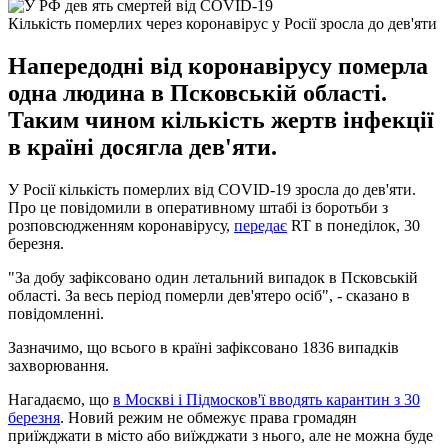
Кількість померлих через коронавірус у Росії зросла до дев'яти
Напередодні від коронавірусу померла
одна людина в Псковській області.
Таким чином кількість жертв інфекції
в країні досягла дев'яти.
У Росії кількість померлих від COVID-19 зросла до дев'яти.
Про це повідомили в оперативному штабі із боротьби з
розповсюдженням коронавірусу,
передає
RT в понеділок, 30
березня.
"За добу зафіксовано один летальний випадок в Псковській
області. За весь період померли дев'ятеро осіб", - сказано в
повідомленні.
Зазначимо, що всього в країні зафіксовано 1836 випадків
захворювання.
Нагадаємо, що
в Москві і Підмосков'ї вводять карантин з 30
березня
. Новий режим не обмежує права громадян
приїжджати в місто або виїжджати з нього, але не можна буде