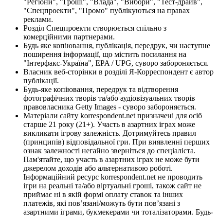
"Регіони", "Гроші", "Влада", "Вибори", "Тест-драйв",
"Спецпроекти", "Промо" публікуються на правах
реклами.
Розділ Спецпроекти створюється спільно з
комерційними партнерами.
Будь яке копіювання, публікація, передрук, чи наступне
поширення інформації, що містить посилання на
"Інтерфакс-Україна", EPA / UPG, суворо забороняється.
Власник веб-сторінки в розділі Я-Корреспондент є автор
публікації.
Будь-яке копіювання, передрук та відтворення
фотографічних творів та/або аудіовізуальних творів
правовласника Getty Images - суворо забороняється.
Матеріали сайту korrespondent.net призначені для осіб
старше 21 року (21+). Участь в азартних іграх може
викликати ігрову залежність. Дотримуйтесь правил
(принципів) відповідальної гри. При виявленні перших
ознак залежності негайно зверніться до спеціаліста.
Пам'ятайте, що участь в азартних іграх не може бути
джерелом доходів або альтернативою роботі.
Інформаційний ресурс korrespondent.net не проводить
ігри на реальні та/або віртуальні гроші, також сайт не
приймає ні в якій формі оплату ставок та інших
платежів, які пов’язані/можуть бути пов’язані з
азартними іграми, букмекерами чи тоталізаторами. Будь-