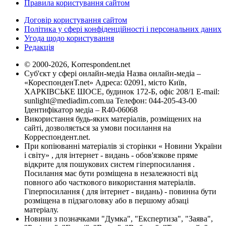
Правила користування сайтом
Договір користування сайтом
Політика у сфері конфіденційності і персональних даних
Угода щодо користування
Редакція
© 2000-2026, Korrespondent.net
Суб'єкт у сфері онлайн-медіа Назва онлайн-медіа –
«КореспонденТ.net» Адреса: 02091, місто Київ,
ХАРКІВСЬКЕ ШОСЕ, будинок 172-Б, офіс 208/1 E-mail:
sunlight@mediadim.com.ua
Телефон: 044-205-43-00
Ідентифікатор медіа – R40-06068
Використання будь-яких матеріалів, розміщених на
сайті, дозволяється за умови посилання на
Корреспондент.net.
При копіюванні матеріалів зі сторінки « Новини України
і світу» , для інтернет - видань - обов'язкове пряме
відкрите для пошукових систем гіперпосилання .
Посилання має бути розміщена в незалежності від
повного або часткового використання матеріалів.
Гіперпосилання ( для інтернет - видань) - повинна бути
розміщена в підзаголовку або в першому абзаці
матеріалу.
Новини з позначками "Думка", "Експертиза", "Заява",