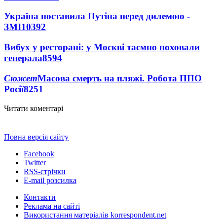
Україна поставила Путіна перед дилемою -
ЗМІ
10392
Вибух у ресторані: у Москві таємно поховали
генерала
8594
Сюжет
Масова смерть на пляжі. Робота ППО
Росії
8251
Читати коментарі
Повна версія сайту
Facebook
Twitter
RSS-стрічки
E-mail розсилка
Контакти
Реклама на сайті
Використання матеріалів korrespondent.net