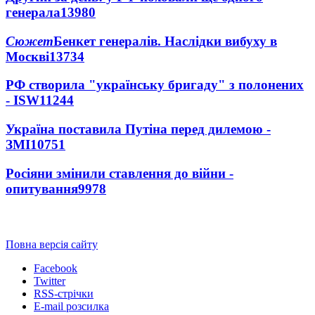
генерала
13980
Сюжет
Бенкет генералів. Наслідки вибуху в
Москві
13734
РФ створила "українську бригаду" з полонених
- ISW
11244
Україна поставила Путіна перед дилемою -
ЗМІ
10751
Росіяни змінили ставлення до війни -
опитування
9978
Повна версія сайту
Facebook
Twitter
RSS-стрічки
E-mail розсилка