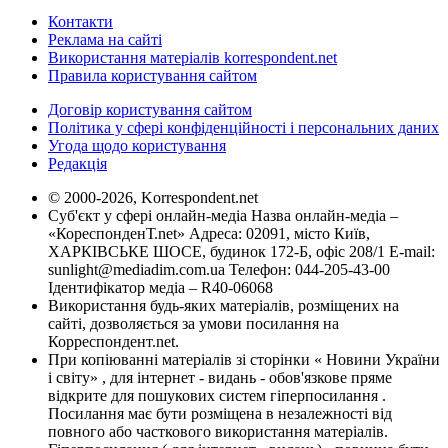
Контакти
Реклама на сайті
Використання матеріалів korrespondent.net
Правила користування сайтом
Договір користування сайтом
Політика у сфері конфіденційності і персональних даних
Угода щодо користування
Редакція
© 2000-2026, Korrespondent.net
Суб'єкт у сфері онлайн-медіа Назва онлайн-медіа –
«КореспонденТ.net» Адреса: 02091, місто Київ,
ХАРКІВСЬКЕ ШОСЕ, будинок 172-Б, офіс 208/1 E-mail:
sunlight@mediadim.com.ua
Телефон: 044-205-43-00
Ідентифікатор медіа – R40-06068
Використання будь-яких матеріалів, розміщених на
сайті, дозволяється за умови посилання на
Корреспондент.net.
При копіюванні матеріалів зі сторінки « Новини України
і світу» , для інтернет - видань - обов'язкове пряме
відкрите для пошукових систем гіперпосилання .
Посилання має бути розміщена в незалежності від
повного або часткового використання матеріалів.