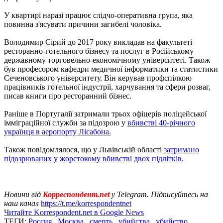
У квартирі наразі працює слідчо-оперативна група, яка
повинна з'ясувати причини загибелі чоловіка.
Володимир Сірий до 2017 року викладав на факультеті
ресторанно-готельного бізнесу та послуг в Російському
державному торговельно-економічному університеті. Також
був професором кафедри медичної інформатики та статистики
Сеченовського університету. Він керував профспілкою
працівників готельної індустрії, харчування та сфери розваг,
писав книги про ресторанний бізнес.
Раніше в Португалії затримали трьох офіцерів поліцейської
імміграційної служби за підозрою у
вбивстві 40-річного
українця в аеропорту Лісабона.
Також повідомлялося, що у Львівській області
затримано
підозрюваних у жорстокому вбивстві двох підлітків.
Новини від
Корреспондент.net
у Telegram. Підписуйтесь на
наш канал
https://t.me/korrespondentnet
Читайте Korrespondent.net в Google News
ТЕГИ:
Россия
,
Москва
,
смерть
,
убийства
,
убийство
,