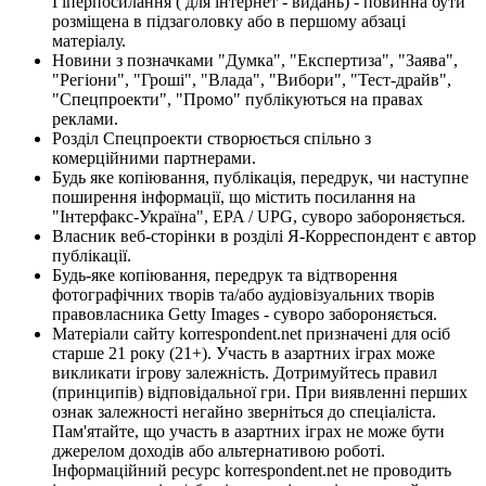
Гіперпосилання ( для інтернет - видань) - повинна бути
розміщена в підзаголовку або в першому абзаці
матеріалу.
Новини з позначками "Думка", "Експертиза", "Заява",
"Регіони", "Гроші", "Влада", "Вибори", "Тест-драйв",
"Спецпроекти", "Промо" публікуються на правах
реклами.
Розділ Спецпроекти створюється спільно з
комерційними партнерами.
Будь яке копіювання, публікація, передрук, чи наступне
поширення інформації, що містить посилання на
"Інтерфакс-Україна", EPA / UPG, суворо забороняється.
Власник веб-сторінки в розділі Я-Корреспондент є автор
публікації.
Будь-яке копіювання, передрук та відтворення
фотографічних творів та/або аудіовізуальних творів
правовласника Getty Images - суворо забороняється.
Матеріали сайту korrespondent.net призначені для осіб
старше 21 року (21+). Участь в азартних іграх може
викликати ігрову залежність. Дотримуйтесь правил
(принципів) відповідальної гри. При виявленні перших
ознак залежності негайно зверніться до спеціаліста.
Пам'ятайте, що участь в азартних іграх не може бути
джерелом доходів або альтернативою роботі.
Інформаційний ресурс korrespondent.net не проводить