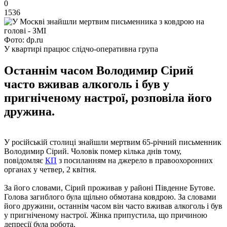
0
1536
Фото: dp.ru
У квартирі працює слідчо-оперативна група
Останнім часом Володимир Сірий
часто вживав алкоголь і був у
пригніченому настрої, розповіла його
дружина.
У російській столиці знайшли мертвим 65-річний письменник
Володимир Сірий. Чоловік помер кілька днів тому,
повідомляє
КП
з посиланням на джерело в правоохоронних
органах у четвер, 2 квітня.
За його словами, Сірий проживав у районі Південне Бутове.
Голова загиблого була щільно обмотана ковдрою. За словами
його дружини, останнім часом він часто вживав алкоголь і був
у пригніченому настрої. Жінка припустила, що причиною
депресії була робота.