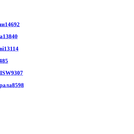
ни
14692
а
13840
ві
13114
485
 ISW
9307
ерала
8598