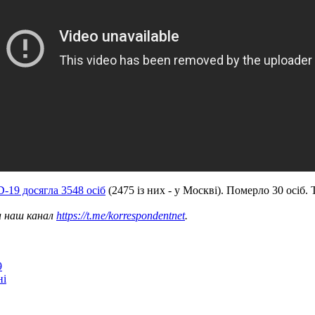
-19 досягла 3548 осіб
(2475 із них - у Москві). Померло 30 осіб.
а наш канал
https://t.me/korrespondentnet
.
9
ні