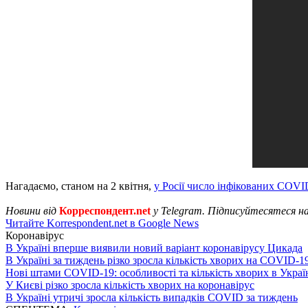
Нагадаємо, станом на 2 квітня,
у Росії число інфікованих COVID
Новини від
Корреспондент.net
у Telegram. Підписуйтесятеся н
Читайте Korrespondent.net в Google News
Коронавірус
В Україні вперше виявили новий варіант коронавірусу Цикада
В Україні за тиждень різко зросла кількість хворих на COVID-1
Нові штами COVID-19: особливості та кількість хворих в Украї
У Києві різко зросла кількість хворих на коронавірус
В Україні утричі зросла кількість випадків COVID за тиждень