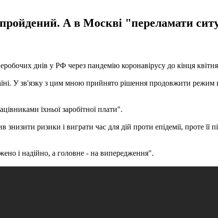
е пройдений. А в Москві "переламати сит
бочих днів у РФ через пандемію коронавірусу до кінця квітня. Пр
країні. У зв'язку з цим мною прийнято рішення продовжити режим н
ацівниками їхньої заробітної плати".
в знизити ризики і виграти час для дій проти епідемії, проте її 
жено і надійно, а головне - на випередження".