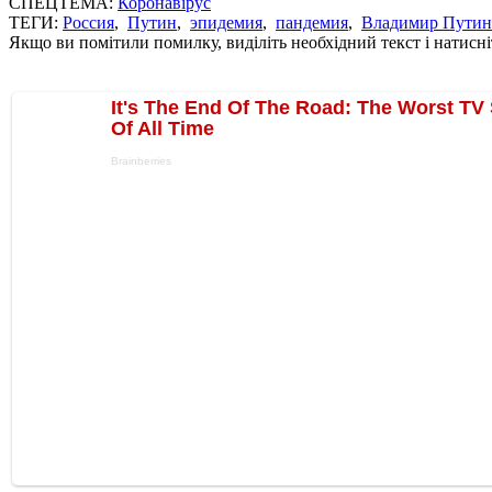
СПЕЦТЕМА:
Коронавірус
ТЕГИ:
Россия
,
Путин
,
эпидемия
,
пандемия
,
Владимир Путин
Якщо ви помітили помилку, виділіть необхідний текст і натисніт