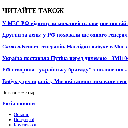
ЧИТАЙТЕ ТАКОЖ
У МЗС РФ відкинули можливість завершення вій
Другий за день: у РФ поховали ще одного генерал
Сюжет
Бенкет генералів. Наслідки вибуху в Моск
Україна поставила Путіна перед дилемою - ЗМІ
10
РФ створила "українську бригаду" з полонених -
Вибух у ресторані: у Москві таємно поховали ген
Читати коментарі
Росія новини
Останні
Популярні
Коментовані