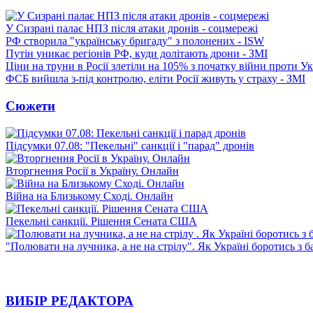
У Сизрані палає НПЗ після атаки дронів - соцмережі
РФ створила "українську бригаду" з полонених - ISW
Путін уникає регіонів РФ, куди долітають дрони - ЗМІ
Ціни на труни в Росії злетіли на 105% з початку війни проти У
ФСБ вийшла з-під контролю, еліти Росії живуть у страху - ЗМІ
Сюжети
Підсумки 07.08: "Пекельні" санкції і "парад" дронів
Вторгнення Росії в Україну. Онлайн
Війна на Близькому Сході. Онлайн
Пекельні санкції. Рішення Сената США
"Полювати на лучника, а не на стрілу". Як Україні боротись з 
ВИБІР РЕДАКТОРА