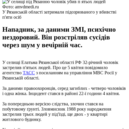
Фото: amvdmedi.ru
У Рязанській області затримали підозрюваного у вбивстві
п'яти осіб
Нападник, за даними ЗМІ, психічно
нездоровий. Він розстріляв сусідів
через шум у вечірній час.
У селищі Елатьма Рязанської області РФ 32-річний чоловік
застрелив п'ятьох людей. Про це 5 квітня повідомило
агентство
ТАСС
з посиланням на управління МВС Росії у
Рязанській області.
За даними правоохоронців, серед загиблих - четверо чоловіків
і одна жінка. Інцидент стався в районі 22-ї години 4 квітня.
За попередньою версією слідства, злочин стався на
побутовому ґрунті. Зловмисник 1988 року народження
застрелив трьох людей у ​​під'їзді, ще двох - у квартирі
житлового будинку.