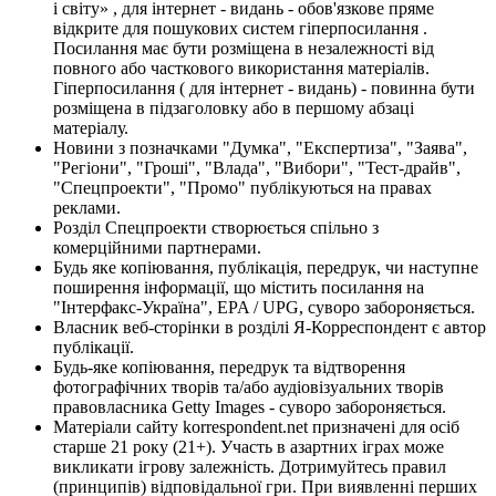
і світу» , для інтернет - видань - обов'язкове пряме
відкрите для пошукових систем гіперпосилання .
Посилання має бути розміщена в незалежності від
повного або часткового використання матеріалів.
Гіперпосилання ( для інтернет - видань) - повинна бути
розміщена в підзаголовку або в першому абзаці
матеріалу.
Новини з позначками "Думка", "Експертиза", "Заява",
"Регіони", "Гроші", "Влада", "Вибори", "Тест-драйв",
"Спецпроекти", "Промо" публікуються на правах
реклами.
Розділ Спецпроекти створюється спільно з
комерційними партнерами.
Будь яке копіювання, публікація, передрук, чи наступне
поширення інформації, що містить посилання на
"Інтерфакс-Україна", EPA / UPG, суворо забороняється.
Власник веб-сторінки в розділі Я-Корреспондент є автор
публікації.
Будь-яке копіювання, передрук та відтворення
фотографічних творів та/або аудіовізуальних творів
правовласника Getty Images - суворо забороняється.
Матеріали сайту korrespondent.net призначені для осіб
старше 21 року (21+). Участь в азартних іграх може
викликати ігрову залежність. Дотримуйтесь правил
(принципів) відповідальної гри. При виявленні перших