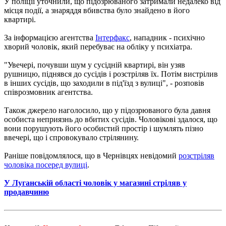
У поліції уточнили, що підозрюваного затримали недалеко від
місця події, а знаряддя вбивства було знайдено в його
квартирі.
За інформацією агентства
Інтерфакс
, нападник - психічно
хворий чоловік, який перебуває на обліку у психіатра.
"Увечері, почувши шум у сусідній квартирі, він узяв
рушницю, піднявся до сусідів і розстріляв їх. Потім вистрілив
в інших сусідів, що заходили в під'їзд з вулиці", - розповів
співрозмовник агентства.
Також джерело наголосило, що у підозрюваного була давня
особиста неприязнь до вбитих сусідів. Чоловікові здалося, що
вони порушують його особистий простір і шумлять пізно
ввечері, що і спровокувало стрілянину.
Раніше повідомлялося, що в Чернівцях невідомий
розстріляв
чоловіка посеред вулиці
.
У Луганській області чоловік у магазині стріляв у
продавчиню