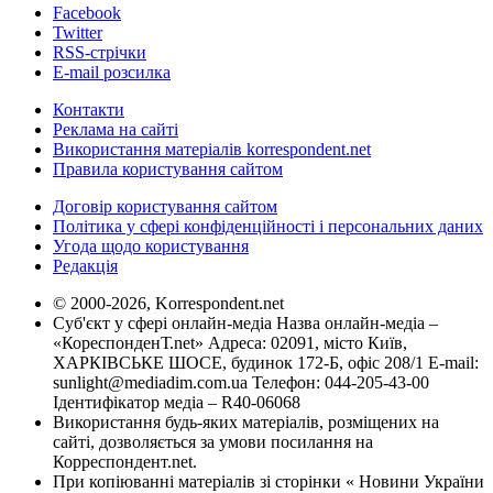
Facebook
Twitter
RSS-стрічки
E-mail розсилка
Контакти
Реклама на сайті
Використання матеріалів korrespondent.net
Правила користування сайтом
Договір користування сайтом
Політика у сфері конфіденційності і персональних даних
Угода щодо користування
Редакція
© 2000-2026, Korrespondent.net
Суб'єкт у сфері онлайн-медіа Назва онлайн-медіа –
«КореспонденТ.net» Адреса: 02091, місто Київ,
ХАРКІВСЬКЕ ШОСЕ, будинок 172-Б, офіс 208/1 E-mail:
sunlight@mediadim.com.ua
Телефон: 044-205-43-00
Ідентифікатор медіа – R40-06068
Використання будь-яких матеріалів, розміщених на
сайті, дозволяється за умови посилання на
Корреспондент.net.
При копіюванні матеріалів зі сторінки « Новини України