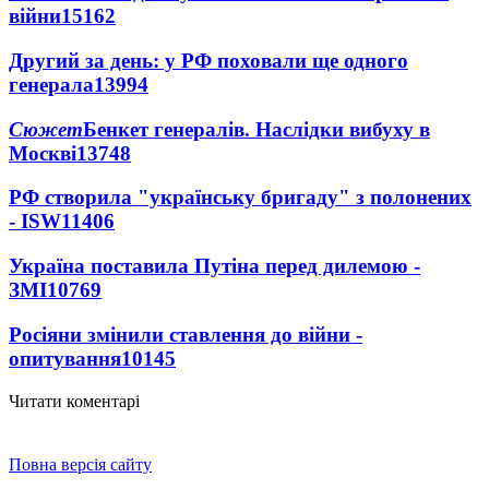
війни
15162
Другий за день: у РФ поховали ще одного
генерала
13994
Сюжет
Бенкет генералів. Наслідки вибуху в
Москві
13748
РФ створила "українську бригаду" з полонених
- ISW
11406
Україна поставила Путіна перед дилемою -
ЗМІ
10769
Росіяни змінили ставлення до війни -
опитування
10145
Читати коментарі
Повна версія сайту