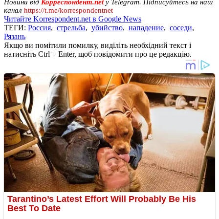
Новини від
Корреспондент.net
у Telegram. Підписуйтесь на наш
канал
https://t.me/korrespondentnet
Читайте Korrespondent.net в Google News
ТЕГИ:
Россия
,
стрельба
,
убийство
,
нападение
,
соседи
,
Рязань
Якщо ви помітили помилку, виділіть необхідний текст і
натисніть Ctrl + Enter, щоб повідомити про це редакцію.