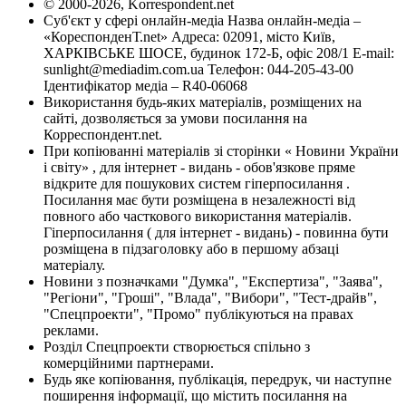
© 2000-2026, Korrespondent.net
Суб'єкт у сфері онлайн-медіа Назва онлайн-медіа –
«КореспонденТ.net» Адреса: 02091, місто Київ,
ХАРКІВСЬКЕ ШОСЕ, будинок 172-Б, офіс 208/1 E-mail:
sunlight@mediadim.com.ua
Телефон: 044-205-43-00
Ідентифікатор медіа – R40-06068
Використання будь-яких матеріалів, розміщених на
сайті, дозволяється за умови посилання на
Корреспондент.net.
При копіюванні матеріалів зі сторінки « Новини України
і світу» , для інтернет - видань - обов'язкове пряме
відкрите для пошукових систем гіперпосилання .
Посилання має бути розміщена в незалежності від
повного або часткового використання матеріалів.
Гіперпосилання ( для інтернет - видань) - повинна бути
розміщена в підзаголовку або в першому абзаці
матеріалу.
Новини з позначками "Думка", "Експертиза", "Заява",
"Регіони", "Гроші", "Влада", "Вибори", "Тест-драйв",
"Спецпроекти", "Промо" публікуються на правах
реклами.
Розділ Спецпроекти створюється спільно з
комерційними партнерами.
Будь яке копіювання, публікація, передрук, чи наступне
поширення інформації, що містить посилання на