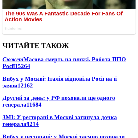
ЧИТАЙТЕ ТАКОЖ
Сюжет
Масова смерть на пляжі. Робота ППО
Росії
15264
Вибух у Москві: Італія відповіла Росії на її
заяви
12162
Другий за день: у РФ поховали ще одного
генерала
11684
ЗМІ: У ресторані в Москві загинула дочка
генерала
9214
Вибух у ресторані: у Москві таємно поховали