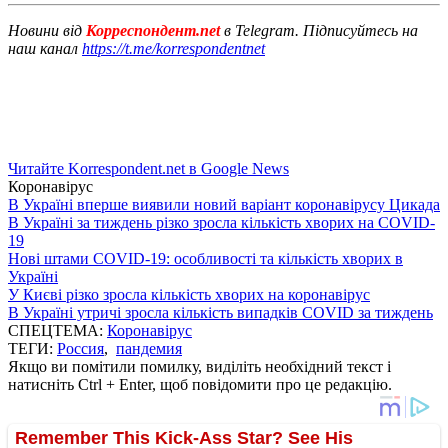
Новини від
Корреспондент.net
в Telegram. Підписуйтесь на
наш канал
https://t.me/korrespondentnet
Читайте Korrespondent.net в Google News
Коронавірус
В Україні вперше виявили новий варіант коронавірусу Цикада
В Україні за тиждень різко зросла кількість хворих на COVID-
19
Нові штами COVID-19: особливості та кількість хворих в
Україні
У Києві різко зросла кількість хворих на коронавірус
В Україні утричі зросла кількість випадків COVID за тиждень
СПЕЦТЕМА:
Коронавірус
ТЕГИ:
Россия
,
пандемия
Якщо ви помітили помилку, виділіть необхідний текст і
натисніть Ctrl + Enter, щоб повідомити про це редакцію.