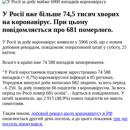
У Росії вже більше 74,5 тисяч хворих
на коронавірус. При цьому
повідомляється про 681 померлого.
У Росії за добу коронавірус виявили у 5966 осіб, що є новим
добовим рекордом, повідомляє оперативний штаб у суботу, 25
квітня.
Всього в країні вже 74 588 випадків захворювання.
"У Росії наростаючим підсумком зареєстровано 74 588
випадків (+ 8,7%) коронавірусної інфекції в 85 регіонах.
Упродовж минулої доби виписано 682 людини, за весь період
- 6 250. За добу померли 66 пацієнтів з коронавірусом. За весь
період по Росії помер 681 особа", - йдеться в повідомленні. У
штабі зазначили, що 2 915 (48,9%) нових пацієнтів не мають
симптомів.
Таким чином,
добовий рекорд щодо коронавірусу в РФ
оновлюється другий день поспіль, а до цього показник
три дні
поспіль знижувався.