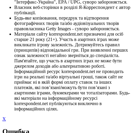
"Інтерфакс-Україна", EPA / UPG, суворо забороняється.
Власник веб-сторінки в розділі Я-Корреспондент є автор
публікації.
Будь-яке копіювання, передрук та відтворення
фотографічних творів та/або аудіовізуальних творів
правовласника Getty Images - суворо забороняється.
Матеріали сайту korrespondent.net призначені для осіб
старше 21 року (21+). Участь в азартних іграх може
викликати ігрову залежність. Дотримуйтесь правил
(принципів) відповідальної гри. При виявленні перших
ознак залежності негайно зверніться до спеціаліста.
Пам'ятайте, що участь в азартних іграх не може бути
джерелом доходів або альтернативою роботі.
Інформаційний ресурс korrespondent.net не проводить
ігри на реальні та/або віртуальні гроші, також сайт не
приймає ні в якій формі оплату ставок та інших
платежів, які пов’язані/можуть бути пов’язані з
азартними іграми, букмекерами чи тоталізаторами. Будь-
які матеріали на інформаційному ресурсі
korrespondent.net публікуються виключно в
інформаційних цілях.
X
Ошибка