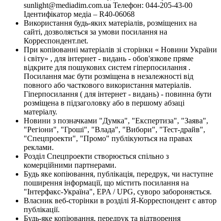
sunlight@mediadim.com.ua
Телефон: 044-205-43-00
Ідентифікатор медіа – R40-06068
Використання будь-яких матеріалів, розміщених на
сайті, дозволяється за умови посилання на
Корреспондент.net.
При копіюванні матеріалів зі сторінки « Новини України
і світу» , для інтернет - видань - обов'язкове пряме
відкрите для пошукових систем гіперпосилання .
Посилання має бути розміщена в незалежності від
повного або часткового використання матеріалів.
Гіперпосилання ( для інтернет - видань) - повинна бути
розміщена в підзаголовку або в першому абзаці
матеріалу.
Новини з позначками "Думка", "Експертиза", "Заява",
"Регіони", "Гроші", "Влада", "Вибори", "Тест-драйв",
"Спецпроекти", "Промо" публікуються на правах
реклами.
Розділ Спецпроекти створюється спільно з
комерційними партнерами.
Будь яке копіювання, публікація, передрук, чи наступне
поширення інформації, що містить посилання на
"Інтерфакс-Україна", EPA / UPG, суворо забороняється.
Власник веб-сторінки в розділі Я-Корреспондент є автор
публікації.
Будь-яке копіювання, передрук та відтворення