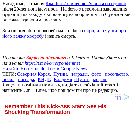
Нагадаємо, 1 травня
Кім Чен Ин вперше з'явився на публіці
після 20-денної відсутності. На фото з церемонії завершення
будівництва заводу з виробництва добрив в місті Сунчхон він
виглядає здоровим і веселим.
Зникнення північнокорейського лідера
породило чутки про
його важку хворобу
і навіть смерть.
Новини від
Корреспондент.net
в Telegram. Підписуйтесь на
наш канал
https://t.me/korrespondentnet
Читайте Korrespondent.net в Google News
ТЕГИ:
Северная Корея
,
Путин
,
награды
,
фото
,
посольство
,
посол
,
награда
,
КНДР
,
Владимир Путин
,
медаль
Якщо ви помітили помилку, виділіть необхідний текст і
натисніть Ctrl + Enter, щоб повідомити про це редакцію.