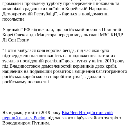
громадян і проявлену турботу про збереження поховань та
меморіалів радянських воїнів в Корейській Народно-
Демократичній Республіці", - йдеться в повідомленні
посольства.
У дипмісії РФ відзначили, що російський посол в Північній
Кореї Олександр Мацегора передав медаль главі МЗС КНДР
Лі Сон Гвону.
"Потім відбулася їхня коротка бесіда, під час якої було
підтверджено налаштованість на продовження активних
зусиль в послідовній реалізації досягнутих у квітні 2019 року
під Владивостоком домовленостей керівників двох країн,
націлених на подальший розвиток і зміцнення багатогранного
російсько-корейського співробітництва", - додали в
російському посольстві.
Як відомо, у квітні 2019 року
Кім Чен Ин здійснив свій
перший візит у Росію
, під час якого відбулася його зустріч з
Володимиром Путіним.