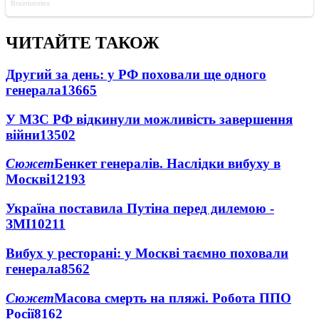
ЧИТАЙТЕ ТАКОЖ
Другий за день: у РФ поховали ще одного
генерала
13665
У МЗС РФ відкинули можливість завершення
війни
13502
Сюжет
Бенкет генералів. Наслідки вибуху в
Москві
12193
Україна поставила Путіна перед дилемою -
ЗМІ
10211
Вибух у ресторані: у Москві таємно поховали
генерала
8562
Сюжет
Масова смерть на пляжі. Робота ППО
Росії
8162