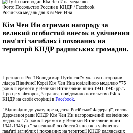
Фото: Посольство России в КНДР / Facebook
Російська медаль для Кім Чен Ина
Кім Чен Ин отримав нагороду за
великий особистий внесок в увічнення
пам'яті загиблих і похованих на
території КНДР радянських громадян.
Президент Росії Володимир Путін своїм указом нагородив
лідера Північної Кореї Кім Чен Ина ювілейною медаллю "75
років Перемоги у Великій Вітчизняній війні 1941-1945 рр.".
Про це у вівторок, 5 травня, повідомило посольство РФ в
КНДР на своїй сторінці в
Facebook
.
"Відповідно до указу президента Російської Федерації, голова
Державної ради КНДР Кім Чен Ин нагороджений ювілейною
медаллю "75 років Перемоги у Великій Вітчизняній війні
1941-1945 рр." за великий особистий внесок в увічнення
пам'яті загиблих і похованих на території КНДР радянських