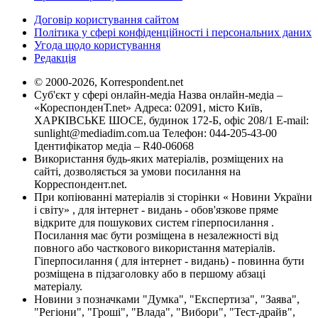
Договір користування сайтом
Політика у сфері конфіденційності і персональних даних
Угода щодо користування
Редакція
© 2000-2026, Korrespondent.net
Суб'єкт у сфері онлайн-медіа Назва онлайн-медіа –
«КореспонденТ.net» Адреса: 02091, місто Київ,
ХАРКІВСЬКЕ ШОСЕ, будинок 172-Б, офіс 208/1 E-mail:
sunlight@mediadim.com.ua
Телефон: 044-205-43-00
Ідентифікатор медіа – R40-06068
Використання будь-яких матеріалів, розміщених на
сайті, дозволяється за умови посилання на
Корреспондент.net.
При копіюванні матеріалів зі сторінки « Новини України
і світу» , для інтернет - видань - обов'язкове пряме
відкрите для пошукових систем гіперпосилання .
Посилання має бути розміщена в незалежності від
повного або часткового використання матеріалів.
Гіперпосилання ( для інтернет - видань) - повинна бути
розміщена в підзаголовку або в першому абзаці
матеріалу.
Новини з позначками "Думка", "Експертиза", "Заява",
"Регіони", "Гроші", "Влада", "Вибори", "Тест-драйв",