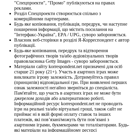
"Спецпроекти", "Промо" публікуються на правах
реклами.
Розділ Спецпроекти створюється спільно з
комерційними партнерами.
Будь яке копіювання, публікація, передрук, чи наступне
поширення інформації, що містить посилання на
"Інтерфакс-Україна", EPA / UPG, суворо забороняється.
Власник веб-сторінки в розділі Я-Корреспондент є автор
публікації.
Будь-яке копіювання, передрук та відтворення
фотографічних творів та/або аудіовізуальних творів
правовласника Getty Images - суворо забороняється.
Матеріали сайту korrespondent.net призначені для осіб
старше 21 року (21+). Участь в азартних іграх може
викликати ігрову залежність. Дотримуйтесь правил
(принципів) відповідальної гри. При виявленні перших
ознак залежності негайно зверніться до спеціаліста.
Пам'ятайте, що участь в азартних іграх не може бути
джерелом доходів або альтернативою роботі.
Інформаційний ресурс korrespondent.net не проводить
ігри на реальні та/або віртуальні гроші, також сайт не
приймає ні в якій формі оплату ставок та інших
платежів, які пов’язані/можуть бути пов’язані з
азартними іграми, букмекерами чи тоталізаторами. Будь-
які матеріали на інформаційному ресурсі