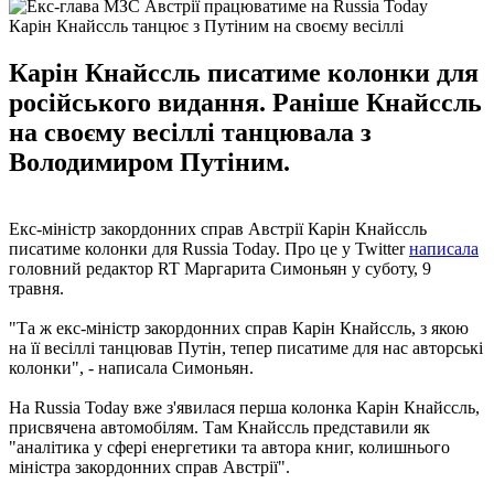
Карін Кнайссль танцює з Путіним на своєму весіллі
Карін Кнайссль писатиме колонки для
російського видання. Раніше Кнайссль
на своєму весіллі танцювала з
Володимиром Путіним.
Екс-міністр закордонних справ Австрії Карін Кнайссль
писатиме колонки для Russia Today. Про це у Twitter
написала
головний редактор RT Маргарита Симоньян у суботу, 9
травня.
"Та ж екс-міністр закордонних справ Карін Кнайссль, з якою
на її весіллі танцював Путін, тепер писатиме для нас авторські
колонки", - написала Симоньян.
На Russia Today вже з'явилася перша колонка Карін Кнайссль,
присвячена автомобілям. Там Кнайссль представили як
"аналітика у сфері енергетики та автора книг, колишнього
міністра закордонних справ Австрії".