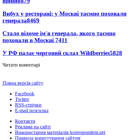
війни
8879
Вибух у ресторані: у Москві таємно поховали
генерала
8469
Стало відоме ім'я генерала, якого таємно
поховали в Москві
7411
У РФ палає черговий склад Wildberries
5828
Читати коментарі
Повна версія сайту
Facebook
Twitter
RSS-стрічки
E-mail розсилка
Контакти
Реклама на сайті
Використання матеріалів korrespondent.net
Правила користування сайтом