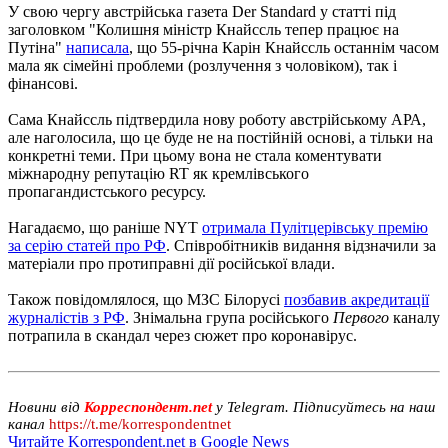
У свою чергу австрійська газета Der Standard у статті під
заголовком "Колишня міністр Кнайссль тепер працює на
Путіна"
написала
, що 55-річна Карін Кнайссль останнім часом
мала як сімейні проблеми (розлучення з чоловіком), так і
фінансові.
Сама Кнайссль підтвердила нову роботу австрійському АРА,
але наголосила, що це буде не на постійній основі, а тільки на
конкретні теми. При цьому вона не стала коментувати
міжнародну репутацію RT як кремлівського
пропагандистського ресурсу.
Нагадаємо, що раніше NYT
отримала Пулітцерівську премію
за серію статей про РФ
. Співробітників видання відзначили за
матеріали про протиправні дії російської влади.
Також повідомлялося, що МЗС Білорусі
позбавив акредитації
журналістів з РФ
. Знімальна група російського
Первого
каналу
потрапила в скандал через сюжет про коронавірус.
Новини від
Корреспондент.net
у Telegram. Підписуйтесь на наш
канал
https://t.me/korrespondentnet
Читайте Korrespondent.net в Google News