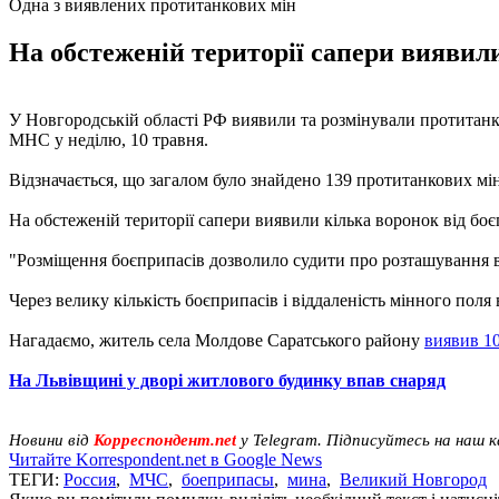
Одна з виявлених протитанкових мін
На обстеженій території сапери виявили
У Новгородській області РФ виявили та розмінували протитанков
МНС у неділю, 10 травня.
Відзначається, що загалом було знайдено 139 протитанкових мін
На обстеженій території сапери виявили кілька воронок від боє
"Розміщення боєприпасів дозволило судити про розташування в 
Через велику кількість боєприпасів і віддаленість мінного пол
Нагадаємо, житель села Молдове Саратського району
виявив 10
На Львівщині у дворі житлового будинку впав снаряд
Новини від
Корреспондент.net
у Telegram. Підписуйтесь на наш 
Читайте Korrespondent.net в Google News
ТЕГИ:
Россия
,
МЧС
,
боеприпасы
,
мина
,
Великий Новгород