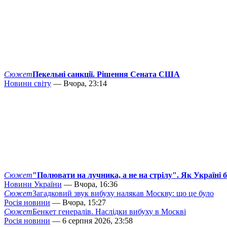
Сюжет
Пекельні санкції. Рішення Сената США
Новини світу
— Вчора, 23:14
Сюжет
"Полювати на лучника, а не на стрілу". Як Україні 
Новини України
— Вчора, 16:36
Сюжет
Загадковий звук вибуху налякав Москву: що це було
Росія новини
— Вчора, 15:27
Сюжет
Бенкет генералів. Наслідки вибуху в Москві
Росія новини
— 6 серпня 2026, 23:58