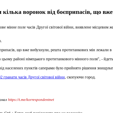
 кілька воронок від боєприпасів, що вже
е мінне поле часів Другої світової війни, виявлене ​​місцевим ж
.
припасів, що вже вибухнули, решта протитанкових мін лежали в зе
цьому районі німецького протитанкового мінного поля", - йдеть
я від населених пунктів саперами було прийнято рішення знищува
2 гранати часів Другої світової війни
, скопуючи город.
канал
https://t.me/korrespondentnet