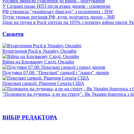
Росіяни змінили ставлення до війни - опитування
У Сизрані палає НПЗ після атаки дронів - соцмережі
РФ створила "українську бригаду" з полонених - ISW
Путін уникає регіонів РФ, куди долітають дрони - ЗМІ
Ціни на труни в Росії злетіли на 105% з початку війни проти У
Сюжети
Вторгнення Росії в Україну. Онлайн
Війна на Близькому Сході. Онлайн
Підсумки 07.08: "Пекельні" санкції і "парад" дронів
Пекельні санкції. Рішення Сената США
"Полювати на лучника, а не на стрілу". Як Україні боротись з 
ВИБІР РЕДАКТОРА