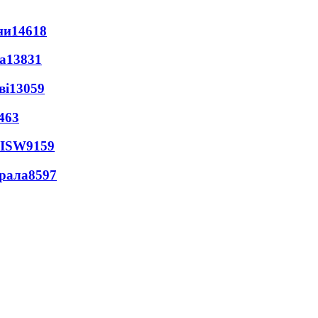
ни
14618
а
13831
ві
13059
463
 ISW
9159
ерала
8597