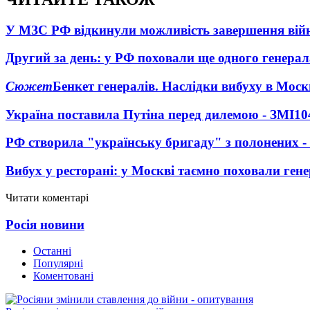
У МЗС РФ відкинули можливість завершення вій
Другий за день: у РФ поховали ще одного генерал
Сюжет
Бенкет генералів. Наслідки вибуху в Моск
Україна поставила Путіна перед дилемою - ЗМІ
10
РФ створила "українську бригаду" з полонених -
Вибух у ресторані: у Москві таємно поховали ген
Читати коментарі
Росія новини
Останні
Популярні
Коментовані