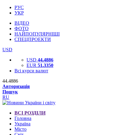
РУС
УКР
ВІДЕО
ФОТО
НАЙПОПУЛЯРНІШІ
СПЕЦПРОЕКТИ
USD
USD
44.4886
EUR
51.3350
Всі курси валют
44.4886
Авторизація
Пошук
RU
ВСІ РОЗДІЛИ
Головна
Україна
Місто
Світ