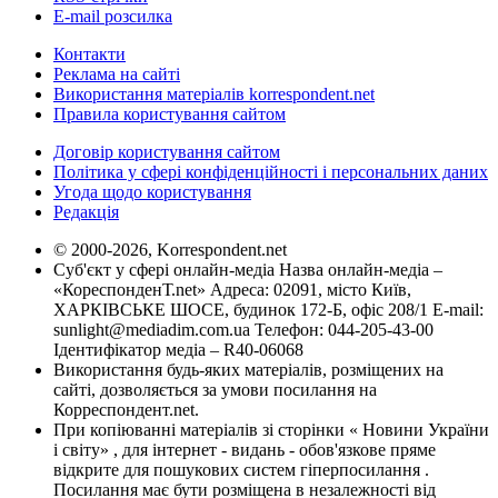
E-mail розсилка
Контакти
Реклама на сайті
Використання матеріалів korrespondent.net
Правила користування сайтом
Договір користування сайтом
Політика у сфері конфіденційності і персональних даних
Угода щодо користування
Редакція
© 2000-2026, Korrespondent.net
Суб'єкт у сфері онлайн-медіа Назва онлайн-медіа –
«КореспонденТ.net» Адреса: 02091, місто Київ,
ХАРКІВСЬКЕ ШОСЕ, будинок 172-Б, офіс 208/1 E-mail:
sunlight@mediadim.com.ua
Телефон: 044-205-43-00
Ідентифікатор медіа – R40-06068
Використання будь-яких матеріалів, розміщених на
сайті, дозволяється за умови посилання на
Корреспондент.net.
При копіюванні матеріалів зі сторінки « Новини України
і світу» , для інтернет - видань - обов'язкове пряме
відкрите для пошукових систем гіперпосилання .
Посилання має бути розміщена в незалежності від