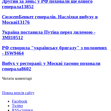
Другий за день: у РФ поховали ще одного
генерала
13852
Сюжет
Бенкет генералів. Наслідки вибуху в
Москві
13176
Україна поставила Путіна перед дилемою -
ЗМІ
10512
РФ створила "українську бригаду" з полонених
- ISW
9464
Вибух у ресторані: у Москві таємно поховали
генерала
8602
Читати коментарі
Повна версія сайту
Facebook
Twitter
RSS-стрічки