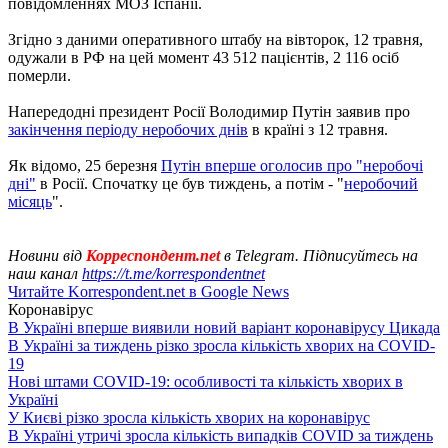
повідомленнях МОЗ Іспанії.
Згідно з даними оперативного штабу на вівторок, 12 травня,
одужали в РФ на цей момент 43 512 пацієнтів, 2 116 осіб
померли.
Напередодні президент Росії Володимир Путін заявив про
закінчення періоду неробочих днів
в країні з 12 травня.
Як відомо, 25 березня
Путін вперше оголосив про "неробочі
дні"
в Росії. Спочатку це був тиждень, а потім - "
неробочий
місяць
".
Новини від
Корреспондент.net
в Telegram. Підписуйтесь на
наш канал
https://t.me/korrespondentnet
Читайте Korrespondent.net в Google News
Коронавірус
В Україні вперше виявили новий варіант коронавірусу Цикада
В Україні за тиждень різко зросла кількість хворих на COVID-
19
Нові штами COVID-19: особливості та кількість хворих в
Україні
У Києві різко зросла кількість хворих на коронавірус
В Україні утричі зросла кількість випадків COVID за тиждень