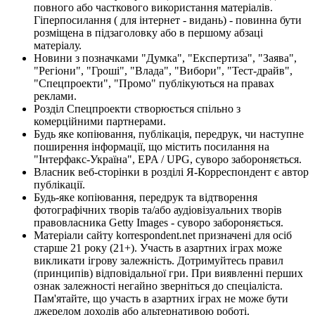
повного або часткового використання матеріалів.
Гіперпосилання ( для інтернет - видань) - повинна бути
розміщена в підзаголовку або в першому абзаці
матеріалу.
Новини з позначками "Думка", "Експертиза", "Заява",
"Регіони", "Гроші", "Влада", "Вибори", "Тест-драйв",
"Спецпроекти", "Промо" публікуються на правах
реклами.
Розділ Спецпроекти створюється спільно з
комерційними партнерами.
Будь яке копіювання, публікація, передрук, чи наступне
поширення інформації, що містить посилання на
"Інтерфакс-Україна", EPA / UPG, суворо забороняється.
Власник веб-сторінки в розділі Я-Корреспондент є автор
публікації.
Будь-яке копіювання, передрук та відтворення
фотографічних творів та/або аудіовізуальних творів
правовласника Getty Images - суворо забороняється.
Матеріали сайту korrespondent.net призначені для осіб
старше 21 року (21+). Участь в азартних іграх може
викликати ігрову залежність. Дотримуйтесь правил
(принципів) відповідальної гри. При виявленні перших
ознак залежності негайно зверніться до спеціаліста.
Пам'ятайте, що участь в азартних іграх не може бути
джерелом доходів або альтернативою роботі.