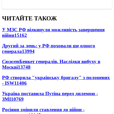
ЧИТАЙТЕ ТАКОЖ
У МЗС РФ відкинули можливість завершення
війни
15162
Другий за день: у РФ поховали ще одного
генерала
13994
Сюжет
Бенкет генералів. Наслідки вибуху в
Москві
13748
РФ створила "українську бригаду" з полонених
- ISW
11406
Україна поставила Путіна перед дилемою -
ЗМІ
10769
Росіяни змінили ставлення до війни -