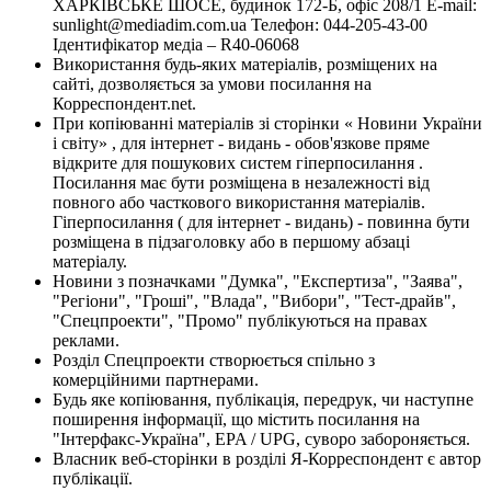
ХАРКІВСЬКЕ ШОСЕ, будинок 172-Б, офіс 208/1 E-mail:
sunlight@mediadim.com.ua
Телефон: 044-205-43-00
Ідентифікатор медіа – R40-06068
Використання будь-яких матеріалів, розміщених на
сайті, дозволяється за умови посилання на
Корреспондент.net.
При копіюванні матеріалів зі сторінки « Новини України
і світу» , для інтернет - видань - обов'язкове пряме
відкрите для пошукових систем гіперпосилання .
Посилання має бути розміщена в незалежності від
повного або часткового використання матеріалів.
Гіперпосилання ( для інтернет - видань) - повинна бути
розміщена в підзаголовку або в першому абзаці
матеріалу.
Новини з позначками "Думка", "Експертиза", "Заява",
"Регіони", "Гроші", "Влада", "Вибори", "Тест-драйв",
"Спецпроекти", "Промо" публікуються на правах
реклами.
Розділ Спецпроекти створюється спільно з
комерційними партнерами.
Будь яке копіювання, публікація, передрук, чи наступне
поширення інформації, що містить посилання на
"Інтерфакс-Україна", EPA / UPG, суворо забороняється.
Власник веб-сторінки в розділі Я-Корреспондент є автор
публікації.