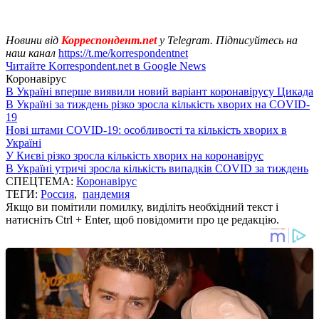
Новини від
Корреспондент.net
у Telegram. Підписуйтесь на
наш канал
https://t.me/korrespondentnet
Читайте Korrespondent.net в Google News
Коронавірус
В Україні вперше виявили новий варіант коронавірусу Цикада
В Україні за тиждень різко зросла кількість хворих на COVID-
19
Нові штами COVID-19: особливості та кількість хворих в
Україні
У Києві різко зросла кількість хворих на коронавірус
В Україні утричі зросла кількість випадків COVID за тиждень
СПЕЦТЕМА:
Коронавірус
ТЕГИ:
Россия
,
пандемия
Якщо ви помітили помилку, виділіть необхідний текст і
натисніть Ctrl + Enter, щоб повідомити про це редакцію.