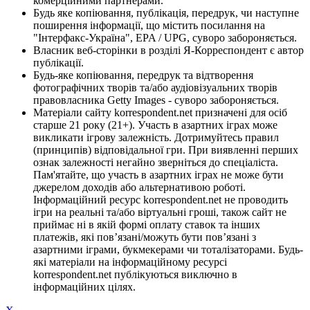
комерційними партнерами.
Будь яке копіювання, публікація, передрук, чи наступне
поширення інформації, що містить посилання на
"Інтерфакс-Україна", EPA / UPG, суворо забороняється.
Власник веб-сторінки в розділі Я-Корреспондент є автор
публікації.
Будь-яке копіювання, передрук та відтворення
фотографічних творів та/або аудіовізуальних творів
правовласника Getty Images - суворо забороняється.
Матеріали сайту korrespondent.net призначені для осіб
старше 21 року (21+). Участь в азартних іграх може
викликати ігрову залежність. Дотримуйтесь правил
(принципів) відповідальної гри. При виявленні перших
ознак залежності негайно зверніться до спеціаліста.
Пам'ятайте, що участь в азартних іграх не може бути
джерелом доходів або альтернативою роботі.
Інформаційний ресурс korrespondent.net не проводить
ігри на реальні та/або віртуальні гроші, також сайт не
приймає ні в якій формі оплату ставок та інших
платежів, які пов’язані/можуть бути пов’язані з
азартними іграми, букмекерами чи тоталізаторами. Будь-
які матеріали на інформаційному ресурсі
korrespondent.net публікуються виключно в
інформаційних цілях.