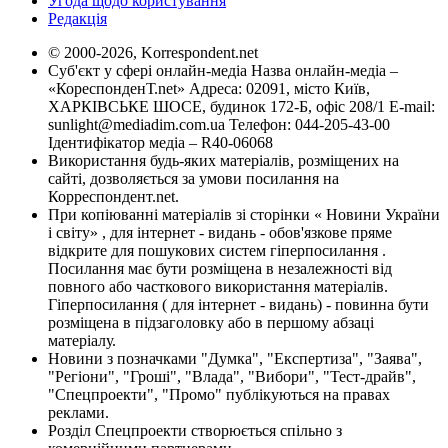
Угода щодо користування
Редакція
© 2000-2026, Korrespondent.net
Суб'єкт у сфері онлайн-медіа Назва онлайн-медіа –
«КореспонденТ.net» Адреса: 02091, місто Київ,
ХАРКІВСЬКЕ ШОСЕ, будинок 172-Б, офіс 208/1 E-mail:
sunlight@mediadim.com.ua
Телефон: 044-205-43-00
Ідентифікатор медіа – R40-06068
Використання будь-яких матеріалів, розміщених на
сайті, дозволяється за умови посилання на
Корреспондент.net.
При копіюванні матеріалів зі сторінки « Новини України
і світу» , для інтернет - видань - обов'язкове пряме
відкрите для пошукових систем гіперпосилання .
Посилання має бути розміщена в незалежності від
повного або часткового використання матеріалів.
Гіперпосилання ( для інтернет - видань) - повинна бути
розміщена в підзаголовку або в першому абзаці
матеріалу.
Новини з позначками "Думка", "Експертиза", "Заява",
"Регіони", "Гроші", "Влада", "Вибори", "Тест-драйв",
"Спецпроекти", "Промо" публікуються на правах
реклами.
Розділ Спецпроекти створюється спільно з