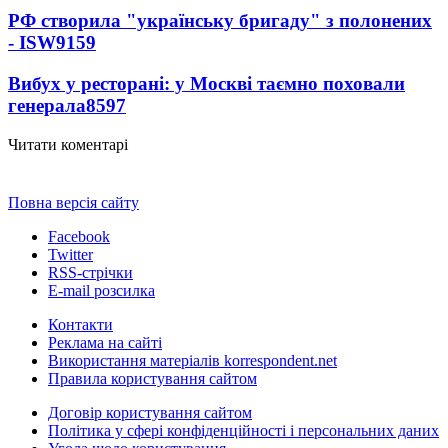
РФ створила "українську бригаду" з полонених
- ISW
9159
Вибух у ресторані: у Москві таємно поховали
генерала
8597
Читати коментарі
Повна версія сайту
Facebook
Twitter
RSS-стрічки
E-mail розсилка
Контакти
Реклама на сайті
Використання матеріалів korrespondent.net
Правила користування сайтом
Договір користування сайтом
Політика у сфері конфіденційності і персональних даних