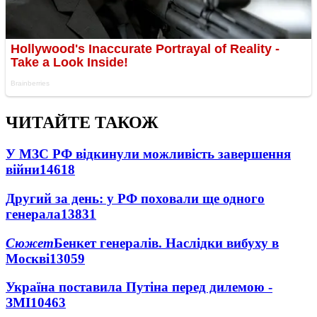
ЧИТАЙТЕ ТАКОЖ
У МЗС РФ відкинули можливість завершення
війни
14618
Другий за день: у РФ поховали ще одного
генерала
13831
Сюжет
Бенкет генералів. Наслідки вибуху в
Москві
13059
Україна поставила Путіна перед дилемою -
ЗМІ
10463