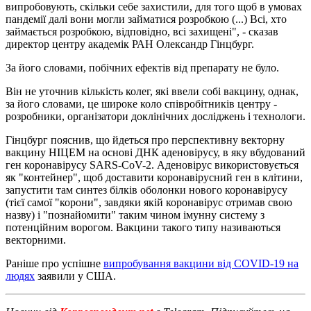
випробовують, скільки себе захистили, для того щоб в умовах
пандемії далі вони могли займатися розробкою (...) Всі, хто
займається розробкою, відповідно, всі захищені", - сказав
директор центру академік РАН Олександр Гінцбург.
За його словами, побічних ефектів від препарату не було.
Він не уточнив кількість колег, які ввели собі вакцину, однак,
за його словами, це широке коло співробітників центру -
розробники, організатори доклінічних досліджень і технологи.
Гінцбург пояснив, що йдеться про перспективну векторну
вакцину НІЦЕМ на основі ДНК аденовірусу, в яку вбудований
ген коронавірусу SARS-CoV-2. Аденовірус використовується
як "контейнер", щоб доставити коронавірусний ген в клітини,
запустити там синтез білків оболонки нового коронавірусу
(тієї самої "корони", завдяки якій коронавірус отримав свою
назву) і "познайомити" таким чином імунну систему з
потенційним ворогом. Вакцини такого типу називаються
векторними.
Раніше про успішне
випробування вакцини від COVID-19 на
людях
заявили у США.