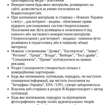
Ідентифікатор медіа – R40-06068
Використання будь-яких матеріалів, розміщених на
сайті, дозволяється за умови посилання на
Корреспондент.net.
При копіюванні матеріалів зі сторінки « Новини України
і світу» , для інтернет - видань - обов'язкове пряме
відкрите для пошукових систем гіперпосилання .
Посилання має бути розміщена в незалежності від
повного або часткового використання матеріалів.
Гіперпосилання ( для інтернет - видань) - повинна бути
розміщена в підзаголовку або в першому абзаці
матеріалу.
Новини з позначками "Думка", "Експертиза", "Заява",
"Регіони", "Гроші", "Влада", "Вибори", "Тест-драйв",
"Спецпроекти", "Промо" публікуються на правах
реклами.
Розділ Спецпроекти створюється спільно з
комерційними партнерами.
Будь яке копіювання, публікація, передрук, чи наступне
поширення інформації, що містить посилання на
"Інтерфакс-Україна", EPA / UPG, суворо забороняється.
Власник веб-сторінки в розділі Я-Корреспондент є автор
публікації.
Будь-яке копіювання, передрук та відтворення
фотографічних творів та/або аудіовізуальних творів