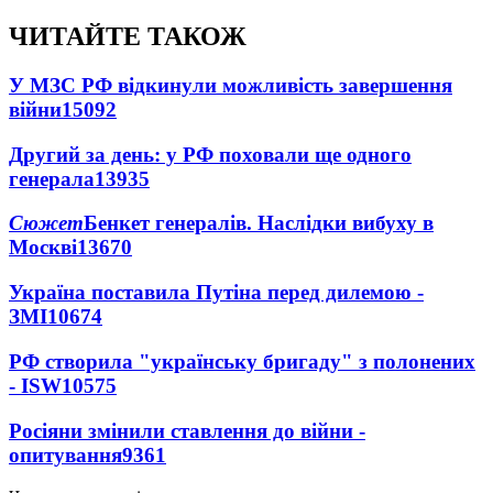
ЧИТАЙТЕ ТАКОЖ
У МЗС РФ відкинули можливість завершення
війни
15092
Другий за день: у РФ поховали ще одного
генерала
13935
Сюжет
Бенкет генералів. Наслідки вибуху в
Москві
13670
Україна поставила Путіна перед дилемою -
ЗМІ
10674
РФ створила "українську бригаду" з полонених
- ISW
10575
Росіяни змінили ставлення до війни -
опитування
9361