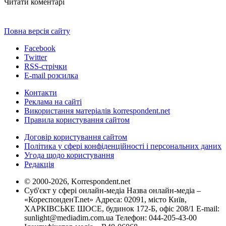
Читати коментарі
Повна версія сайту
Facebook
Twitter
RSS-стрічки
E-mail розсилка
Контакти
Реклама на сайті
Використання матеріалів korrespondent.net
Правила користування сайтом
Договір користування сайтом
Політика у сфері конфіденційності і персональних даних
Угода щодо користування
Редакція
© 2000-2026, Korrespondent.net
Суб'єкт у сфері онлайн-медіа Назва онлайн-медіа –
«КореспонденТ.net» Адреса: 02091, місто Київ,
ХАРКІВСЬКЕ ШОСЕ, будинок 172-Б, офіс 208/1 E-mail:
sunlight@mediadim.com.ua
Телефон: 044-205-43-00