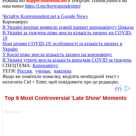
Новини від
Корреспондент.net
в Telegram. Підписуйтесь на
наш канал
https://t.me/korrespondentnet
Читайте Korrespondent.net в Google News
Коронавірус
В Україні вперше виявили новий варіант коронавірусу Цикада
В Україні за тиждень різко зросла кількість хворих на COVID-
19
Нові штами COVID-19: особливості та кількість хворих в
Україні
У Києві різко зросла кількість хворих на коронавірус
В Україні утричі зросла кількість випадків COVID за тиждень
СПЕЦТЕМА:
Коронавірус
ТЕГИ:
Россия
,
ученые
,
вакцина
Якщо ви помітили помилку, виділіть необхідний текст і
натисніть Ctrl + Enter, щоб повідомити про це редакцію.