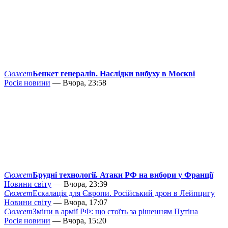
Сюжет
Бенкет генералів. Наслідки вибуху в Москві
Росія новини
— Вчора, 23:58
Сюжет
Брудні технології. Атаки РФ на вибори у Франції
Новини світу
— Вчора, 23:39
Сюжет
Ескалація для Європи. Російський дрон в Лейпцигу
Новини світу
— Вчора, 17:07
Сюжет
Зміни в армії РФ: що стоїть за рішенням Путіна
Росія новини
— Вчора, 15:20