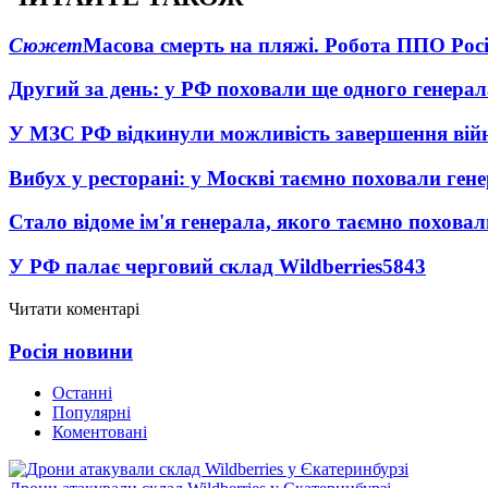
Сюжет
Масова смерть на пляжі. Робота ППО Росі
Другий за день: у РФ поховали ще одного генерал
У МЗС РФ відкинули можливість завершення вій
Вибух у ресторані: у Москві таємно поховали ген
Стало відоме ім'я генерала, якого таємно похова
У РФ палає черговий склад Wildberries
5843
Читати коментарі
Росія новини
Останні
Популярні
Коментовані