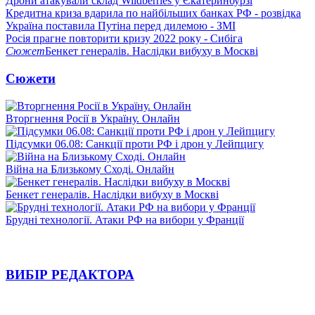
Дрони атакували склад Wildberries у Єкатеринбурзі
Кредитна криза вдарила по найбільших банках РФ - розвідка
Україна поставила Путіна перед дилемою - ЗМІ
Росія прагне повторити кризу 2022 року - Сибіга
Сюжет
Бенкет генералів. Наслідки вибуху в Москві
Сюжети
Вторгнення Росії в Україну. Онлайн
Підсумки 06.08: Санкції проти РФ і дрон у Лейпцигу
Війна на Близькому Сході. Онлайн
Бенкет генералів. Наслідки вибуху в Москві
Брудні технології. Атаки РФ на вибори у Франції
ВИБІР РЕДАКТОРА