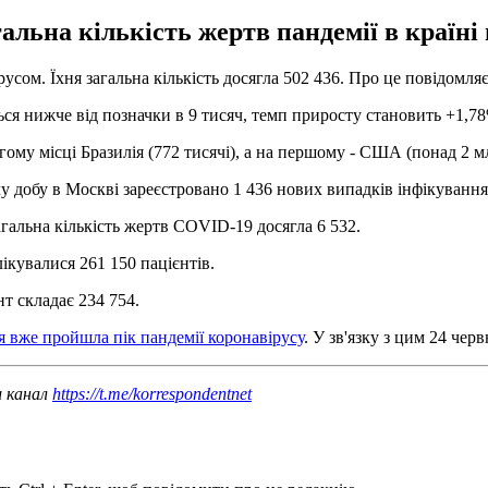
гальна кількість жертв пандемії в країні
усом. Їхня загальна кількість досягла 502 436. Про це повідомля
ься нижче від позначки в 9 тисяч, темп приросту становить +1,78
ругому місці Бразилія (772 тисячі), а на першому - США (понад 2 м
 добу в Москві зареєстровано 1 436 нових випадків інфікування, ї
гальна кількість жертв COVID-19 досягла 6 532.
ікувалися 261 150 пацієнтів.
нт складає 234 754.
я вже пройшла пік пандемії коронавірусу
. У зв'язку з цим 24 чер
ш канал
https://t.me/korrespondentnet