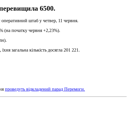
 перевищила 6500.
є оперативний штаб у четвер, 11 червня.
% (на початку червня +2,23%).
лн).
хня загальна кількість досягла 201 221.
вня
проведуть відкладений парад Перемоги.