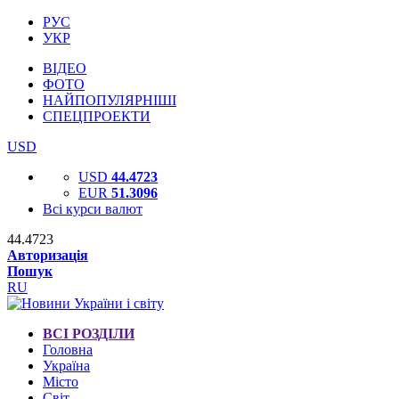
РУС
УКР
ВІДЕО
ФОТО
НАЙПОПУЛЯРНІШІ
СПЕЦПРОЕКТИ
USD
USD
44.4723
EUR
51.3096
Всі курси валют
44.4723
Авторизація
Пошук
RU
ВСІ РОЗДІЛИ
Головна
Україна
Місто
Світ