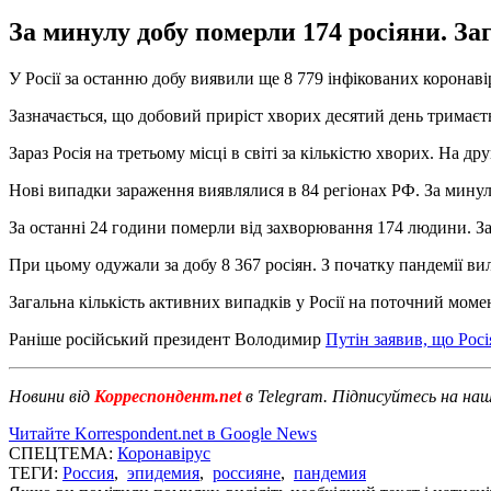
За минулу добу померли 174 росіяни. За
У Росії за останню добу виявили ще 8 779 інфікованих коронавір
Зазначається, що добовий приріст хворих десятий день тримаєт
Зараз Росія на третьому місці в світі за кількістю хворих. На д
Нові випадки зараження виявлялися в 84 регіонах РФ. За минулу
За останні 24 години померли від захворювання 174 людини. За
При цьому одужали за добу 8 367 росіян. З початку пандемії вил
Загальна кількість активних випадків у Росії на поточний моме
Раніше російський президент Володимир
Путін заявив, що Росі
Новини від
Корреспондент.net
в Telegram. Підписуйтесь на на
Читайте Korrespondent.net в Google News
СПЕЦТЕМА:
Коронавірус
ТЕГИ:
Россия
,
эпидемия
,
россияне
,
пандемия