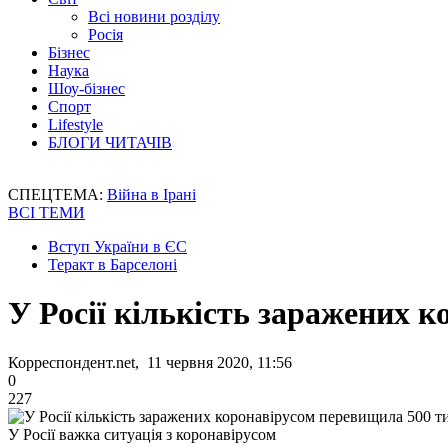
Всі новини розділу
Росія
Бізнес
Наука
Шоу-бізнес
Спорт
Lifestyle
БЛОГИ ЧИТАЧІВ
СПЕЦТЕМА:
Війна в Ірані
ВСІ ТЕМИ
Вступ України в ЄС
Теракт в Барселоні
У Росії кількість заражених 
Корреспондент.net, 11 червня 2020, 11:56
0
227
У Росії важка ситуація з коронавірусом