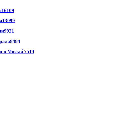
ї
16109
а
13099
ни
9921
ерала
8484
ли в Москві
7514