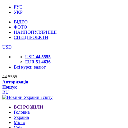
РУС
УКР
ВІДЕО
ФОТО
НАЙПОПУЛЯРНІШІ
СПЕЦПРОЕКТИ
USD
USD
44.5555
EUR
51.4636
Всі курси валют
44.5555
Авторизація
Пошук
RU
ВСІ РОЗДІЛИ
Головна
Україна
Місто
Світ