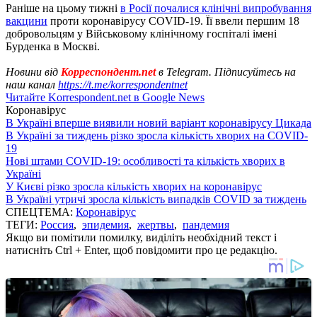
Раніше на цьому тижні
в Росії почалися клінічні випробування
вакцини
проти коронавірусу COVID-19. Її ввели першим 18
добровольцям у Військовому клінічному госпіталі імені
Бурденка в Москві.
Новини від
Корреспондент.net
в Telegram. Підписуйтесь на
наш канал
https://t.me/korrespondentnet
Читайте Korrespondent.net в Google News
Коронавірус
В Україні вперше виявили новий варіант коронавірусу Цикада
В Україні за тиждень різко зросла кількість хворих на COVID-
19
Нові штами COVID-19: особливості та кількість хворих в
Україні
У Києві різко зросла кількість хворих на коронавірус
В Україні утричі зросла кількість випадків COVID за тиждень
СПЕЦТЕМА:
Коронавірус
ТЕГИ:
Россия
,
эпидемия
,
жертвы
,
пандемия
Якщо ви помітили помилку, виділіть необхідний текст і
натисніть Ctrl + Enter, щоб повідомити про це редакцію.