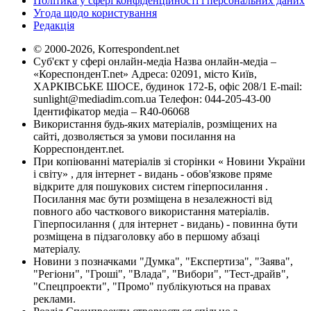
Політика у сфері конфіденційності і персональних даних
Угода щодо користування
Редакція
© 2000-2026, Korrespondent.net
Суб'єкт у сфері онлайн-медіа Назва онлайн-медіа –
«КореспонденТ.net» Адреса: 02091, місто Київ,
ХАРКІВСЬКЕ ШОСЕ, будинок 172-Б, офіс 208/1 E-mail:
sunlight@mediadim.com.ua
Телефон: 044-205-43-00
Ідентифікатор медіа – R40-06068
Використання будь-яких матеріалів, розміщених на
сайті, дозволяється за умови посилання на
Корреспондент.net.
При копіюванні матеріалів зі сторінки « Новини України
і світу» , для інтернет - видань - обов'язкове пряме
відкрите для пошукових систем гіперпосилання .
Посилання має бути розміщена в незалежності від
повного або часткового використання матеріалів.
Гіперпосилання ( для інтернет - видань) - повинна бути
розміщена в підзаголовку або в першому абзаці
матеріалу.
Новини з позначками "Думка", "Експертиза", "Заява",
"Регіони", "Гроші", "Влада", "Вибори", "Тест-драйв",
"Спецпроекти", "Промо" публікуються на правах
реклами.