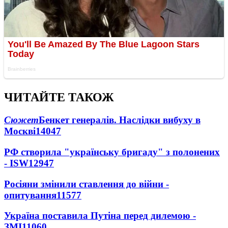
ЧИТАЙТЕ ТАКОЖ
Сюжет
Бенкет генералів. Наслідки вибуху в
Москві
14047
РФ створила "українську бригаду" з полонених
- ISW
12947
Росіяни змінили ставлення до війни -
опитування
11577
Україна поставила Путіна перед дилемою -
ЗМІ
11060