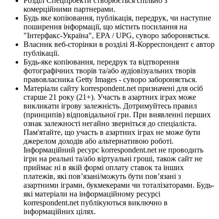
Розділ Спецпроекти створюється спільно з
комерційними партнерами.
Будь яке копіювання, публікація, передрук, чи наступне
поширення інформації, що містить посилання на
"Інтерфакс-Україна", EPA / UPG, суворо забороняється.
Власник веб-сторінки в розділі Я-Корреспондент є автор
публікації.
Будь-яке копіювання, передрук та відтворення
фотографічних творів та/або аудіовізуальних творів
правовласника Getty Images - суворо забороняється.
Матеріали сайту korrespondent.net призначені для осіб
старше 21 року (21+). Участь в азартних іграх може
викликати ігрову залежність. Дотримуйтесь правил
(принципів) відповідальної гри. При виявленні перших
ознак залежності негайно зверніться до спеціаліста.
Пам'ятайте, що участь в азартних іграх не може бути
джерелом доходів або альтернативою роботі.
Інформаційний ресурс korrespondent.net не проводить
ігри на реальні та/або віртуальні гроші, також сайт не
приймає ні в якій формі оплату ставок та інших
платежів, які пов’язані/можуть бути пов’язані з
азартними іграми, букмекерами чи тоталізаторами. Будь-
які матеріали на інформаційному ресурсі
korrespondent.net публікуються виключно в
інформаційних цілях.