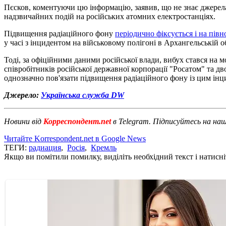
Пєсков, коментуючи цю інформацію, заявив, що не знає джерела
надзвичайних подій на російських атомних електростанціях.
Підвищення радіаційного фону
періодично фіксується і на півн
у часі з інцидентом на військовому полігоні в Архангельській об
Тоді, за офіційними даними російської влади, вибух стався на 
співробітників російської державної корпорації "Росатом" та дв
однозначно пов'язати підвищення радіаційного фону із цим інц
Джерело:
Українська служба DW
Новини від
Корреспондент.net
в Telegram. Підписуйтесь на на
Читайте Korrespondent.net в Google News
ТЕГИ:
радиация
,
Росія
,
Кремль
Якщо ви помітили помилку, виділіть необхідний текст і натисніт