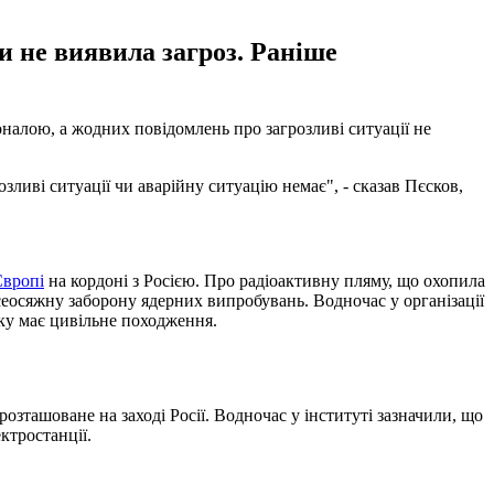
и не виявила загроз. Раніше
оналою, а жодних повідомлень про загрозливі ситуації не
зливі ситуації чи аварійну ситуацію немає", - сказав Пєсков,
Європі
на кордоні з Росією. Про радіоактивну пляму, що охопила
всеосяжну заборону ядерних випробувань. Водночас у організації
оку має цивільне походження.
озташоване на заході Росії. Водночас у інституті зазначили, що
ктростанції.