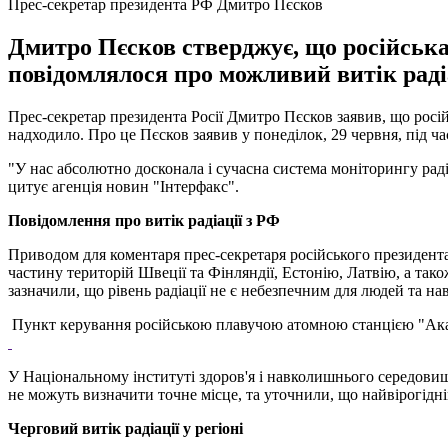
Прес-секретар президента РФ Дмитро Пєсков
Дмитро Пєсков стверджує, що російська
повідомлялося про можливий витік радіа
Прес-секретар президента Росії Дмитро Пєсков заявив, що росій
надходило. Про це Пєсков заявив у понеділок, 29 червня, під ч
"У нас абсолютно досконала і сучасна система моніторингу радіа
цитує агенція новин "Інтерфакс".
Повідомлення про витік радіації з РФ
Приводом для коментаря прес-секретаря російського президент
частину територій Швеції та Фінляндії, Естонію, Латвію, а так
зазначили, що рівень радіації не є небезпечним для людей та 
Пункт керування російською плавучою атомною станцією "Ак
У Національному інституті здоров'я і навколишнього середовища
не можуть визначити точне місце, та уточнили, що найвірогідн
Черговий витік радіації у регіоні