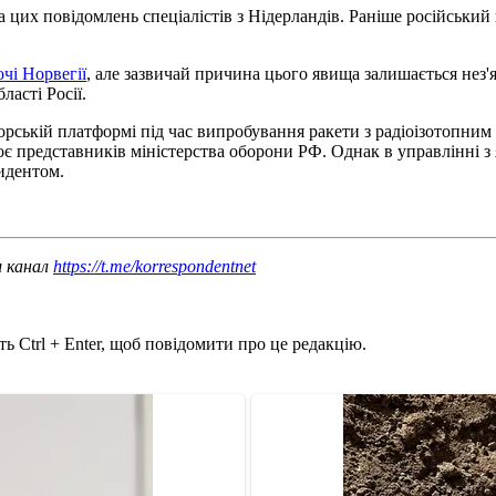
 цих повідомлень спеціалістів з Нідерландів. Раніше російський
очі Норвегії
, але зазвичай причина цього явища залишається нез'
ласті Росії.
морській платформі під час випробування ракети з радіоізотопни
оє представників міністерства оборони РФ. Однак в управлінні з 
идентом.
ш канал
https://t.me/korrespondentnet
ь Ctrl + Enter, щоб повідомити про це редакцію.