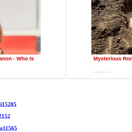
ї
15205
2152
а
11565