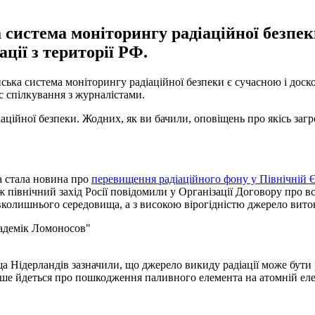
 система моніторингу радіаційної безпек
ції з території РФ.
ська система моніторингу радіаційної безпеки є сучасною і доск
ас спілкування з журналістами.
ційної безпеки. Жодних, як ви бачили, оповіщень про якісь загро
а стала новина про
перевищення радіаційного фону у Північній 
ож північний захід Росії повідомили у Організації Договору про 
навколишнього середовища, а з високою вірогідністю джерело вит
адемік Ломоносов"
 Нідерландів зазначили, що джерело викиду радіації може бути р
іше йдеться про пошкодження паливного елемента на атомній еле