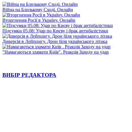
Війна на Близькому Сході. Онлайн
Вторгнення Росії в Україну. Онлайн
Підсумки 05.08: Удар по Києву і брак антибалістики
Диверсія в Лейпцигу. Дрон біля українського літака
"Намагаються зламати Київ". Реакція Заходу на удар
ВИБІР РЕДАКТОРА