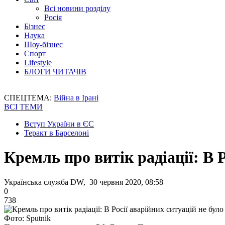
Всі новини розділу
Росія
Бізнес
Наука
Шоу-бізнес
Спорт
Lifestyle
БЛОГИ ЧИТАЧІВ
СПЕЦТЕМА:
Війна в Ірані
ВСІ ТЕМИ
Вступ України в ЄС
Теракт в Барселоні
Кремль про витік радіації: В Р
Українська служба DW, 30 червня 2020, 08:58
0
738
Фото: Sputnik