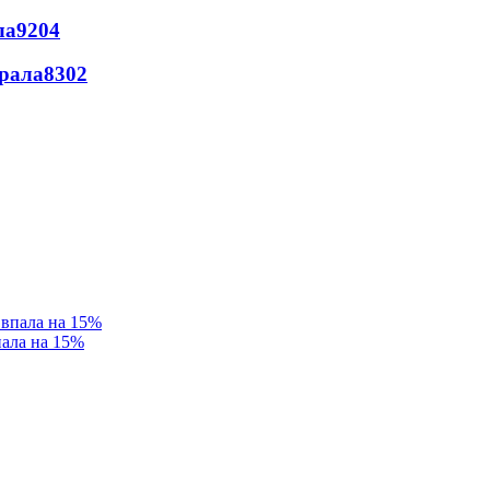
ла
9204
ерала
8302
пала на 15%