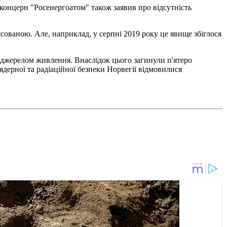
 концерн "Росенергоатом" також заявив про відсутність
ясованою. Але, наприклад, у серпні 2019 року це явище збіглося
м джерелом живлення. Внаслідок цього загинули п'ятеро
ядерної та радіаційної безпеки Норвегії відмовилися