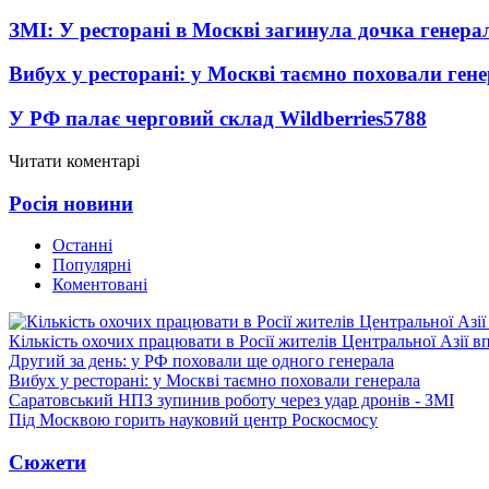
ЗМІ: У ресторані в Москві загинула дочка генера
Вибух у ресторані: у Москві таємно поховали ген
У РФ палає черговий склад Wildberries
5788
Читати коментарі
Росія новини
Останні
Популярні
Коментовані
Кількість охочих працювати в Росії жителів Центральної Азії в
Другий за день: у РФ поховали ще одного генерала
Вибух у ресторані: у Москві таємно поховали генерала
Саратовський НПЗ зупинив роботу через удар дронів - ЗМІ
Під Москвою горить науковий центр Роскосмосу
Сюжети