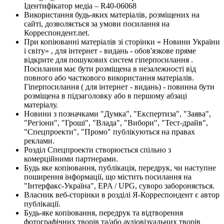
Ідентифікатор медіа – R40-06068
Використання будь-яких матеріалів, розміщених на
сайті, дозволяється за умови посилання на
Корреспондент.net.
При копіюванні матеріалів зі сторінки « Новини України
і світу» , для інтернет - видань - обов'язкове пряме
відкрите для пошукових систем гіперпосилання .
Посилання має бути розміщена в незалежності від
повного або часткового використання матеріалів.
Гіперпосилання ( для інтернет - видань) - повинна бути
розміщена в підзаголовку або в першому абзаці
матеріалу.
Новини з позначками "Думка", "Експертиза", "Заява",
"Регіони", "Гроші", "Влада", "Вибори", "Тест-драйв",
"Спецпроекти", "Промо" публікуються на правах
реклами.
Розділ Спецпроекти створюється спільно з
комерційними партнерами.
Будь яке копіювання, публікація, передрук, чи наступне
поширення інформації, що містить посилання на
"Інтерфакс-Україна", EPA / UPG, суворо забороняється.
Власник веб-сторінки в розділі Я-Корреспондент є автор
публікації.
Будь-яке копіювання, передрук та відтворення
фотографічних творів та/або аудіовізуальних творів