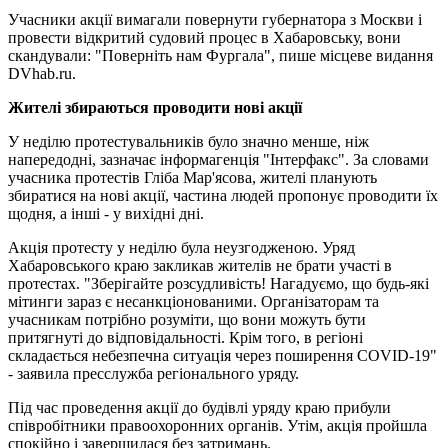
Учасники акції вимагали повернути губернатора з Москви і
провести відкритий судовий процес в Хабаровську, вони
скандували: "Поверніть нам Фургала", пише місцеве видання
DVhab.ru.
Жителі збираються проводити нові акції
У неділю протестувальників було значно менше, ніж
напередодні, зазначає інформагенція "Інтерфакс". За словами
учасника протестів Гліба Мар'ясова, жителі планують
збиратися на нові акції, частина людей пропонує проводити їх
щодня, а інші - у вихідні дні.
Акція протесту у неділю була неузгодженою. Уряд
Хабаровського краю закликав жителів не брати участі в
протестах. "Зберігайте розсудливість! Нагадуємо, що будь-які
мітинги зараз є несанкціонованими. Організаторам та
учасникам потрібно розуміти, що вони можуть бути
притягнуті до відповідальності. Крім того, в регіоні
складається небезпечна ситуація через поширення COVID-19"
- заявила пресслужба регіонального уряду.
Під час проведення акції до будівлі уряду краю прибули
співробітники правоохоронних органів. Утім, акція пройшла
спокійно і завершилася без затримань.