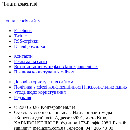
Читати коментарі
Повна версія сайту
Facebook
Twitter
RSS-стрічки
E-mail розсилка
Контакти
Реклама на сайті
Використання матеріалів korrespondent.net
Правила користування сайтом
Договір користування сайтом
Політика у сфері конфіденційності і персональних даних
Угода щодо користування
Редакція
© 2000-2026, Korrespondent.net
Суб'єкт у сфері онлайн-медіа Назва онлайн-медіа –
«КореспонденТ.net» Адреса: 02091, місто Київ,
ХАРКІВСЬКЕ ШОСЕ, будинок 172-Б, офіс 208/1 E-mail:
sunlight@mediadim.com.ua
Телефон: 044-205-43-00