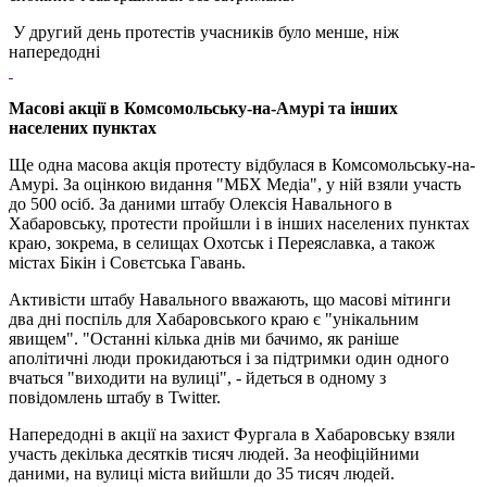
У другий день протестів учасників було менше, ніж
напередодні
Масові акції в Комсомольську-на-Амурі та інших
населених пунктах
Ще одна масова акція протесту відбулася в Комсомольську-на-
Амурі. За оцінкою видання "МБХ Медіа", у ній взяли участь
до 500 осіб. За даними штабу Олексія Навального в
Хабаровську, протести пройшли і в інших населених пунктах
краю, зокрема, в селищах Охотськ і Переяславка, а також
містах Бікін і Совєтська Гавань.
Активісти штабу Навального вважають, що масові мітинги
два дні поспіль для Хабаровського краю є "унікальним
явищем". "Останні кілька днів ми бачимо, як раніше
аполітичні люди прокидаються і за підтримки один одного
вчаться "виходити на вулиці", - йдеться в одному з
повідомлень штабу в Twitter.
Напередодні в акції на захист Фургала в Хабаровську взяли
участь декілька десятків тисяч людей. За неофіційними
даними, на вулиці міста вийшли до 35 тисяч людей.