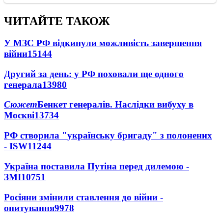
ЧИТАЙТЕ ТАКОЖ
У МЗС РФ відкинули можливість завершення
війни
15144
Другий за день: у РФ поховали ще одного
генерала
13980
Сюжет
Бенкет генералів. Наслідки вибуху в
Москві
13734
РФ створила "українську бригаду" з полонених
- ISW
11244
Україна поставила Путіна перед дилемою -
ЗМІ
10751
Росіяни змінили ставлення до війни -
опитування
9978