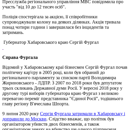
Пресслужба регіонального управління МВС повідомила про
участь "від 10 до 12 тисяч осіб".
Поліція спостерігала за акцією, її співробітники
супроводжували колону на деяких ділянках. Акція тривала
понад чотири години і завершилася без інцидентів та
затримань.
Губернатор Хабаровського краю Сергій Фургал
Справа Фургала
Відомий у Хабаровському краї бізнесмен Сергій Фургал почав
політичну кар'єру в 2005 році, коли був обраний до
регіонального парламенту за списком партії Володимира
Жириновського - ЛДПР. З 2007 по 2018 роки був депутатом
трьох скликань Державної думи Росії. У вересні 2018 року у
другому турі виборів губернатора краю Фургал з великою
перевагою переміг представника "Єдиної Росії", тодішнього
главу регіону В'ячеслава Шпорта.
9 липня 2020 року
Сергія Фургала затримали в Хабаровську і
доправили до Москви
. Слідство вважає, що політик був
організатором убивств двох бізнесменів, а також
організатором замаху на вбивство ще одного підприємця,