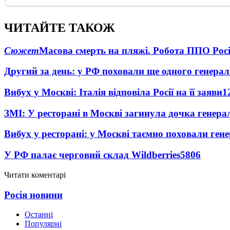
ЧИТАЙТЕ ТАКОЖ
Сюжет
Масова смерть на пляжі. Робота ППО Росі
Другий за день: у РФ поховали ще одного генерал
Вибух у Москві: Італія відповіла Росії на її заяви
1
ЗМІ: У ресторані в Москві загинула дочка генера
Вибух у ресторані: у Москві таємно поховали ген
У РФ палає черговий склад Wildberries
5806
Читати коментарі
Росія новини
Останні
Популярні