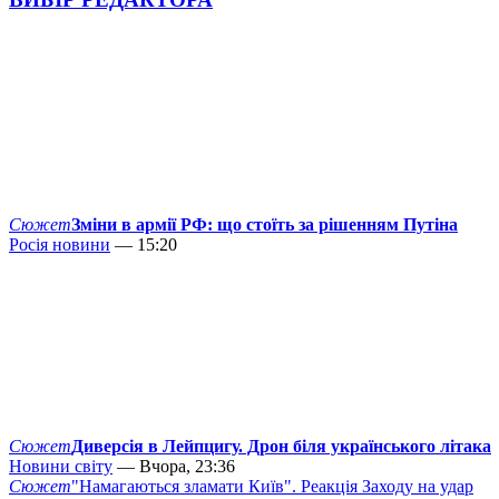
Сюжет
Зміни в армії РФ: що стоїть за рішенням Путіна
Росія новини
— 15:20
Сюжет
Диверсія в Лейпцигу. Дрон біля українського літака
Новини світу
— Вчора, 23:36
Сюжет
"Намагаються зламати Київ". Реакція Заходу на удар