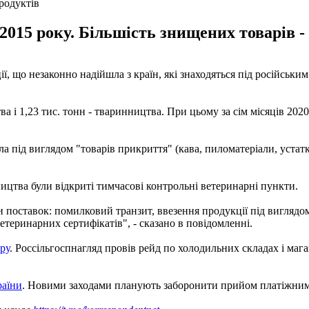
продуктів
 2015 року. Більшість знищених товарів 
ії, що незаконно надійшла з країн, які знаходяться під російськ
а і 1,23 тис. тонн - тваринництва. При цьому за сім місяців 202
а під виглядом "товарів прикриття" (кава, пиломатеріали, устат
цтва були відкриті тимчасові контрольні ветеринарні пункти.
 поставок: помилковий транзит, ввезення продукції під виглядом
теринарних сертифікатів", - сказано в повідомленні.
ру
. Россільгоспнагляд провів рейд по холодильних складах і мага
раїни
. Новими заходами планують заборонити прийом платіжним 