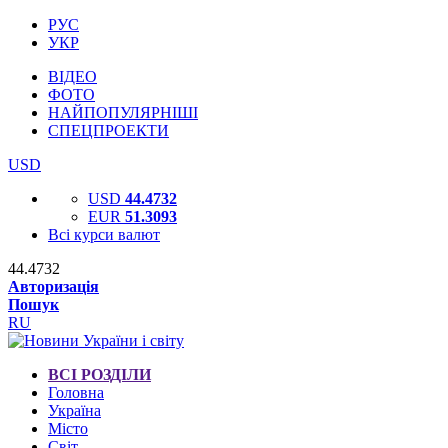
РУС
УКР
ВІДЕО
ФОТО
НАЙПОПУЛЯРНІШІ
СПЕЦПРОЕКТИ
USD
USD
44.4732
EUR
51.3093
Всі курси валют
44.4732
Авторизація
Пошук
RU
ВСІ РОЗДІЛИ
Головна
Україна
Місто
Світ