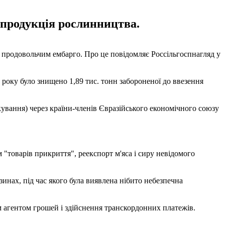
- продукція рослинництва.
им продовольчим ембарго. Про це повідомляє Россільгоспнагляд у
0 року було знищено 1,89 тис. тонн забороненої до ввезення
кування) через країни-членів Євразійського економічного союзу
 "товарів прикриття", реекспорт м'яса і сиру невідомого
зинах, під час якого була виявлена нібито небезпечна
агентом грошей і здійснення транскордонних платежів.