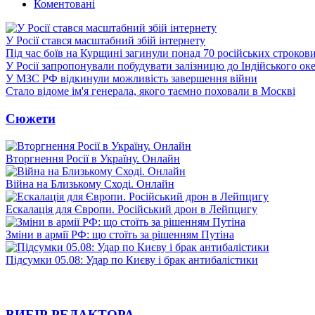
Коментовані
У Росії стався масштабний збій інтернету
Під час боїв на Курщині загинули понад 70 російських строкови
У Росії запропонували побудувати залізницю до Індійського ок
У МЗС РФ відкинули можливість завершення війни
Стало відоме ім'я генерала, якого таємно поховали в Москві
Сюжети
Вторгнення Росії в Україну. Онлайн
Війна на Близькому Сході. Онлайн
Ескалація для Європи. Російський дрон в Лейпцигу
Зміни в армії РФ: що стоїть за рішенням Путіна
Підсумки 05.08: Удар по Києву і брак антибалістики
ВИБІР РЕДАКТОРА