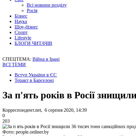
Всі новини розділу
Росія
Бізнес
Наука
Шоу-бізнес
Спорт
Lifestyle
БЛОГИ ЧИТАЧІВ
СПЕЦТЕМА:
Війна в Ірані
ВСІ ТЕМИ
Вступ України в ЄС
Теракт в Барселоні
За п'ять років в Росії знищил
Корреспондент.net, 6 серпня 2020, 14:39
0
203
Фото: people.onliner.by