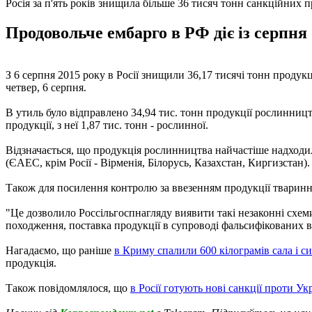
Росія за п'ять років знищила більше 36 тисяч тонн санкційних 
Продовольче ембарго в РФ діє із серпня
З 6 серпня 2015 року в Росії знищили 36,17 тисячі тонн продукц
четвер, 6 серпня.
В утиль було відправлено 34,94 тис. тонн продукції рослинництв
продукції, з неї 1,87 тис. тонн - рослинної.
Відзначається, що продукція рослинництва найчастіше надходил
(ЄАЕС, крім Росії - Вірменія, Білорусь, Казахстан, Киргизстан).
Також для посилення контролю за ввезенням продукції тваринни
"Це дозволило Россільгоспнагляду виявити такі незаконні схеми
походження, поставка продукції в супроводі фальсифікованих ве
Нагадаємо, що раніше
в Криму спалили 600 кілограмів сала і си
продукція.
Також повідомлялося, що
в Росії готують нові санкції проти Ук