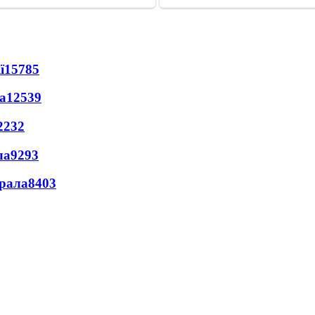
ї
15785
а
12539
2232
ла
9293
ерала
8403