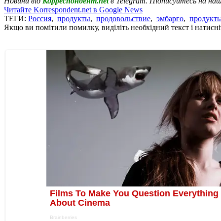
Новини від
Корреспондент.net
в Telegram. Підписуйтесь на на
Читайте Korrespondent.net в Google News
ТЕГИ:
Россия
,
продукты
,
продовольствие
,
эмбарго
,
продукты
Якщо ви помітили помилку, виділіть необхідний текст і натисніт