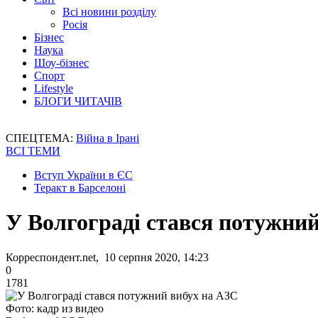
Всі новини розділу
Росія
Бізнес
Наука
Шоу-бізнес
Спорт
Lifestyle
БЛОГИ ЧИТАЧІВ
СПЕЦТЕМА:
Війна в Ірані
ВСІ ТЕМИ
Вступ України в ЄС
Теракт в Барселоні
У Волгограді стався потужни
Корреспондент.net, 10 серпня 2020, 14:23
0
1781
Фото: кадр из видео