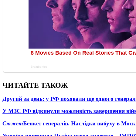
ЧИТАЙТЕ ТАКОЖ
Другий за день: у РФ поховали ще одного генерал
У МЗС РФ відкинули можливість завершення вій
Сюжет
Бенкет генералів. Наслідки вибуху в Моск
Україна поставила Путіна перед дилемою - ЗМІ
10