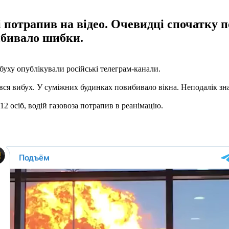
 потрапив на відео. Очевидці спочатку по
вибивало шибки.
буху опублікували російські телеграм-канали.
ався вибух. У суміжних будинках повибивало вікна. Неподалік зн
 осіб, водій газовоза потрапив в реанімацію.