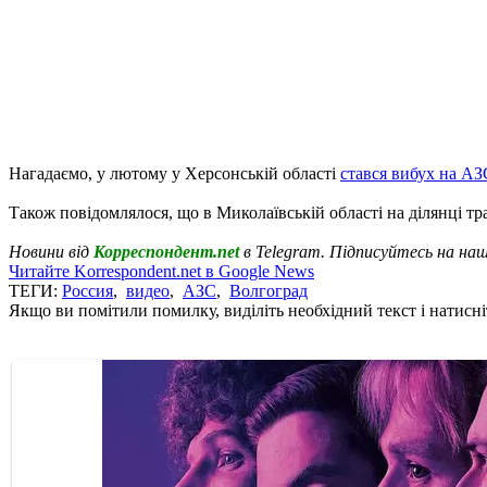
Нагадаємо, у лютому у Херсонській області
стався вибух на АЗ
Також повідомлялося, що в Миколаївській області на ділянці т
Новини від
Корреспондент.net
в Telegram. Підписуйтесь на на
Читайте Korrespondent.net в Google News
ТЕГИ:
Россия
,
видео
,
АЗС
,
Волгоград
Якщо ви помітили помилку, виділіть необхідний текст і натисніт