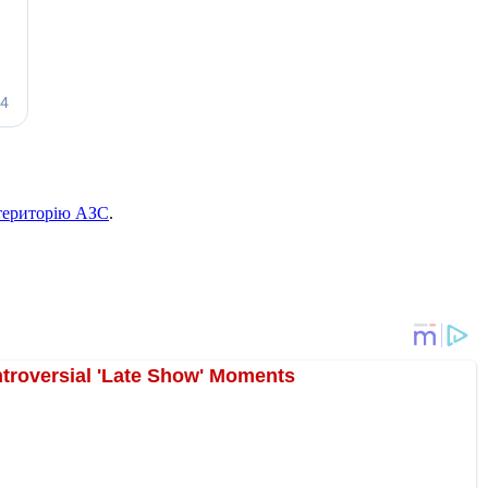
 територію АЗС
.