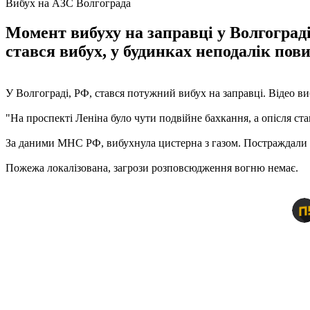
Вибух на АЗС Волгограда
Момент вибуху на заправці у Волгограді
стався вибух, у будинках неподалік по
У Волгограді, РФ, стався потужний вибух на заправці. Відео ви
"На проспекті Леніна було чути подвійне бахкання, а опісля ст
За даними МНС РФ, вибухнула цистерна з газом. Постраждали 12
Пожежа локалізована, загрози розповсюдження вогню немає.