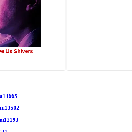
а
13665
ни
13502
ві
12193
211