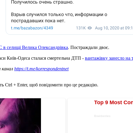
С в селищі Велика Олександрівка
. Постраждали двоє.
раси Київ-Одеса сталася смертельна ДТП -
вантажівку занесло на
ш канал
https://t.me/korrespondentnet
ь Ctrl + Enter, щоб повідомити про це редакцію.