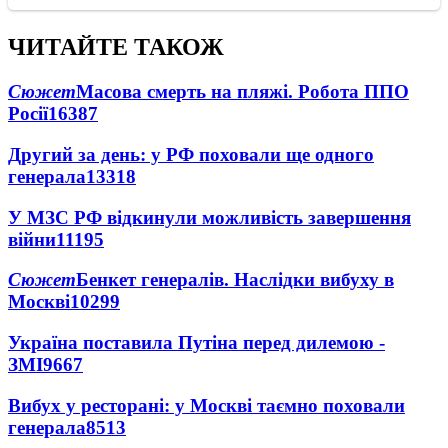
ЧИТАЙТЕ ТАКОЖ
Сюжет
Масова смерть на пляжі. Робота ППО
Росії
16387
Другий за день: у РФ поховали ще одного
генерала
13318
У МЗС РФ відкинули можливість завершення
війни
11195
Сюжет
Бенкет генералів. Наслідки вибуху в
Москві
10299
Україна поставила Путіна перед дилемою -
ЗМІ
9667
Вибух у ресторані: у Москві таємно поховали
генерала
8513