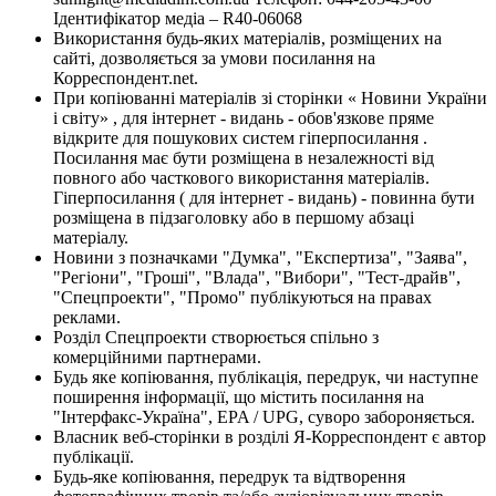
Ідентифікатор медіа – R40-06068
Використання будь-яких матеріалів, розміщених на
сайті, дозволяється за умови посилання на
Корреспондент.net.
При копіюванні матеріалів зі сторінки « Новини України
і світу» , для інтернет - видань - обов'язкове пряме
відкрите для пошукових систем гіперпосилання .
Посилання має бути розміщена в незалежності від
повного або часткового використання матеріалів.
Гіперпосилання ( для інтернет - видань) - повинна бути
розміщена в підзаголовку або в першому абзаці
матеріалу.
Новини з позначками "Думка", "Експертиза", "Заява",
"Регіони", "Гроші", "Влада", "Вибори", "Тест-драйв",
"Спецпроекти", "Промо" публікуються на правах
реклами.
Розділ Спецпроекти створюється спільно з
комерційними партнерами.
Будь яке копіювання, публікація, передрук, чи наступне
поширення інформації, що містить посилання на
"Інтерфакс-Україна", EPA / UPG, суворо забороняється.
Власник веб-сторінки в розділі Я-Корреспондент є автор
публікації.
Будь-яке копіювання, передрук та відтворення