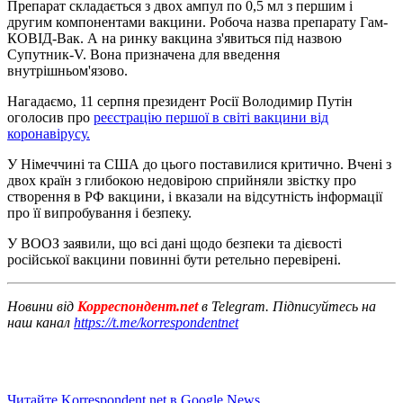
Препарат складається з двох ампул по 0,5 мл з першим і
другим компонентами вакцини. Робоча назва препарату Гам-
КОВІД-Вак. А на ринку вакцина з'явиться під назвою
Супутник-V. Вона призначена для введення
внутрішньом'язово.
Нагадаємо, 11 серпня президент Росії Володимир Путін
оголосив про
реєстрацію першої в світі вакцини від
коронавірусу.
У Німеччині та США до цього поставилися критично. Вчені з
двох країн з глибокою недовірою сприйняли звістку про
створення в РФ вакцини, і вказали на відсутність інформації
про її випробування і безпеку.
У ВООЗ заявили, що всі дані щодо безпеки та дієвості
російської вакцини повинні бути ретельно перевірені.
Новини від
Корреспондент.net
в Telegram. Підписуйтесь на
наш канал
https://t.me/korrespondentnet
Читайте Korrespondent.net в Google News