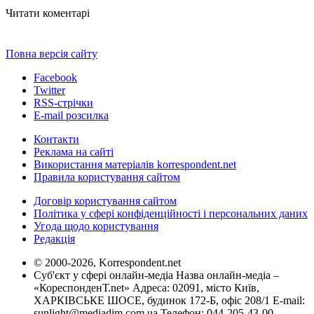
Читати коментарі
Повна версія сайту
Facebook
Twitter
RSS-стрічки
E-mail розсилка
Контакти
Реклама на сайті
Використання матеріалів korrespondent.net
Правила користування сайтом
Договір користування сайтом
Політика у сфері конфіденційності і персональних даних
Угода щодо користування
Редакція
© 2000-2026, Korrespondent.net
Суб'єкт у сфері онлайн-медіа Назва онлайн-медіа –
«КореспонденТ.net» Адреса: 02091, місто Київ,
ХАРКІВСЬКЕ ШОСЕ, будинок 172-Б, офіс 208/1 E-mail:
sunlight@mediadim.com.ua
Телефон: 044-205-43-00