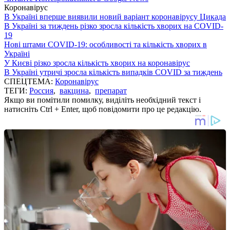
Коронавірус
В Україні вперше виявили новий варіант коронавірусу Цикада
В Україні за тиждень різко зросла кількість хворих на COVID-
19
Нові штами COVID-19: особливості та кількість хворих в
Україні
У Києві різко зросла кількість хворих на коронавірус
В Україні утричі зросла кількість випадків COVID за тиждень
СПЕЦТЕМА:
Коронавірус
ТЕГИ:
Россия
,
вакцина
,
препарат
Якщо ви помітили помилку, виділіть необхідний текст і
натисніть Ctrl + Enter, щоб повідомити про це редакцію.