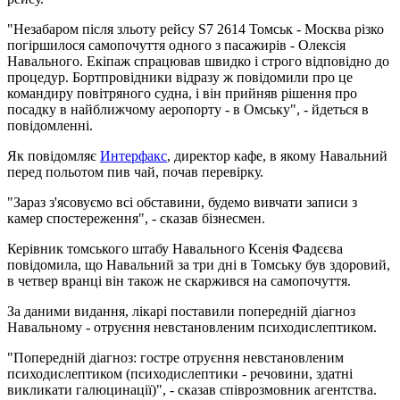
"Незабаром після зльоту рейсу S7 2614 Томськ - Москва різко
погіршилося самопочуття одного з пасажирів - Олексія
Навального. Екіпаж спрацював швидко і строго відповідно до
процедур. Бортпровідники відразу ж повідомили про це
командиру повітряного судна, і він прийняв рішення про
посадку в найближчому аеропорту - в Омську", - йдеться в
повідомленні.
Як повідомляє
Интерфакс
, директор кафе, в якому Навальний
перед польотом пив чай, почав перевірку.
"Зараз з'ясовуємо всі обставини, будемо вивчати записи з
камер спостереження", - сказав бізнесмен.
Керівник томського штабу Навального Ксенія Фадєєва
повідомила, що Навальний за три дні в Томську був здоровий,
в четвер вранці він також не скаржився на самопочуття.
За даними видання, лікарі поставили попередній діагноз
Навальному - отруєння невстановленим психодиcлептиком.
"Попередній діагноз: гостре отруєння невстановленим
психодиcлептиком (психодиcлептики - речовини, здатні
викликати галюцинації)", - сказав співрозмовник агентства.