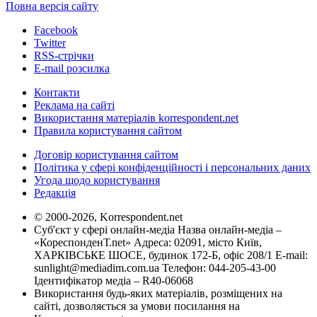
Повна версія сайту
Facebook
Twitter
RSS-стрічки
E-mail розсилка
Контакти
Реклама на сайті
Використання матеріалів korrespondent.net
Правила користування сайтом
Договір користування сайтом
Політика у сфері конфіденційності і персональних даних
Угода щодо користування
Редакція
© 2000-2026, Korrespondent.net
Суб'єкт у сфері онлайн-медіа Назва онлайн-медіа –
«КореспонденТ.net» Адреса: 02091, місто Київ,
ХАРКІВСЬКЕ ШОСЕ, будинок 172-Б, офіс 208/1 E-mail:
sunlight@mediadim.com.ua
Телефон: 044-205-43-00
Ідентифікатор медіа – R40-06068
Використання будь-яких матеріалів, розміщених на
сайті, дозволяється за умови посилання на