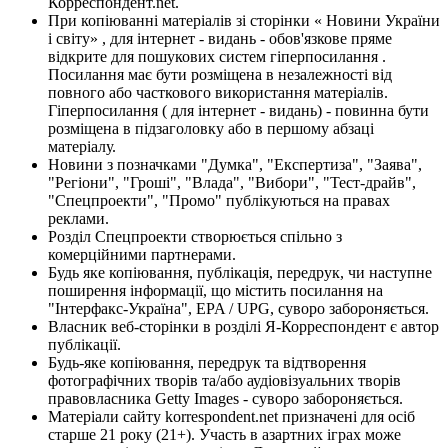
Корреспондент.net.
При копіюванні матеріалів зі сторінки « Новини України
і світу» , для інтернет - видань - обов'язкове пряме
відкрите для пошукових систем гіперпосилання .
Посилання має бути розміщена в незалежності від
повного або часткового використання матеріалів.
Гіперпосилання ( для інтернет - видань) - повинна бути
розміщена в підзаголовку або в першому абзаці
матеріалу.
Новини з позначками "Думка", "Експертиза", "Заява",
"Регіони", "Гроші", "Влада", "Вибори", "Тест-драйв",
"Спецпроекти", "Промо" публікуються на правах
реклами.
Розділ Спецпроекти створюється спільно з
комерційними партнерами.
Будь яке копіювання, публікація, передрук, чи наступне
поширення інформації, що містить посилання на
"Інтерфакс-Україна", EPA / UPG, суворо забороняється.
Власник веб-сторінки в розділі Я-Корреспондент є автор
публікації.
Будь-яке копіювання, передрук та відтворення
фотографічних творів та/або аудіовізуальних творів
правовласника Getty Images - суворо забороняється.
Матеріали сайту korrespondent.net призначені для осіб
старше 21 року (21+). Участь в азартних іграх може