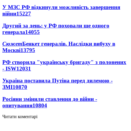
У МЗС РФ відкинули можливість завершення
війни
15227
Другий за день: у РФ поховали ще одного
генерала
14055
Сюжет
Бенкет генералів. Наслідки вибуху в
Москві
13795
РФ створила "українську бригаду" з полонених
- ISW
12031
Україна поставила Путіна перед дилемою -
ЗМІ
10870
Росіяни змінили ставлення до війни -
опитування
10804
Читати коментарі