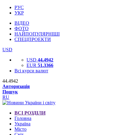
РУС
УКР
ВІДЕО
ФОТО
НАЙПОПУЛЯРНІШІ
СПЕЦПРОЕКТИ
USD
USD
44.4942
EUR
51.3366
Всі курси валют
44.4942
Авторизація
Пошук
RU
ВСІ РОЗДІЛИ
Головна
Україна
Місто
Світ