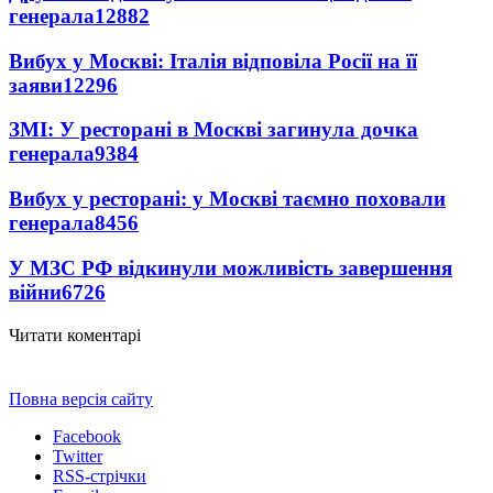
генерала
12882
Вибух у Москві: Італія відповіла Росії на її
заяви
12296
ЗМІ: У ресторані в Москві загинула дочка
генерала
9384
Вибух у ресторані: у Москві таємно поховали
генерала
8456
У МЗС РФ відкинули можливість завершення
війни
6726
Читати коментарі
Повна версія сайту
Facebook
Twitter
RSS-стрічки