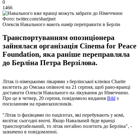
0
1466
Фото: twitter.com/sharijnet
Олексія Навального мають намір переправити в Берлін
Транспортуванням опозиціонера
зайнялася організація Cinema for Peace
Foundation, яка раніше переправляла
до Берліна Петра Верзілова.
Літак із німецькими лікарями з берлінської клініки Charite
вилетить до Омська опівночі на 21 серпня, щоб рано-вранці
доставити Олексія Навального на лікування до Німеччини.
Про це в четвер, 20 серпня, повідомило видання
Bild
з
посиланням на правозахисників.
"Літак із фахівцями по пацієнтах, які перебувають у комі,
вилітає сьогодні вночі. Якщо Навальний буде вранці
транспортабельний, то літак негайно полетить до Берліна", -
зазначено в повідомленні.