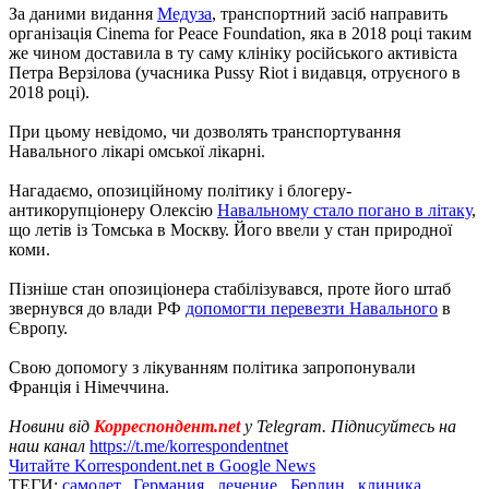
За даними видання
Медуза
, транспортний засіб направить
організація Cinema for Peace Foundation, яка в 2018 році таким
же чином доставила в ту саму клініку російського активіста
Петра Верзілова (учасника Pussy Riot і видавця, отруєного в
2018 році).
При цьому невідомо, чи дозволять транспортування
Навального лікарі омської лікарні.
Нагадаємо, опозиційному політику і блогеру-
антикорупціонеру Олексію
Навальному стало погано в літаку
,
що летів із Томська в Москву. Його ввели у стан природної
коми.
Пізніше стан опозиціонера стабілізувався, проте його штаб
звернувся до влади РФ
допомогти перевезти Навального
в
Європу.
Свою допомогу з лікуванням політика запропонували
Франція і Німеччина.
Новини від
Корреспондент.net
у Telegram. Підписуйтесь на
наш канал
https://t.me/korrespondentnet
Читайте Korrespondent.net в Google News
ТЕГИ:
самолет
,
Германия
,
лечение
,
Берлин
,
клиника
,