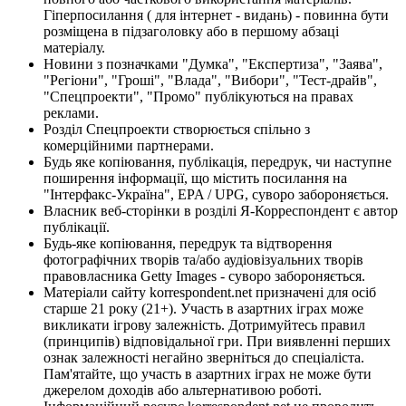
Гіперпосилання ( для інтернет - видань) - повинна бути
розміщена в підзаголовку або в першому абзаці
матеріалу.
Новини з позначками "Думка", "Експертиза", "Заява",
"Регіони", "Гроші", "Влада", "Вибори", "Тест-драйв",
"Спецпроекти", "Промо" публікуються на правах
реклами.
Розділ Спецпроекти створюється спільно з
комерційними партнерами.
Будь яке копіювання, публікація, передрук, чи наступне
поширення інформації, що містить посилання на
"Інтерфакс-Україна", EPA / UPG, суворо забороняється.
Власник веб-сторінки в розділі Я-Корреспондент є автор
публікації.
Будь-яке копіювання, передрук та відтворення
фотографічних творів та/або аудіовізуальних творів
правовласника Getty Images - суворо забороняється.
Матеріали сайту korrespondent.net призначені для осіб
старше 21 року (21+). Участь в азартних іграх може
викликати ігрову залежність. Дотримуйтесь правил
(принципів) відповідальної гри. При виявленні перших
ознак залежності негайно зверніться до спеціаліста.
Пам'ятайте, що участь в азартних іграх не може бути
джерелом доходів або альтернативою роботі.