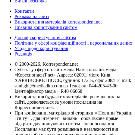
E-mail розсилка
Контакти
Реклама на сайті
Використання матеріалів korrespondent.net
Правила користування сайтом
Договір користування сайтом
Політика у сфері конфіденційності і персональних даних
Угода щодо користування
Редакція
© 2000-2026, Korrespondent.net
Суб'єкт у сфері онлайн-медіа Назва онлайн-медіа –
«КореспонденТ.net» Адреса: 02091, місто Київ,
ХАРКІВСЬКЕ ШОСЕ, будинок 172-Б, офіс 208/1 E-mail:
sunlight@mediadim.com.ua
Телефон: 044-205-43-00
Ідентифікатор медіа – R40-06068
Використання будь-яких матеріалів, розміщених на
сайті, дозволяється за умови посилання на
Корреспондент.net.
При копіюванні матеріалів зі сторінки « Новини України
і світу» , для інтернет - видань - обов'язкове пряме
відкрите для пошукових систем гіперпосилання .
Посилання має бути розміщена в незалежності від
повного або часткового використання матеріалів.