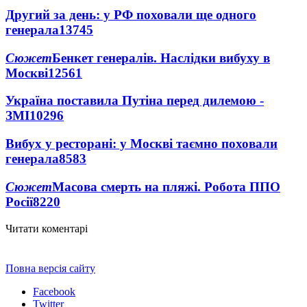
Другий за день: у РФ поховали ще одного
генерала
13745
Сюжет
Бенкет генералів. Наслідки вибуху в
Москві
12561
Україна поставила Путіна перед дилемою -
ЗМІ
10296
Вибух у ресторані: у Москві таємно поховали
генерала
8583
Сюжет
Масова смерть на пляжі. Робота ППО
Росії
8220
Читати коментарі
Повна версія сайту
Facebook
Twitter