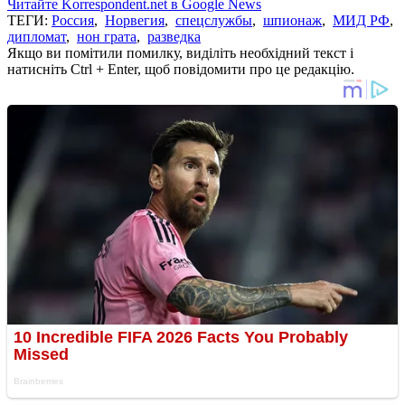
Читайте Korrespondent.net в Google News
ТЕГИ:
Россия
,
Норвегия
,
спецслужбы
,
шпионаж
,
МИД РФ
,
дипломат
,
нон грата
,
разведка
Якщо ви помітили помилку, виділіть необхідний текст і
натисніть Ctrl + Enter, щоб повідомити про це редакцію.