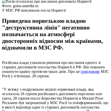
Фото: golos-ameriki.ru
У МЗС РФ викликали посла Норвегії
Проведена норвезькою владою
"деструктивна лінія" негативно
позначається на атмосфері
двосторонніх відносин між країнами,
відзначили в МЗС РФ.
Російська влада ухвалила рішення про вислання одного зі
старших дипломатів посольства Норвегії в РФ. Він повинен
покинути країну протягом трьох днів. Про це
повідомляє
МЗС
Росії у п'ятницю, 28 серпня.
"У зв'язку з недружньою акцією норвезької влади, яка
оголосила 18 серпня російського дипломата персоною нон
грата, 28 серпня посол Королівства Норвегія в Москві Руне
Ресаланн був запрошений у МЗС Росії та поінформований, що
в якості відповіді один із старших дипломатів посольства