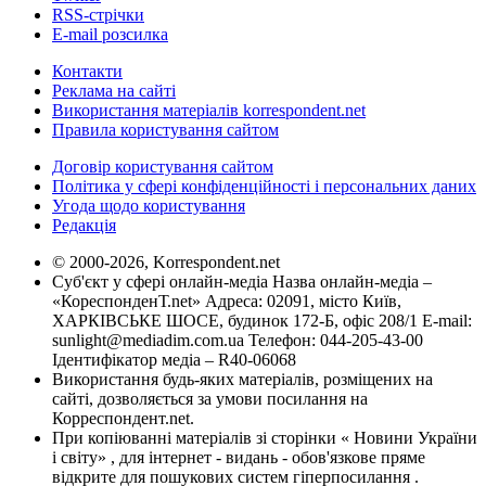
RSS-стрічки
E-mail розсилка
Контакти
Реклама на сайті
Використання матеріалів korrespondent.net
Правила користування сайтом
Договір користування сайтом
Політика у сфері конфіденційності і персональних даних
Угода щодо користування
Редакція
© 2000-2026, Korrespondent.net
Суб'єкт у сфері онлайн-медіа Назва онлайн-медіа –
«КореспонденТ.net» Адреса: 02091, місто Київ,
ХАРКІВСЬКЕ ШОСЕ, будинок 172-Б, офіс 208/1 E-mail:
sunlight@mediadim.com.ua
Телефон: 044-205-43-00
Ідентифікатор медіа – R40-06068
Використання будь-яких матеріалів, розміщених на
сайті, дозволяється за умови посилання на
Корреспондент.net.
При копіюванні матеріалів зі сторінки « Новини України
і світу» , для інтернет - видань - обов'язкове пряме
відкрите для пошукових систем гіперпосилання .