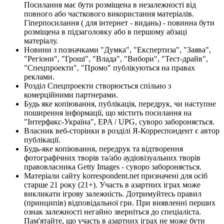
Посилання має бути розміщена в незалежності від
повного або часткового використання матеріалів.
Гіперпосилання ( для інтернет - видань) - повинна бути
розміщена в підзаголовку або в першому абзаці
матеріалу.
Новини з позначками "Думка", "Експертиза", "Заява",
"Регіони", "Гроші", "Влада", "Вибори", "Тест-драйв",
"Спецпроекти", "Промо" публікуються на правах
реклами.
Розділ Спецпроекти створюється спільно з
комерційними партнерами.
Будь яке копіювання, публікація, передрук, чи наступне
поширення інформації, що містить посилання на
"Інтерфакс-Україна", EPA / UPG, суворо забороняється.
Власник веб-сторінки в розділі Я-Корреспондент є автор
публікації.
Будь-яке копіювання, передрук та відтворення
фотографічних творів та/або аудіовізуальних творів
правовласника Getty Images - суворо забороняється.
Матеріали сайту korrespondent.net призначені для осіб
старше 21 року (21+). Участь в азартних іграх може
викликати ігрову залежність. Дотримуйтесь правил
(принципів) відповідальної гри. При виявленні перших
ознак залежності негайно зверніться до спеціаліста.
Пам'ятайте, що участь в азартних іграх не може бути