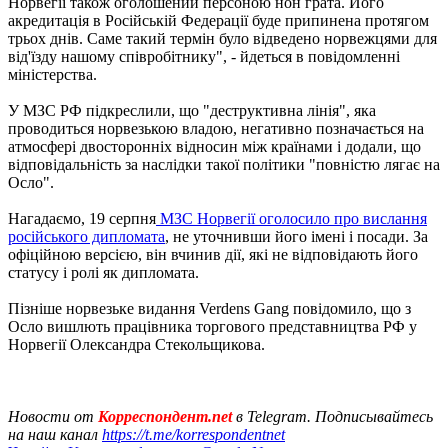
Норвегії також оголошений персоною нон грата. Його
акредитація в Російській Федерації буде припинена протягом
трьох днів. Саме такий термін було відведено норвежцями для
від'їзду нашому співробітнику", - йдеться в повідомленні
міністерства.
У МЗС РФ підкреслили, що "деструктивна лінія", яка
проводиться норвезькою владою, негативно позначається на
атмосфері двосторонніх відносин між країнами і додали, що
відповідальність за наслідки такої політики "повністю лягає на
Осло".
Нагадаємо, 19 серпня
МЗС Норвегії оголосило про вислання
російського дипломата
, не уточнивши його імені і посади. За
офіційною версією, він вчинив дії, які не відповідають його
статусу і ролі як дипломата.
Пізніше норвезьке видання Verdens Gang повідомило, що з
Осло вишлють працівника торгового представництва РФ у
Норвегії Олександра Стекольщикова.
Новости от
Корреспондент.net
в Telegram. Подписывайтесь
на наш канал
https://t.me/korrespondentnet