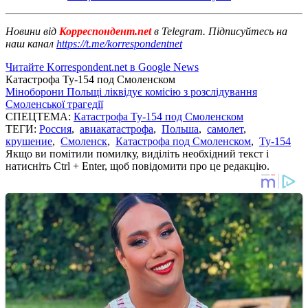
Новини від
Корреспондент.net
в Telegram. Підписуйтесь на
наш канал
https://t.me/korrespondentnet
Читайте Korrespondent.net в Google News
Катастрофа Ту-154 под Смоленском
Міноборони Польщі ліквідує комісію з розслідування
Смоленської трагедії
СПЕЦТЕМА:
Катастрофа Ту-154 под Смоленском
ТЕГИ:
Россия
,
авиакатастрофа
,
Польша
,
самолет
,
крушение
,
Смоленск
,
Катастрофа под Смоленском
,
Ту-154
Якщо ви помітили помилку, виділіть необхідний текст і
натисніть Ctrl + Enter, щоб повідомити про це редакцію.