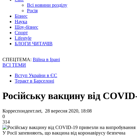
Всі новини розділу
Росія
Бізнес
Наука
Шоу-бізнес
Спорт
Lifestyle
БЛОГИ ЧИТАЧІВ
СПЕЦТЕМА:
Війна в Ірані
ВСІ ТЕМИ
Вступ України в ЄС
Теракт в Барселоні
Російську вакцину від COVID-
Корреспондент.net, 28 вересня 2020, 18:08
0
314
У Росії запевняють, що вакцина від коронавірусу безпечна