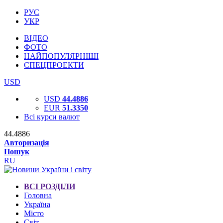
РУС
УКР
ВІДЕО
ФОТО
НАЙПОПУЛЯРНІШІ
СПЕЦПРОЕКТИ
USD
USD
44.4886
EUR
51.3350
Всі курси валют
44.4886
Авторизація
Пошук
RU
ВСІ РОЗДІЛИ
Головна
Україна
Місто
Світ