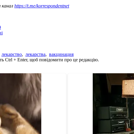
ш канал
https://t.me/korrespondentnet
9
ні
,
лекарство
,
лекарства
,
вакцинация
ь Ctrl + Enter, щоб повідомити про це редакцію.