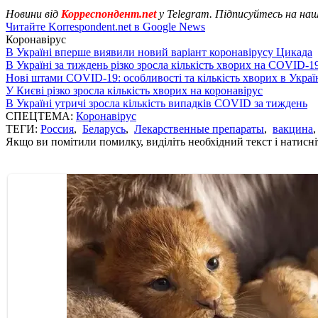
Новини від
Корреспондент.net
у Telegram. Підписуйтесь на на
Читайте Korrespondent.net в Google News
Коронавірус
В Україні вперше виявили новий варіант коронавірусу Цикада
В Україні за тиждень різко зросла кількість хворих на COVID-1
Нові штами COVID-19: особливості та кількість хворих в Украї
У Києві різко зросла кількість хворих на коронавірус
В Україні утричі зросла кількість випадків COVID за тиждень
СПЕЦТЕМА:
Коронавірус
ТЕГИ:
Россия
,
Беларусь
,
Лекарственные препараты
,
вакцина
Якщо ви помітили помилку, виділіть необхідний текст і натисніт