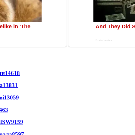
ни
14618
а
13831
ві
13059
463
 ISW
9159
ерала
8597