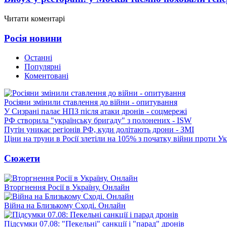
Читати коментарі
Росія новини
Останні
Популярні
Коментовані
Росіяни змінили ставлення до війни - опитування
У Сизрані палає НПЗ після атаки дронів - соцмережі
РФ створила "українську бригаду" з полонених - ISW
Путін уникає регіонів РФ, куди долітають дрони - ЗМІ
Ціни на труни в Росії злетіли на 105% з початку війни проти У
Сюжети
Вторгнення Росії в Україну. Онлайн
Війна на Близькому Сході. Онлайн
Підсумки 07.08: "Пекельні" санкції і "парад" дронів