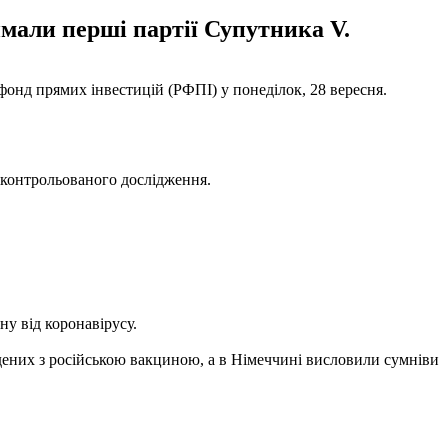
имали перші партії Супутника V.
онд прямих інвестицій (РФПІ) у понеділок, 28 вересня.
оконтрольованого дослідження.
ну від коронавірусу.
дених з російською вакциною, а в Німеччині висловили сумніви