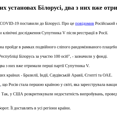
 установах Білорусі, два з них вже отр
 COVID-19 поставили до Білорусі. Про це
повідомив
Російський ф
 клінічні дослідження Супутника V після реєстрації в Росії.
она пройде в рамках подвійного сліпого рандомізованого плацеб
спубліці Білорусь за участю 100 осіб", - зазначили у фонді.
ва з них вже отримали перші партії Супутника V.
 країнах - Бразилії, Індії, Саудівській Аравії, Єгипті та ОАЕ.
в
, що Росія стала першою країною у світі, яка зареєструвала вакци
л. Так, у США розкритикували недостатність випробувань, прове
рот. Її доставлять в усі регіони країни.