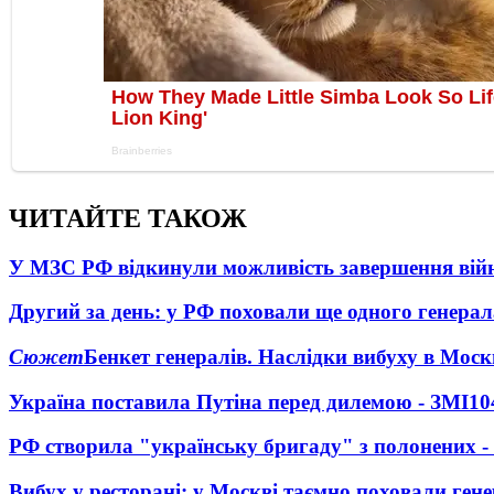
ЧИТАЙТЕ ТАКОЖ
У МЗС РФ відкинули можливість завершення вій
Другий за день: у РФ поховали ще одного генерал
Сюжет
Бенкет генералів. Наслідки вибуху в Моск
Україна поставила Путіна перед дилемою - ЗМІ
10
РФ створила "українську бригаду" з полонених -
Вибух у ресторані: у Москві таємно поховали ген