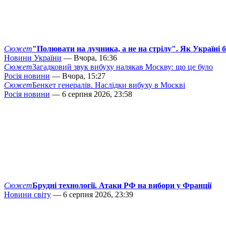
Сюжет
"Полювати на лучника, а не на стрілу". Як Україні 
Новини України
— Вчора, 16:36
Сюжет
Загадковий звук вибуху налякав Москву: що це було
Росія новини
— Вчора, 15:27
Сюжет
Бенкет генералів. Наслідки вибуху в Москві
Росія новини
— 6 серпня 2026, 23:58
Сюжет
Брудні технології. Атаки РФ на вибори у Франції
Новини світу
— 6 серпня 2026, 23:39