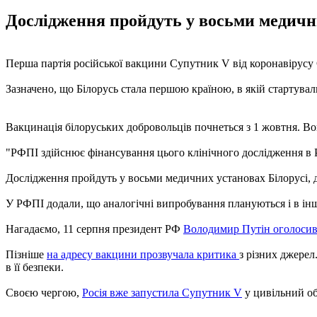
Дослідження пройдуть у восьми медичних
Перша партія російської вакцини Супутник V від коронавірусу
Зазначено, що Білорусь стала першою країною, в якій стартували
Вакцинація білоруських добровольців почнеться з 1 жовтня. В
"РФПІ здійснює фінансування цього клінічного дослідження в Ре
Дослідження пройдуть у восьми медичних установах Білорусі, д
У РФПІ додали, що аналогічні випробування плануються і в інших
Нагадаємо, 11 серпня президент РФ
Володимир Путін оголоси
Пізніше
на адресу вакцини прозвучала критика
з різних джере
в її безпеки.
Своєю чергою,
Росія вже запустила Супутник V
у цивільний обо