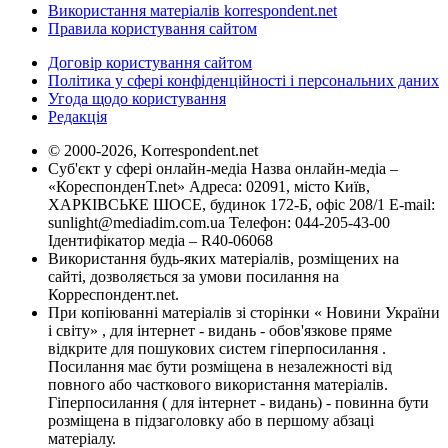
Використання матеріалів korrespondent.net
Правила користування сайтом
Договір користування сайтом
Політика у сфері конфіденційності і персональних даних
Угода щодо користування
Редакція
© 2000-2026, Korrespondent.net
Суб'єкт у сфері онлайн-медіа Назва онлайн-медіа –
«КореспонденТ.net» Адреса: 02091, місто Київ,
ХАРКІВСЬКЕ ШОСЕ, будинок 172-Б, офіс 208/1 E-mail:
sunlight@mediadim.com.ua
Телефон: 044-205-43-00
Ідентифікатор медіа – R40-06068
Використання будь-яких матеріалів, розміщених на
сайті, дозволяється за умови посилання на
Корреспондент.net.
При копіюванні матеріалів зі сторінки « Новини України
і світу» , для інтернет - видань - обов'язкове пряме
відкрите для пошукових систем гіперпосилання .
Посилання має бути розміщена в незалежності від
повного або часткового використання матеріалів.
Гіперпосилання ( для інтернет - видань) - повинна бути
розміщена в підзаголовку або в першому абзаці
матеріалу.