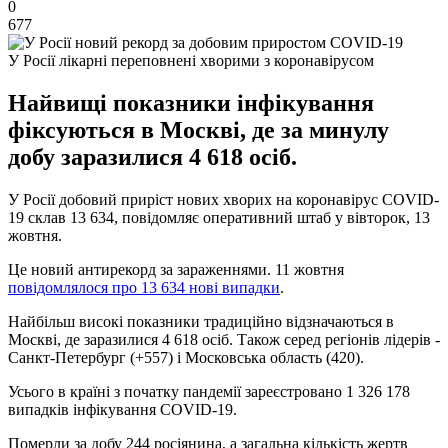
0
677
У Росії лікарні переповнені хворими з коронавірусом
Найвищі показники інфікування
фіксуються в Москві, де за минулу
добу заразилися 4 618 осіб.
У Росії добовий приріст нових хворих на коронавірус COVID-
19 склав 13 634, повідомляє оперативний штаб у вівторок, 13
жовтня.
Це новий антирекорд за зараженнями. 11 жовтня
повідомлялося про 13 634 нові випадки
.
Найбільш високі показники традиційно відзначаються в
Москві, де заразилися 4 618 осіб. Також серед регіонів лідерів -
Санкт-Петербург (+557) і Московська область (420).
Усього в країні з початку пандемії зареєстровано 1 326 178
випадків інфікування COVID-19.
Померли за добу 244 росіянина, а загальна кількість жертв