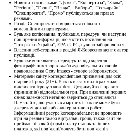
Новини з позначками "Думка", "Експертиза", "Заява",
"Регіони", "Гроші", "Влада", "Вибори", "Тест-драйв",
"Спецпроекти", "Промо" публікуються на правах
реклами.
Розділ Спецпроекти створюється спільно з
комерційними партнерами.
Будь яке копіювання, публікація, передрук, чи наступне
поширення інформації, що містить посилання на
"Інтерфакс-Україна", EPA / UPG, суворо забороняється.
Власник веб-сторінки в розділі Я-Корреспондент є автор
публікації.
Будь-яке копіювання, передрук та відтворення
фотографічних творів та/або аудіовізуальних творів
правовласника Getty Images - суворо забороняється.
Матеріали сайту korrespondent.net призначені для осіб
старше 21 року (21+). Участь в азартних іграх може
викликати ігрову залежність. Дотримуйтесь правил
(принципів) відповідальної гри. При виявленні перших
ознак залежності негайно зверніться до спеціаліста.
Пам'ятайте, що участь в азартних іграх не може бути
джерелом доходів або альтернативою роботі.
Інформаційний ресурс korrespondent.net не проводить
ігри на реальні та/або віртуальні гроші, також сайт не
приймає ні в якій формі оплату ставок та інших
платежів, які пов’язані/можуть бути пов’язані з