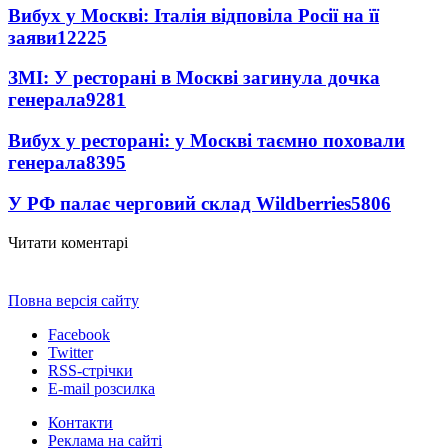
Вибух у Москві: Італія відповіла Росії на її
заяви
12225
ЗМІ: У ресторані в Москві загинула дочка
генерала
9281
Вибух у ресторані: у Москві таємно поховали
генерала
8395
У РФ палає черговий склад Wildberries
5806
Читати коментарі
Повна версія сайту
Facebook
Twitter
RSS-стрічки
E-mail розсилка
Контакти
Реклама на сайті