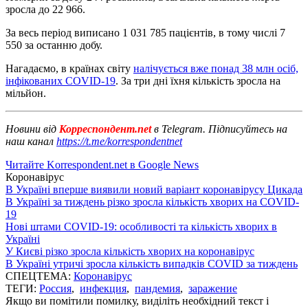
зросла до 22 966.
За весь період виписано 1 031 785 пацієнтів, в тому числі 7
550 за останню добу.
Нагадаємо, в країнах світу
налічується вже понад 38 млн осіб,
інфікованих COVID-19
. За три дні їхня кількість зросла на
мільйон.
Новини від
Корреспондент.net
в Telegram. Підписуйтесь на
наш канал
https://t.me/korrespondentnet
Читайте Korrespondent.net в Google News
Коронавірус
В Україні вперше виявили новий варіант коронавірусу Цикада
В Україні за тиждень різко зросла кількість хворих на COVID-
19
Нові штами COVID-19: особливості та кількість хворих в
Україні
У Києві різко зросла кількість хворих на коронавірус
В Україні утричі зросла кількість випадків COVID за тиждень
СПЕЦТЕМА:
Коронавірус
ТЕГИ:
Россия
,
инфекция
,
пандемия
,
заражение
Якщо ви помітили помилку, виділіть необхідний текст і