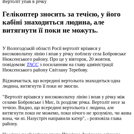
Вертоліт упав в річку
Гелікоптер зносить за течією, у його
кабіні знаходиться людина, але
витягнути її поки не можуть.
У Вологодській області Росії вертоліт врізався у
високовольтну лінію і впав у річку поблизу села Бобровське
Нюксенського району. Про це у вівторок, 20 жовтня,
повідомляє
ТАСС
з посиланням на главу адміністрації
Нюксенського району Світлану Теребову.
Відзначається, що всередині вертольота знаходиться одна
людина, витягнути її поки не змогли.
"Вертоліт врізався у високовольтну лінію і впав у річку між
селами Бобровське і Мис, їх розділяє річка. Вертоліт несе за
течією. Видно, що всередині вертольота є людина, але
витягнути поки не можемо, поки нічого не зрозуміло, чи жива
вона, чи ні. Назустріч направили катер", - розповіла глава
району.