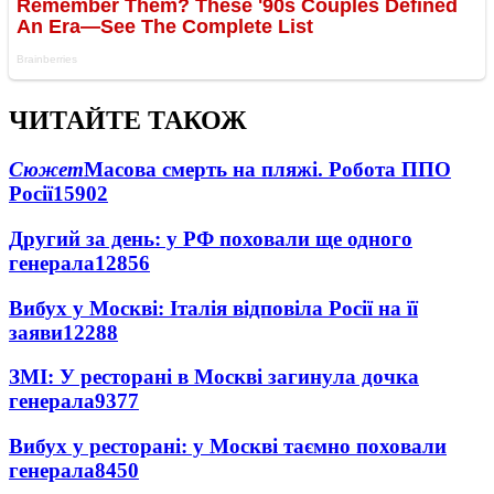
ЧИТАЙТЕ ТАКОЖ
Сюжет
Масова смерть на пляжі. Робота ППО
Росії
15902
Другий за день: у РФ поховали ще одного
генерала
12856
Вибух у Москві: Італія відповіла Росії на її
заяви
12288
ЗМІ: У ресторані в Москві загинула дочка
генерала
9377
Вибух у ресторані: у Москві таємно поховали
генерала
8450