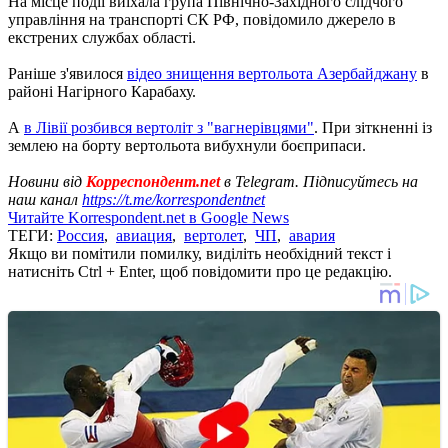
На місце події виїхала група Північно-Західного слідчого
управління на транспорті СК РФ, повідомило джерело в
екстрених службах області.
Раніше з'явилося
відео знищення вертольота Азербайджану
в
районі Нагірного Карабаху.
А
в Лівії розбився вертоліт з "вагнерівцями"
. При зіткненні із
землею на борту вертольота вибухнули боєприпаси.
Новини від
Корреспондент.net
в Telegram. Підписуйтесь на
наш канал
https://t.me/korrespondentnet
Читайте Korrespondent.net в Google News
ТЕГИ:
Россия
,
авиация
,
вертолет
,
ЧП
,
авария
Якщо ви помітили помилку, виділіть необхідний текст і
натисніть Ctrl + Enter, щоб повідомити про це редакцію.