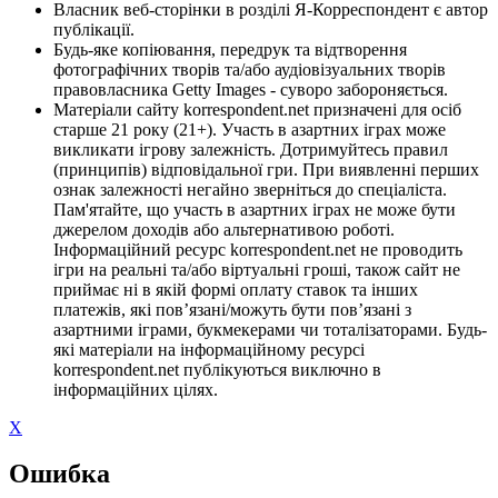
Власник веб-сторінки в розділі Я-Корреспондент є автор
публікації.
Будь-яке копіювання, передрук та відтворення
фотографічних творів та/або аудіовізуальних творів
правовласника Getty Images - суворо забороняється.
Матеріали сайту korrespondent.net призначені для осіб
старше 21 року (21+). Участь в азартних іграх може
викликати ігрову залежність. Дотримуйтесь правил
(принципів) відповідальної гри. При виявленні перших
ознак залежності негайно зверніться до спеціаліста.
Пам'ятайте, що участь в азартних іграх не може бути
джерелом доходів або альтернативою роботі.
Інформаційний ресурс korrespondent.net не проводить
ігри на реальні та/або віртуальні гроші, також сайт не
приймає ні в якій формі оплату ставок та інших
платежів, які пов’язані/можуть бути пов’язані з
азартними іграми, букмекерами чи тоталізаторами. Будь-
які матеріали на інформаційному ресурсі
korrespondent.net публікуються виключно в
інформаційних цілях.
X
Ошибка