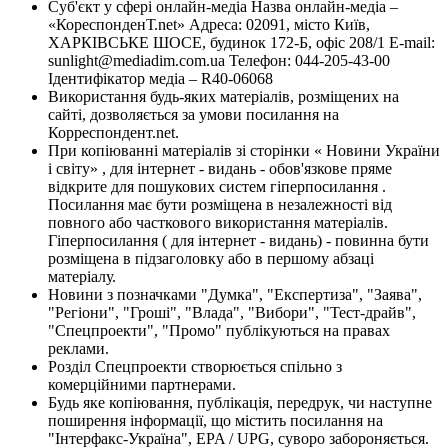
Суб'єкт у сфері онлайн-медіа Назва онлайн-медіа –
«КореспонденТ.net» Адреса: 02091, місто Київ,
ХАРКІВСЬКЕ ШОСЕ, будинок 172-Б, офіс 208/1 E-mail:
sunlight@mediadim.com.ua
Телефон: 044-205-43-00
Ідентифікатор медіа – R40-06068
Використання будь-яких матеріалів, розміщених на
сайті, дозволяється за умови посилання на
Корреспондент.net.
При копіюванні матеріалів зі сторінки « Новини України
і світу» , для інтернет - видань - обов'язкове пряме
відкрите для пошукових систем гіперпосилання .
Посилання має бути розміщена в незалежності від
повного або часткового використання матеріалів.
Гіперпосилання ( для інтернет - видань) - повинна бути
розміщена в підзаголовку або в першому абзаці
матеріалу.
Новини з позначками "Думка", "Експертиза", "Заява",
"Регіони", "Гроші", "Влада", "Вибори", "Тест-драйв",
"Спецпроекти", "Промо" публікуються на правах
реклами.
Розділ Спецпроекти створюється спільно з
комерційними партнерами.
Будь яке копіювання, публікація, передрук, чи наступне
поширення інформації, що містить посилання на
"Інтерфакс-Україна", EPA / UPG, суворо забороняється.