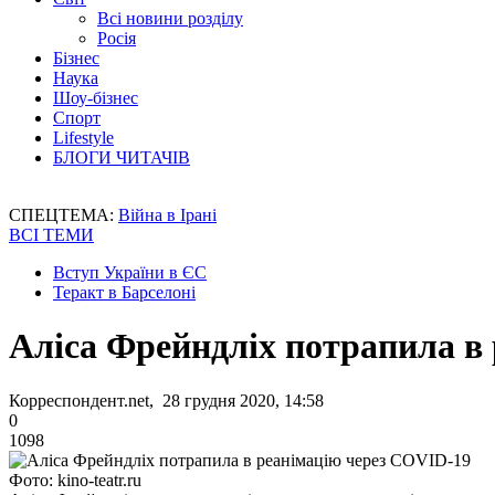
Всі новини розділу
Росія
Бізнес
Наука
Шоу-бізнес
Спорт
Lifestyle
БЛОГИ ЧИТАЧІВ
СПЕЦТЕМА:
Війна в Ірані
ВСІ ТЕМИ
Вступ України в ЄС
Теракт в Барселоні
Аліса Фрейндліх потрапила в
Корреспондент.net, 28 грудня 2020, 14:58
0
1098
Фото: kino-teatr.ru