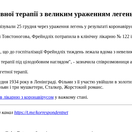
ивної терапії з великим ураженням леген
лізували 25 грудня через ураження легень у результаті коронавір
 Товстоногова, Фрейндліх потрапила в клінічну лікарню № 122 іме
, що до госпіталізації Фрейндліх тиждень лежала вдома з невел
 терапії під цілодобовим наглядом", - зазначила співрозмовниця а
етної терапії.
удня 1934 року в Ленінграді. Фільми з її участю увійшли в золот
ьян і три мушкетери, Сталкер, Жорстокий романс.
в лікарню з коронавірусом
у важкому стані.
ш канал
https://t.me/korrespondentnet