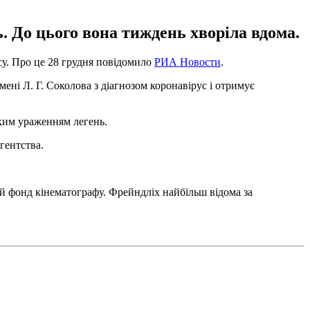
ь. До цього вона тиждень хворіла вдома.
усу. Про це 28 грудня повідомило
РИА Новости
.
ні Л. Г. Соколова з діагнозом коронавірус і отримує
иким ураженням легень.
гентства.
ий фонд кінематографу. Фрейндліх найбільш відома за