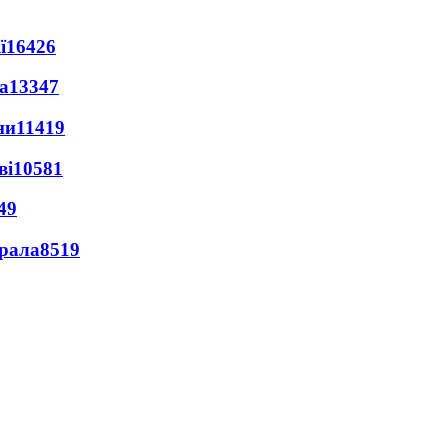
ї
16426
а
13347
ни
11419
ві
10581
49
ерала
8519