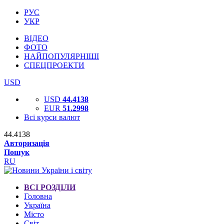
РУС
УКР
ВІДЕО
ФОТО
НАЙПОПУЛЯРНІШІ
СПЕЦПРОЕКТИ
USD
USD
44.4138
EUR
51.2998
Всі курси валют
44.4138
Авторизація
Пошук
RU
ВСІ РОЗДІЛИ
Головна
Україна
Місто
Світ