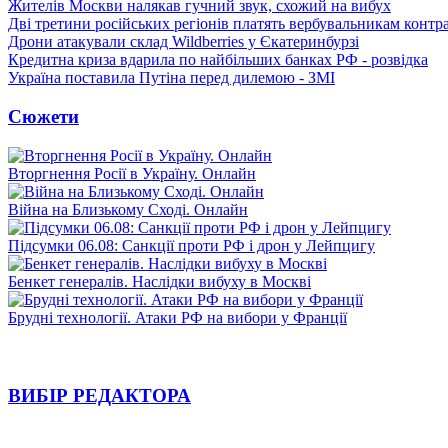
Жителів Москви налякав гучний звук, схожий на вибух
Дві третини російських регіонів платять вербувальникам контр
Дрони атакували склад Wildberries у Єкатеринбурзі
Кредитна криза вдарила по найбільших банках РФ - розвідка
Україна поставила Путіна перед дилемою - ЗМІ
Сюжети
Вторгнення Росії в Україну. Онлайн
Війна на Близькому Сході. Онлайн
Підсумки 06.08: Санкції проти РФ і дрон у Лейпцигу
Бенкет генералів. Наслідки вибуху в Москві
Брудні технології. Атаки РФ на вибори у Франції
ВИБІР РЕДАКТОРА