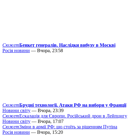
Сюжет
Бенкет генералів. Наслідки вибуху в Москві
Росія новини
— Вчора, 23:58
Сюжет
Брудні технології. Атаки РФ на вибори у Франції
Новини світу
— Вчора, 23:39
Сюжет
Ескалація для Європи. Російський дрон в Лейпцигу
Новини світу
— Вчора, 17:07
Сюжет
Зміни в армії РФ: що стоїть за рішенням Путіна
Росія новини
— Вчора, 15:20