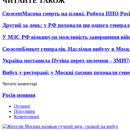
ЧИТАЙТЕ ТАКОЖ
Сюжет
Масова смерть на пляжі. Робота ППО Росі
Другий за день: у РФ поховали ще одного генерал
У МЗС РФ відкинули можливість завершення вій
Сюжет
Бенкет генералів. Наслідки вибуху в Моск
Україна поставила Путіна перед дилемою - ЗМІ
97
Вибух у ресторані: у Москві таємно поховали ген
Читати коментарі
Росія новини
Останні
Популярні
Коментовані