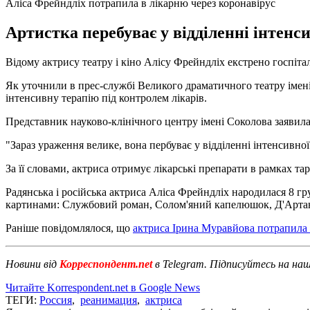
Аліса Фрейндліх потрапила в лікарню через коронавірус
Артистка перебуває у відділенні інтенс
Відому актрису театру і кіно Алісу Фрейндліх екстрено госпіта
Як уточнили в прес-службі Великого драматичного театру імені
інтенсивну терапію під контролем лікарів.
Представник науково-клінічного центру імені Соколова заявила
"Зараз ураження велике, вона пербуває у відділенні інтенсивної
За її словами, актриса отримує лікарські препарати в рамках тарг
Радянська і російська актриса Аліса Фрейндліх народилася 8 гр
картинами: Службовий роман, Солом'яний капелюшок, Д'Артан
Раніше повідомлялося, що
актриса Ірина Муравйова потрапила 
Новини від
Корреспондент.net
в Telegram. Підписуйтесь на на
Читайте Korrespondent.net в Google News
ТЕГИ:
Россия
,
реанимация
,
актриса