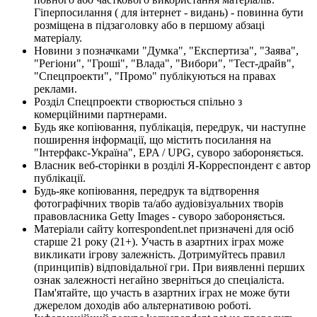
Гіперпосилання ( для інтернет - видань) - повинна бути
розміщена в підзаголовку або в першому абзаці
матеріалу.
Новини з позначками "Думка", "Експертиза", "Заява",
"Регіони", "Гроші", "Влада", "Вибори", "Тест-драйв",
"Спецпроекти", "Промо" публікуються на правах
реклами.
Розділ Спецпроекти створюється спільно з
комерційними партнерами.
Будь яке копіювання, публікація, передрук, чи наступне
поширення інформації, що містить посилання на
"Інтерфакс-Україна", EPA / UPG, суворо забороняється.
Власник веб-сторінки в розділі Я-Корреспондент є автор
публікації.
Будь-яке копіювання, передрук та відтворення
фотографічних творів та/або аудіовізуальних творів
правовласника Getty Images - суворо забороняється.
Матеріали сайту korrespondent.net призначені для осіб
старше 21 року (21+). Участь в азартних іграх може
викликати ігрову залежність. Дотримуйтесь правил
(принципів) відповідальної гри. При виявленні перших
ознак залежності негайно зверніться до спеціаліста.
Пам'ятайте, що участь в азартних іграх не може бути
джерелом доходів або альтернативою роботі.