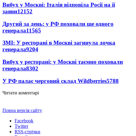
Вибух у Москві: Італія відповіла Росії на її
заяви
12152
Другий за день: у РФ поховали ще одного
генерала
11565
ЗМІ: У ресторані в Москві загинула дочка
генерала
9204
Вибух у ресторані: у Москві таємно поховали
генерала
8302
У РФ палає черговий склад Wildberries
5788
Читати коментарі
Повна версія сайту
Facebook
Twitter
RSS-стрічки