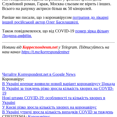
Службовий роман, Гараж, Москва сльозам не вірить і інших.
Всього на рахунку актриси більш як 50 кіноролей.
Раніше ми писали, що з коронавірусом
потрапив до лікарні
інший російський актор Олег Басилашвілі.
Також повідомлялося, що від COVID-19
помер зірка фільму
Людина-амфібія.
Новини від
Корреспондент.net
у Telegram. Підписуйтесь на
наш канал
https://t.me/korrespondentnet
Читайте Korrespondent.net в Google News
Коронавірус
В Україні вперше виявили новий варіант коронавірусу Цикада
В Україні за тиждень різко зросла кількість хворих на COVID-
19
Нові штами COVID-19: особливості та кількість хворих в
Україні
У Києві різко зросла кількість хворих на коронавірус
В Україні утричі зросла кількість випадків COVID за тиждень
СПЕЦТЕМА:
Коронавірус