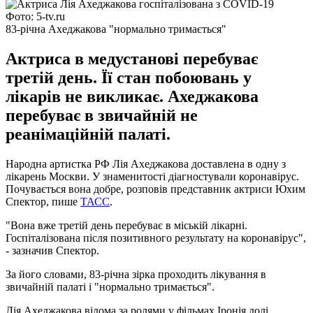
Фото: 5-tv.ru
83-річна Ахеджакова "нормально тримається"
Актриса в медустанові перебуває
третій день. Її стан побоювань у
лікарів не викликає. Ахеджакова
перебуває в звичайній не
реанімаційній палаті.
Народна артистка РФ Лія Ахеджакова доставлена ​​в одну з
лікарень Москви. У знаменитості діагностували коронавірус.
Почувається вона добре, розповів представник актриси Юхим
Спектор, пише
ТАСС
.
"Вона вже третій день перебуває в міській лікарні.
Госпіталізована після позитивного результату на коронавірус",
- зазначив Спектор.
За його словами, 83-річна зірка проходить лікування в
звичайній палаті і "нормально тримається".
Лія Ахеджакова відома за ролями у фільмах Іронія долі,