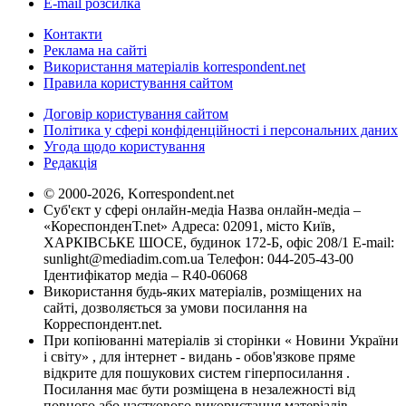
E-mail розсилка
Контакти
Реклама на сайті
Використання матеріалів korrespondent.net
Правила користування сайтом
Договір користування сайтом
Політика у сфері конфіденційності і персональних даних
Угода щодо користування
Редакція
© 2000-2026, Korrespondent.net
Суб'єкт у сфері онлайн-медіа Назва онлайн-медіа –
«КореспонденТ.net» Адреса: 02091, місто Київ,
ХАРКІВСЬКЕ ШОСЕ, будинок 172-Б, офіс 208/1 E-mail:
sunlight@mediadim.com.ua
Телефон: 044-205-43-00
Ідентифікатор медіа – R40-06068
Використання будь-яких матеріалів, розміщених на
сайті, дозволяється за умови посилання на
Корреспондент.net.
При копіюванні матеріалів зі сторінки « Новини України
і світу» , для інтернет - видань - обов'язкове пряме
відкрите для пошукових систем гіперпосилання .
Посилання має бути розміщена в незалежності від
повного або часткового використання матеріалів.