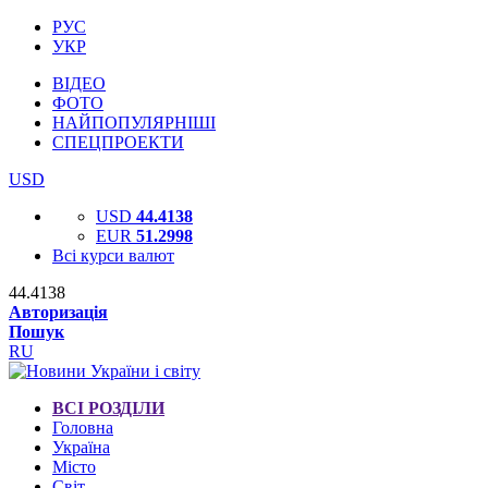
РУС
УКР
ВІДЕО
ФОТО
НАЙПОПУЛЯРНІШІ
СПЕЦПРОЕКТИ
USD
USD
44.4138
EUR
51.2998
Всі курси валют
44.4138
Авторизація
Пошук
RU
ВСІ РОЗДІЛИ
Головна
Україна
Місто
Світ