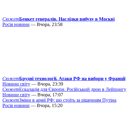
Сюжет
Бенкет генералів. Наслідки вибуху в Москві
Росія новини
— Вчора, 23:58
Сюжет
Брудні технології. Атаки РФ на вибори у Франції
Новини світу
— Вчора, 23:39
Сюжет
Ескалація для Європи. Російський дрон в Лейпцигу
Новини світу
— Вчора, 17:07
Сюжет
Зміни в армії РФ: що стоїть за рішенням Путіна
Росія новини
— Вчора, 15:20