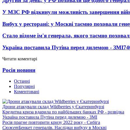
Другий за день: у РФ поховали ще одного генерал
У МЗС РФ відкинули можливість завершення вій
Вибух у ресторані: у Москві таємно поховали ген
Стало відоме ім'я генерала, якого таємно похова
Україна поставила Путіна перед дилемою - ЗМІ
74
Читати коментарі
Росія новини
Останні
Популярні
Коментовані
Дрони атакували склад Wildberries у Єкатеринбурзі
Кредитна криза вдарила по найбільших банках РФ - розвідка
Україна поставила Путіна перед дилемою - ЗМІ
Росія прагне повторити кризу 2022 року - Сибіга
Сюжет
Бенкет генералів. Наслідки вибуху в Москві