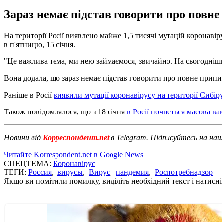
Зараз немає підстав говорити про повн
На території Росії виявлено майже 1,5 тисячі мутацій коронав
в п'ятницю, 15 січня.
"Це важлива тема, ми нею займаємося, звичайно. На сьогоднішн
Вона додала, що зараз немає підстав говорити про повне прип
Раніше в Росії
виявили мутації коронавірусу на території Сибір
Також повідомлялося, що з 18 січня
в Росії почнеться масова ва
Новини від
Корреспондент.net
в Telegram. Підписуйтесь на на
Читайте Korrespondent.net в Google News
СПЕЦТЕМА:
Коронавірус
ТЕГИ:
Россия
,
вирусы
,
Вирус
,
пандемия
,
Роспотребнадзор
Якщо ви помітили помилку, виділіть необхідний текст і натисніт