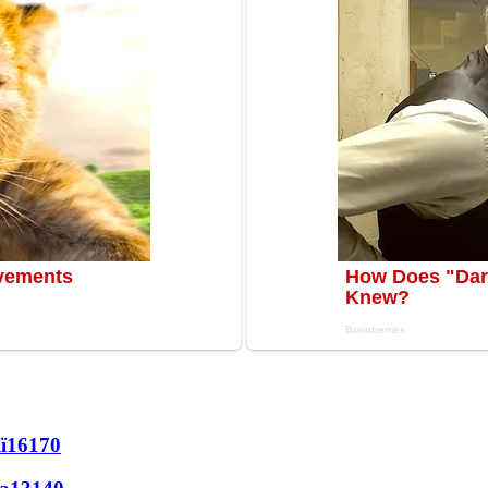
ї
16170