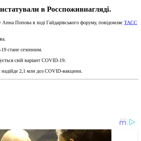
онстатували в Росспоживнагляді.
ду Анна Попова в ході Гайдарівського форуму, повідомляє
ТАСС
ва.
-19 стане сезонним.
ується свій варіант COVID-19.
ця надійде 2,1 млн доз COVID-вакцини.