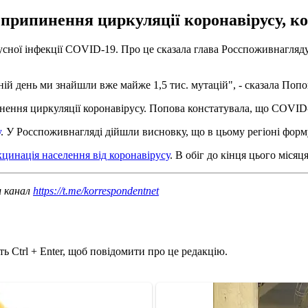
е припинення циркуляції коронавірусу, к
ірусної інфекції COVID-19. Про це сказала глава Росспоживнагля
ій день ми знайшли вже майже 1,5 тис. мутацій", - сказала Попо
инення циркуляції коронавірусу. Попова констатувала, що COVID
у
. У Росспоживнагляді дійшли висновку, що в цьому регіоні форм
кцинація населення від коронавірусу
. В обіг до кінця цього міся
ш канал
https://t.me/korrespondentnet
ь Ctrl + Enter, щоб повідомити про це редакцію.