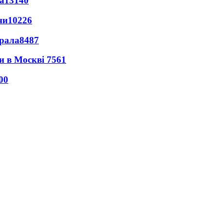
а
13140
ни
10226
ерала
8487
ли в Москві
7561
00