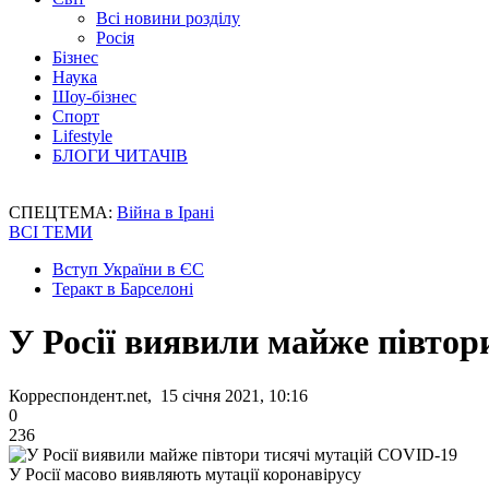
Всі новини розділу
Росія
Бізнес
Наука
Шоу-бізнес
Спорт
Lifestyle
БЛОГИ ЧИТАЧІВ
СПЕЦТЕМА:
Війна в Ірані
ВСІ ТЕМИ
Вступ України в ЄС
Теракт в Барселоні
У Росії виявили майже півтор
Корреспондент.net, 15 січня 2021, 10:16
0
236
У Росії масово виявляють мутації коронавірусу