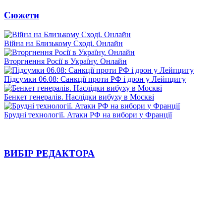
Сюжети
Війна на Близькому Сході. Онлайн
Вторгнення Росії в Україну. Онлайн
Підсумки 06.08: Санкції проти РФ і дрон у Лейпцигу
Бенкет генералів. Наслідки вибуху в Москві
Брудні технології. Атаки РФ на вибори у Франції
ВИБІР РЕДАКТОРА