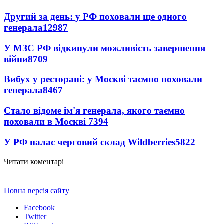
Другий за день: у РФ поховали ще одного
генерала
12987
У МЗС РФ відкинули можливість завершення
війни
8709
Вибух у ресторані: у Москві таємно поховали
генерала
8467
Стало відоме ім'я генерала, якого таємно
поховали в Москві
7394
У РФ палає черговий склад Wildberries
5822
Читати коментарі
Повна версія сайту
Facebook
Twitter