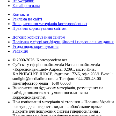
RSS-стрічки
E-mail розсилка
Контакти
Реклама на сайті
Використання матеріалів korrespondent.net
Правила користування сайтом
Договір користування сайтом
Політика у сфері конфіденційності і персональних даних
Угода щодо користування
Редакція
© 2000-2026, Korrespondent.net
Суб'єкт у сфері онлайн-медіа Назва онлайн-медіа –
«КореспонденТ.net» Адреса: 02091, місто Київ,
ХАРКІВСЬКЕ ШОСЕ, будинок 172-Б, офіс 208/1 E-mail:
sunlight@mediadim.com.ua
Телефон: 044-205-43-00
Ідентифікатор медіа – R40-06068
Використання будь-яких матеріалів, розміщених на
сайті, дозволяється за умови посилання на
Корреспондент.net.
При копіюванні матеріалів зі сторінки « Новини України
і світу» , для інтернет - видань - обов'язкове пряме
відкрите для пошукових систем гіперпосилання .
Посилання має бути розміщена в незалежності від