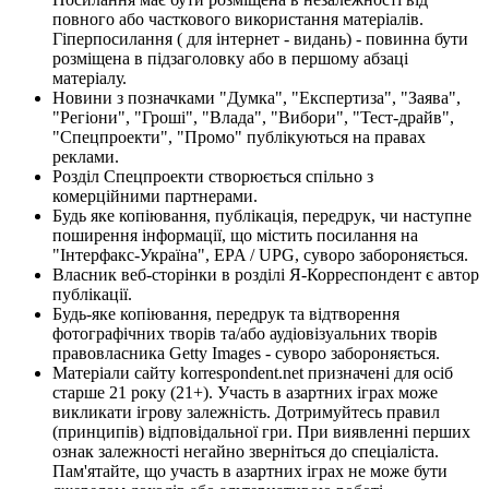
повного або часткового використання матеріалів.
Гіперпосилання ( для інтернет - видань) - повинна бути
розміщена в підзаголовку або в першому абзаці
матеріалу.
Новини з позначками "Думка", "Експертиза", "Заява",
"Регіони", "Гроші", "Влада", "Вибори", "Тест-драйв",
"Спецпроекти", "Промо" публікуються на правах
реклами.
Розділ Спецпроекти створюється спільно з
комерційними партнерами.
Будь яке копіювання, публікація, передрук, чи наступне
поширення інформації, що містить посилання на
"Інтерфакс-Україна", EPA / UPG, суворо забороняється.
Власник веб-сторінки в розділі Я-Корреспондент є автор
публікації.
Будь-яке копіювання, передрук та відтворення
фотографічних творів та/або аудіовізуальних творів
правовласника Getty Images - суворо забороняється.
Матеріали сайту korrespondent.net призначені для осіб
старше 21 року (21+). Участь в азартних іграх може
викликати ігрову залежність. Дотримуйтесь правил
(принципів) відповідальної гри. При виявленні перших
ознак залежності негайно зверніться до спеціаліста.
Пам'ятайте, що участь в азартних іграх не може бути