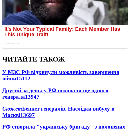
ЧИТАЙТЕ ТАКОЖ
У МЗС РФ відкинули можливість завершення
війни
15112
Другий за день: у РФ поховали ще одного
генерала
13947
Сюжет
Бенкет генералів. Наслідки вибуху в
Москві
13697
РФ створила "українську бригаду" з полонених