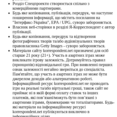
Розділ Спецпроекти створюється спільно з
комерційними партнерами.
Будь яке копіювання, публікація, передрук, чи наступне
поширення інформації, що містить посилання на
"Інтерфакс-Україна", EPA / UPG, суворо забороняється.
Власник веб-сторінки в розділі Я-Корреспондент є автор
публікації.
Будь-яке копіювання, передрук та відтворення
фотографічних творів та/або аудіовізуальних творів
правовласника Getty Images - суворо забороняється.
Матеріали сайту korrespondent.net призначені для осіб
старше 21 року (21+). Участь в азартних іграх може
викликати ігрову залежність. Дотримуйтесь правил
(принципів) відповідальної гри. При виявленні перших
ознак залежності негайно зверніться до спеціаліста.
Пам'ятайте, що участь в азартних іграх не може бути
джерелом доходів або альтернативою роботі.
Інформаційний ресурс korrespondent.net не проводить
ігри на реальні та/або віртуальні гроші, також сайт не
приймає ні в якій формі оплату ставок та інших
платежів, які пов’язані/можуть бути пов’язані з
азартними іграми, букмекерами чи тоталізаторами. Будь-
які матеріали на інформаційному ресурсі
korrespondent.net публікуються виключно в
інформаційних цілях.