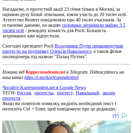
Нагадаємо, в протестній акції 23 січня тільки в Москві, за
оцінкою руху Білий лічильник, взяли участь до 20 тисяч осіб.
Агентство Reuters повідомляло про 40 тисяч учасників. За
останніми даними, на акціях
силовики затримали майже 3,5
тисячі осіб
- рекордну кількість для Росії. Більшість
затриманих вже відпустили.
Сьогодні президент Росії
Володимир Путін прокоментував
протести на підтримку Олексія Навального
, а також фільм
опозиціонера під назвою "Палац Путіна".
Новини від
Корреспондент.net
в Telegram. Підписуйтесь на
наш канал
https://t.me/korrespondentnet
Читайте Korrespondent.net в Google News
ТЕГИ:
Россия
,
протесты
,
протест
,
Навальный
,
акции
протеста
Якщо ви помітили помилку, виділіть необхідний текст і
натисніть Ctrl + Enter, щоб повідомити про це редакцію.