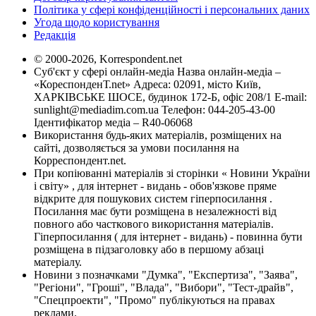
Політика у сфері конфіденційності і персональних даних
Угода щодо користування
Редакція
© 2000-2026, Korrespondent.net
Суб'єкт у сфері онлайн-медіа Назва онлайн-медіа –
«КореспонденТ.net» Адреса: 02091, місто Київ,
ХАРКІВСЬКЕ ШОСЕ, будинок 172-Б, офіс 208/1 E-mail:
sunlight@mediadim.com.ua
Телефон: 044-205-43-00
Ідентифікатор медіа – R40-06068
Використання будь-яких матеріалів, розміщених на
сайті, дозволяється за умови посилання на
Корреспондент.net.
При копіюванні матеріалів зі сторінки « Новини України
і світу» , для інтернет - видань - обов'язкове пряме
відкрите для пошукових систем гіперпосилання .
Посилання має бути розміщена в незалежності від
повного або часткового використання матеріалів.
Гіперпосилання ( для інтернет - видань) - повинна бути
розміщена в підзаголовку або в першому абзаці
матеріалу.
Новини з позначками "Думка", "Експертиза", "Заява",
"Регіони", "Гроші", "Влада", "Вибори", "Тест-драйв",
"Спецпроекти", "Промо" публікуються на правах
реклами.