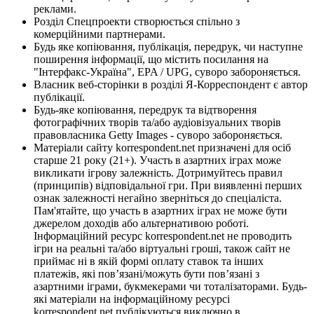
реклами.
Розділ Спецпроекти створюється спільно з
комерційними партнерами.
Будь яке копіювання, публікація, передрук, чи наступне
поширення інформації, що містить посилання на
"Інтерфакс-Україна", EPA / UPG, суворо забороняється.
Власник веб-сторінки в розділі Я-Корреспондент є автор
публікації.
Будь-яке копіювання, передрук та відтворення
фотографічних творів та/або аудіовізуальних творів
правовласника Getty Images - суворо забороняється.
Матеріали сайту korrespondent.net призначені для осіб
старше 21 року (21+). Участь в азартних іграх може
викликати ігрову залежність. Дотримуйтесь правил
(принципів) відповідальної гри. При виявленні перших
ознак залежності негайно зверніться до спеціаліста.
Пам'ятайте, що участь в азартних іграх не може бути
джерелом доходів або альтернативою роботі.
Інформаційний ресурс korrespondent.net не проводить
ігри на реальні та/або віртуальні гроші, також сайт не
приймає ні в якій формі оплату ставок та інших
платежів, які пов’язані/можуть бути пов’язані з
азартними іграми, букмекерами чи тоталізаторами. Будь-
які матеріали на інформаційному ресурсі
korrespondent.net публікуються виключно в