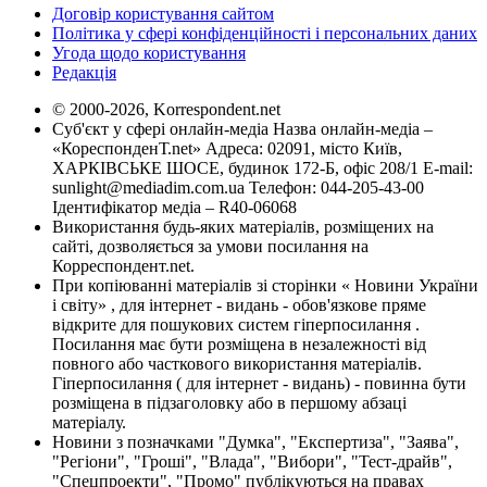
Договір користування сайтом
Політика у сфері конфіденційності і персональних даних
Угода щодо користування
Редакція
© 2000-2026, Korrespondent.net
Суб'єкт у сфері онлайн-медіа Назва онлайн-медіа –
«КореспонденТ.net» Адреса: 02091, місто Київ,
ХАРКІВСЬКЕ ШОСЕ, будинок 172-Б, офіс 208/1 E-mail:
sunlight@mediadim.com.ua
Телефон: 044-205-43-00
Ідентифікатор медіа – R40-06068
Використання будь-яких матеріалів, розміщених на
сайті, дозволяється за умови посилання на
Корреспондент.net.
При копіюванні матеріалів зі сторінки « Новини України
і світу» , для інтернет - видань - обов'язкове пряме
відкрите для пошукових систем гіперпосилання .
Посилання має бути розміщена в незалежності від
повного або часткового використання матеріалів.
Гіперпосилання ( для інтернет - видань) - повинна бути
розміщена в підзаголовку або в першому абзаці
матеріалу.
Новини з позначками "Думка", "Експертиза", "Заява",
"Регіони", "Гроші", "Влада", "Вибори", "Тест-драйв",
"Спецпроекти", "Промо" публікуються на правах