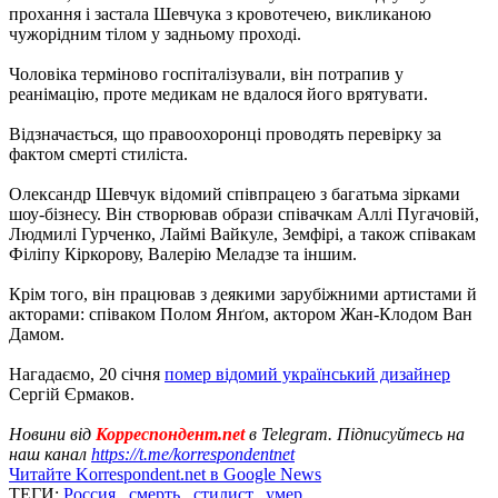
прохання і застала Шевчука з кровотечею, викликаною
чужорідним тілом у задньому проході.
Чоловіка терміново госпіталізували, він потрапив у
реанімацію, проте медикам не вдалося його врятувати.
Відзначається, що правоохоронці проводять перевірку за
фактом смерті стиліста.
Олександр Шевчук відомий співпрацею з багатьма зірками
шоу-бізнесу. Він створював образи співачкам Аллі Пугачовій,
Людмилі Гурченко, Лаймі Вайкуле, Земфірі, а також співакам
Філіпу Кіркорову, Валерію Меладзе та іншим.
Крім того, він працював з деякими зарубіжними артистами й
акторами: співаком Полом Янґом, актором Жан-Клодом Ван
Дамом.
Нагадаємо, 20 січня
помер відомий український дизайнер
Сергій Єрмаков.
Новини від
Корреспондент.net
в Telegram. Підписуйтесь на
наш канал
https://t.me/korrespondentnet
Читайте Korrespondent.net в Google News
ТЕГИ:
Россия
,
смерть
,
стилист
,
умер