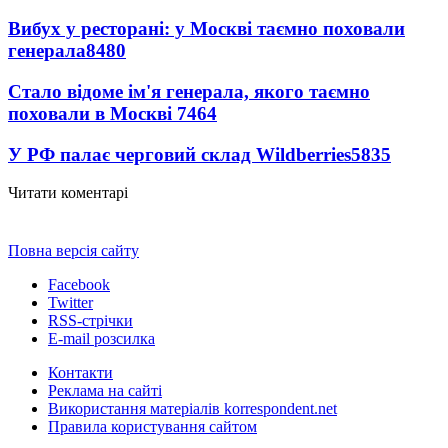
Вибух у ресторані: у Москві таємно поховали
генерала
8480
Стало відоме ім'я генерала, якого таємно
поховали в Москві
7464
У РФ палає черговий склад Wildberries
5835
Читати коментарі
Повна версія сайту
Facebook
Twitter
RSS-стрічки
E-mail розсилка
Контакти
Реклама на сайті
Використання матеріалів korrespondent.net
Правила користування сайтом