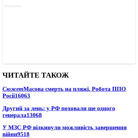
ЧИТАЙТЕ ТАКОЖ
Сюжет
Масова смерть на пляжі. Робота ППО
Росії
16063
Другий за день: у РФ поховали ще одного
генерала
13068
У МЗС РФ відкинули можливість завершення
війни
9518