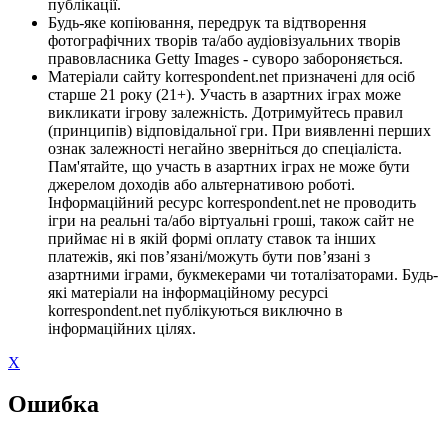
публікації.
Будь-яке копіювання, передрук та відтворення
фотографічних творів та/або аудіовізуальних творів
правовласника Getty Images - суворо забороняється.
Матеріали сайту korrespondent.net призначені для осіб
старше 21 року (21+). Участь в азартних іграх може
викликати ігрову залежність. Дотримуйтесь правил
(принципів) відповідальної гри. При виявленні перших
ознак залежності негайно зверніться до спеціаліста.
Пам'ятайте, що участь в азартних іграх не може бути
джерелом доходів або альтернативою роботі.
Інформаційний ресурс korrespondent.net не проводить
ігри на реальні та/або віртуальні гроші, також сайт не
приймає ні в якій формі оплату ставок та інших
платежів, які пов’язані/можуть бути пов’язані з
азартними іграми, букмекерами чи тоталізаторами. Будь-
які матеріали на інформаційному ресурсі
korrespondent.net публікуються виключно в
інформаційних цілях.
X
Ошибка