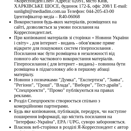
«КореспонденТ.net» Адреса: 02091, місто Київ,
ХАРКІВСЬКЕ ШОСЕ, будинок 172-Б, офіс 208/1 E-mail:
sunlight@mediadim.com.ua
Телефон: 044-205-43-00
Ідентифікатор медіа – R40-06068
Використання будь-яких матеріалів, розміщених на
сайті, дозволяється за умови посилання на
Корреспондент.net.
При копіюванні матеріалів зі сторінки « Новини України
і світу» , для інтернет - видань - обов'язкове пряме
відкрите для пошукових систем гіперпосилання .
Посилання має бути розміщена в незалежності від
повного або часткового використання матеріалів.
Гіперпосилання ( для інтернет - видань) - повинна бути
розміщена в підзаголовку або в першому абзаці
матеріалу.
Новини з позначками "Думка", "Експертиза", "Заява",
"Регіони", "Гроші", "Влада", "Вибори", "Тест-драйв",
"Спецпроекти", "Промо" публікуються на правах
реклами.
Розділ Спецпроекти створюється спільно з
комерційними партнерами.
Будь яке копіювання, публікація, передрук, чи наступне
поширення інформації, що містить посилання на
"Інтерфакс-Україна", EPA / UPG, суворо забороняється.
Власник веб-сторінки в розділі Я-Корреспондент є автор