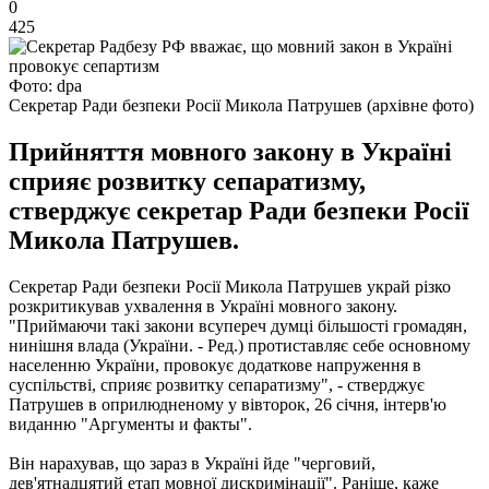
0
425
Фото: dpa
Секретар Ради безпеки Росії Микола Патрушев (архівне фото)
Прийняття мовного закону в Україні
сприяє розвитку сепаратизму,
стверджує секретар Ради безпеки Росії
Микола Патрушев.
Секретар Ради безпеки Росії Микола Патрушев украй різко
розкритикував ухвалення в Україні мовного закону.
"Приймаючи такі закони всупереч думці більшості громадян,
нинішня влада (України. - Ред.) протиставляє себе основному
населенню України, провокує додаткове напруження в
суспільстві, сприяє розвитку сепаратизму", - стверджує
Патрушев в оприлюдненому у вівторок, 26 січня, інтерв'ю
виданню "Аргументы и факты".
Він нарахував, що зараз в Україні йде "черговий,
дев'ятнадцятий етап мовної дискримінації". Раніше, каже