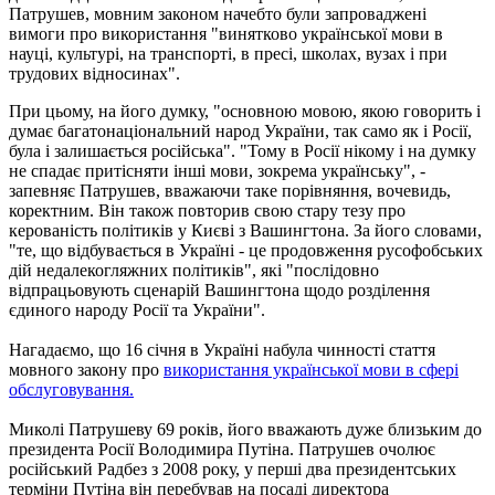
Патрушев, мовним законом начебто були запроваджені
вимоги про використання "винятково української мови в
науці, культурі, на транспорті, в пресі, школах, вузах і при
трудових відносинах".
При цьому, на його думку, "основною мовою, якою говорить і
думає багатонаціональний народ України, так само як і Росії,
була і залишається російська". "Тому в Росії нікому і на думку
не спадає притісняти інші мови, зокрема українську", -
запевняє Патрушев, вважаючи таке порівняння, вочевидь,
коректним. Він також повторив свою стару тезу про
керованість політиків у Києві з Вашингтона. За його словами,
"те, що відбувається в Україні - це продовження русофобських
дій недалекогляжних політиків", які "послідовно
відпрацьовують сценарій Вашингтона щодо розділення
єдиного народу Росії та України".
Нагадаємо, що 16 січня в Україні набула чинності стаття
мовного закону про
використання української мови в сфері
обслуговування.
Миколі Патрушеву 69 років, його вважають дуже близьким до
президента Росії Володимира Путіна. Патрушев очолює
російський Радбез з 2008 року, у перші два президентських
терміни Путіна він перебував на посаді директора