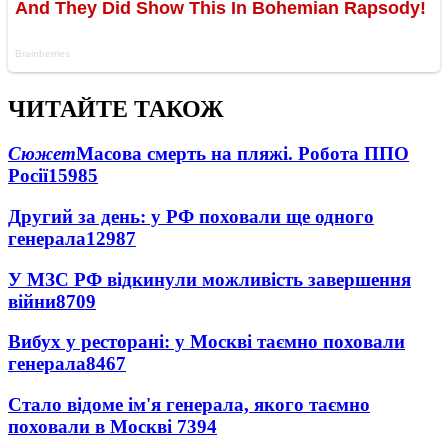
ЧИТАЙТЕ ТАКОЖ
Сюжет
Масова смерть на пляжі. Робота ППО
Росії
15985
Другий за день: у РФ поховали ще одного
генерала
12987
У МЗС РФ відкинули можливість завершення
війни
8709
Вибух у ресторані: у Москві таємно поховали
генерала
8467
Стало відоме ім'я генерала, якого таємно
поховали в Москві
7394