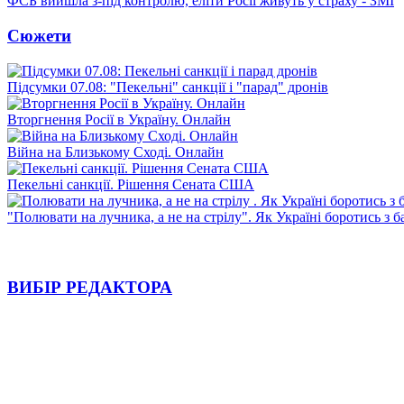
ФСБ вийшла з-під контролю, еліти Росії живуть у страху - ЗМІ
Сюжети
Підсумки 07.08: "Пекельні" санкції і "парад" дронів
Вторгнення Росії в Україну. Онлайн
Війна на Близькому Сході. Онлайн
Пекельні санкції. Рішення Сената США
"Полювати на лучника, а не на стрілу". Як Україні боротись з 
ВИБІР РЕДАКТОРА