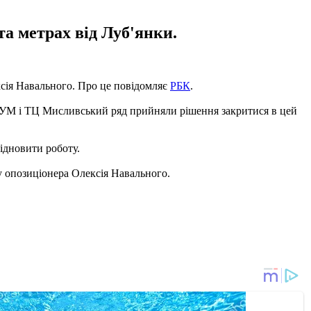
та метрах від Луб'янки.
ксія Навального. Про це повідомляє
РБК
.
ЦУМ і ТЦ Мисливський ряд прийняли рішення закритися в цей
відновити роботу.
у опозиціонера Олексія Навального.