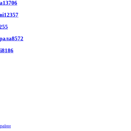
а
13706
ві
12357
255
ерала
8572
ї
8186
країни