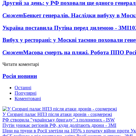
Другий за день: у РФ поховали ще одного генерал
Сюжет
Бенкет генералів. Наслідки вибуху в Моск
Україна поставила Путіна перед дилемою - ЗМІ
10
Вибух у ресторані: у Москві таємно поховали ген
Сюжет
Масова смерть на пляжі. Робота ППО Росі
Читати коментарі
Росія новини
Останні
Популярні
Коментовані
У Сизрані палає НПЗ після атаки дронів - соцмережі
РФ створила "українську бригаду" з полонених - ISW
Путін уникає регіонів РФ, куди долітають дрони - ЗМІ
Ціни на труни в Росії злетіли на 105% з початку війни проти У