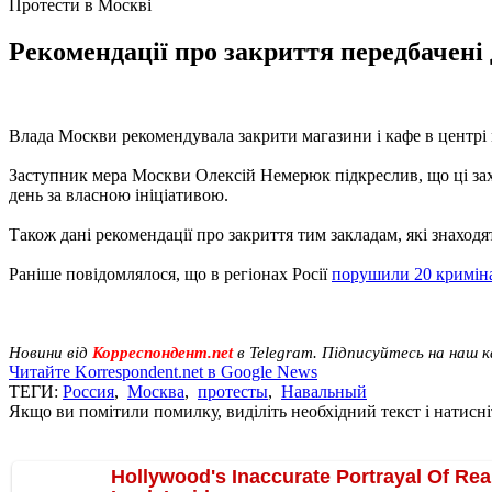
Протести в Москві
Рекомендації про закриття передбачені д
Влада Москви рекомендувала закрити магазини і кафе в центрі 
Заступник мера Москви Олексій Немерюк підкреслив, що ці за
день за власною ініціативою.
Також дані рекомендації про закриття тим закладам, які знаходят
Раніше повідомлялося, що в регіонах Росії
порушили 20 кримін
Новини від
Корреспондент.net
в Telegram. Підписуйтесь на наш 
Читайте Korrespondent.net в Google News
ТЕГИ:
Россия
,
Москва
,
протесты
,
Навальный
Якщо ви помітили помилку, виділіть необхідний текст і натисніт