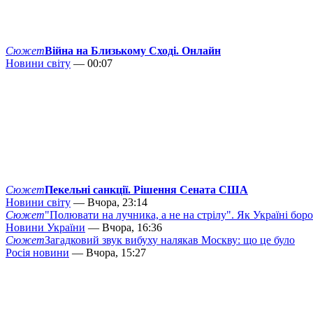
Сюжет
Війна на Близькому Сході. Онлайн
Новини світу
— 00:07
Сюжет
Пекельні санкції. Рішення Сената США
Новини світу
— Вчора, 23:14
Сюжет
"Полювати на лучника, а не на стрілу". Як Україні бор
Новини України
— Вчора, 16:36
Сюжет
Загадковий звук вибуху налякав Москву: що це було
Росія новини
— Вчора, 15:27