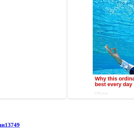
ни
13749