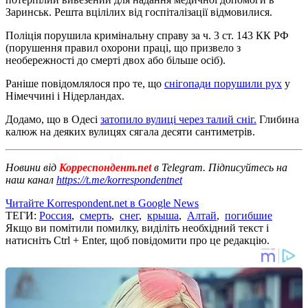
Заринськ. Решта вцілілих від госпіталізації відмовилися.
Поліція порушила кримінальну справу за ч. 3 ст. 143 КК РФ
(порушення правил охорони праці, що призвело з
необережності до смерті двох або більше осіб).
Раніше повідомлялося про те, що
снігопади порушили рух
у
Німеччині і Нідерландах.
Додамо, що в Одесі
затопило вулиці через талий сніг.
Глибина
калюж на деяких вулицях сягала десяти сантиметрів.
Новини від
Корреспондент.net
в Telegram. Підписуйтесь на
наш канал
https://t.me/korrespondentnet
Читайте Korrespondent.net в Google News
ТЕГИ:
Россия
,
смерть
,
снег
,
крыша
,
Алтай
,
погибшие
Якщо ви помітили помилку, виділіть необхідний текст і
натисніть Ctrl + Enter, щоб повідомити про це редакцію.