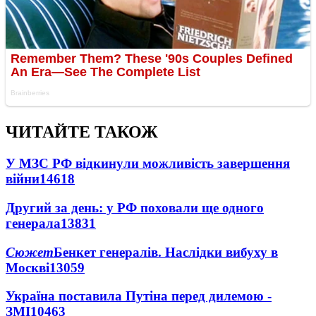
ЧИТАЙТЕ ТАКОЖ
У МЗС РФ відкинули можливість завершення
війни
14618
Другий за день: у РФ поховали ще одного
генерала
13831
Сюжет
Бенкет генералів. Наслідки вибуху в
Москві
13059
Україна поставила Путіна перед дилемою -
ЗМІ
10463