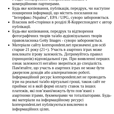
комерційними партнерами.
Будь яке копіювання, публікація, передрук, чи наступне
поширення інформації, що містить посилання на
"Інтерфакс-Україна", EPA / UPG, суворо забороняється.
Власник веб-сторінки в розділі Я-Корреспондент є автор
публікації.
Будь-яке копіювання, передрук та відтворення
фотографічних творів та/або аудіовізуальних творів
правовласника Getty Images - суворо забороняється.
Матеріали сайту korrespondent.net призначені для осіб
старше 21 року (21+). Участь в азартних іграх може
викликати ігрову залежність. Дотримуйтесь правил
(принципів) відповідальної гри. При виявленні перших
ознак залежності негайно зверніться до спеціаліста.
Пам'ятайте, що участь в азартних іграх не може бути
джерелом доходів або альтернативою роботі.
Інформаційний ресурс korrespondent.net не проводить
ігри на реальні та/або віртуальні гроші, також сайт не
приймає ні в якій формі оплату ставок та інших
платежів, які пов’язані/можуть бути пов’язані з
азартними іграми, букмекерами чи тоталізаторами. Будь-
які матеріали на інформаційному ресурсі
korrespondent.net публікуються виключно в
інформаційних цілях.