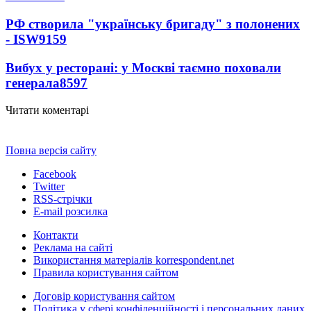
РФ створила "українську бригаду" з полонених
- ISW
9159
Вибух у ресторані: у Москві таємно поховали
генерала
8597
Читати коментарі
Повна версія сайту
Facebook
Twitter
RSS-стрічки
E-mail розсилка
Контакти
Реклама на сайті
Використання матеріалів korrespondent.net
Правила користування сайтом
Договір користування сайтом
Політика у сфері конфіденційності і персональних даних