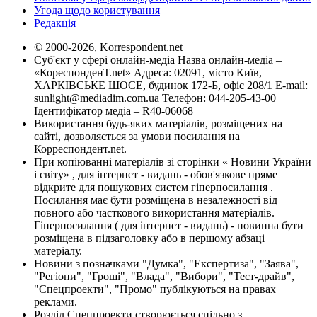
Угода щодо користування
Редакція
© 2000-2026, Korrespondent.net
Суб'єкт у сфері онлайн-медіа Назва онлайн-медіа –
«КореспонденТ.net» Адреса: 02091, місто Київ,
ХАРКІВСЬКЕ ШОСЕ, будинок 172-Б, офіс 208/1 E-mail:
sunlight@mediadim.com.ua
Телефон: 044-205-43-00
Ідентифікатор медіа – R40-06068
Використання будь-яких матеріалів, розміщених на
сайті, дозволяється за умови посилання на
Корреспондент.net.
При копіюванні матеріалів зі сторінки « Новини України
і світу» , для інтернет - видань - обов'язкове пряме
відкрите для пошукових систем гіперпосилання .
Посилання має бути розміщена в незалежності від
повного або часткового використання матеріалів.
Гіперпосилання ( для інтернет - видань) - повинна бути
розміщена в підзаголовку або в першому абзаці
матеріалу.
Новини з позначками "Думка", "Експертиза", "Заява",
"Регіони", "Гроші", "Влада", "Вибори", "Тест-драйв",
"Спецпроекти", "Промо" публікуються на правах
реклами.
Розділ Спецпроекти створюється спільно з