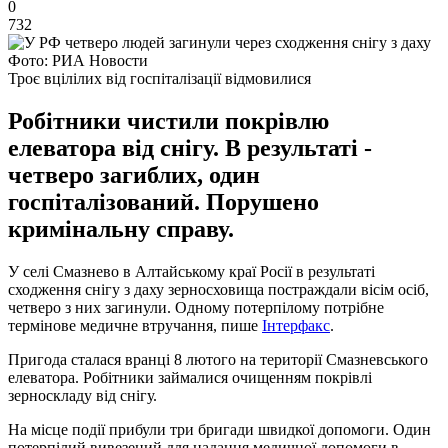
0
732
Фото: РИА Новости
Троє вцілілих від госпіталізації відмовилися
Робітники чистили покрівлю
елеватора від снігу. В результаті -
четверо загиблих, один
госпіталізований. Порушено
кримінальну справу.
У селі Смазнево в Алтайському краї Росії в результаті
сходження снігу з даху зерносховища постраждали вісім осіб,
четверо з них загинули. Одному потерпілому потрібне
термінове медичне втручання, пише
Інтерфакс
.
Пригода сталася вранці 8 лютого на території Смазневського
елеватора. Робітники займалися очищенням покрівлі
зерноскладу від снігу.
На місце події прибули три бригади швидкої допомоги. Один
потерпілий вивезений для надання медичної допомоги в