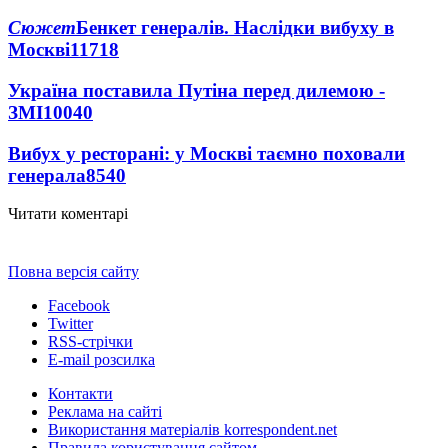
Сюжет
Бенкет генералів. Наслідки вибуху в
Москві
11718
Україна поставила Путіна перед дилемою -
ЗМІ
10040
Вибух у ресторані: у Москві таємно поховали
генерала
8540
Читати коментарі
Повна версія сайту
Facebook
Twitter
RSS-стрічки
E-mail розсилка
Контакти
Реклама на сайті
Використання матеріалів korrespondent.net
Правила користування сайтом