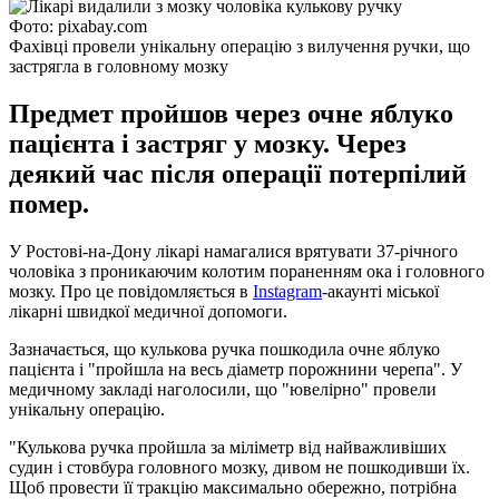
Фото: pixabay.com
Фахівці провели унікальну операцію з вилучення ручки, що
застрягла в головному мозку
Предмет пройшов через очне яблуко
пацієнта і застряг у мозку. Через
деякий час після операції потерпілий
помер.
У Ростові-на-Дону лікарі намагалися врятувати 37-річного
чоловіка з проникаючим колотим пораненням ока і головного
мозку. Про це повідомляється в
Instagram
-акаунті міської
лікарні швидкої медичної допомоги.
Зазначається, що кулькова ручка пошкодила очне яблуко
пацієнта і "пройшла на весь діаметр порожнини черепа". У
медичному закладі наголосили, що "ювелірно" провели
унікальну операцію.
"Кулькова ручка пройшла за міліметр від найважливіших
судин і стовбура головного мозку, дивом не пошкодивши їх.
Щоб провести її тракцію максимально обережно, потрібна