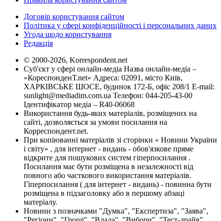
Договір користування сайтом
Політика у сфері конфіденційності і персональних даних
Угода щодо користування
Редакція
© 2000-2026, Korrespondent.net
Суб'єкт у сфері онлайн-медіа Назва онлайн-медіа –
«КореспонденТ.net» Адреса: 02091, місто Київ,
ХАРКІВСЬКЕ ШОСЕ, будинок 172-Б, офіс 208/1 E-mail:
sunlight@mediadim.com.ua
Телефон: 044-205-43-00
Ідентифікатор медіа – R40-06068
Використання будь-яких матеріалів, розміщених на
сайті, дозволяється за умови посилання на
Корреспондент.net.
При копіюванні матеріалів зі сторінки « Новини України
і світу» , для інтернет - видань - обов'язкове пряме
відкрите для пошукових систем гіперпосилання .
Посилання має бути розміщена в незалежності від
повного або часткового використання матеріалів.
Гіперпосилання ( для інтернет - видань) - повинна бути
розміщена в підзаголовку або в першому абзаці
матеріалу.
Новини з позначками "Думка", "Експертиза", "Заява",
"Регіони", "Гроші", "Влада", "Вибори", "Тест-драйв",