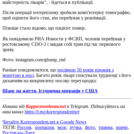
майстерність лікарів", - йдеться в публікації.
Після операції потерпілому зробили комп'ютерну томографію,
щоб оцінити його стан, він перебував у реанімації.
Пізніше стало відомо, що пацієнт помер.
Як повідомили РИА Новости у ФСВП, чоловік перебував у
ростовському СІЗО-3 і завдав собі трам під час нервового
зриву.
Фото: instagram.com/gbsmp_rnd
Раніше повідомлялося, що
росіянин 50 років прожив з
монетою в носі
. Багато років лікарі списували труднощі з його
диханням на викривлену носову перегородку.
Шанс на життя. Історична операція у США
Новини від
Корреспондент.net
в Telegram. Підписуйтесь на
наш канал
https://t.me/korrespondentnet
Читайте Korrespondent.net в Google News
ТЕГИ:
Россия
,
операция
,
мозг
,
ручка
,
фото
,
травма
,
врачи
,
Ростов-на-Дону