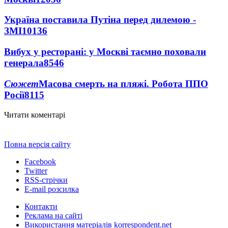
Україна поставила Путіна перед дилемою -
ЗМІ
10136
Вибух у ресторані: у Москві таємно поховали
генерала
8546
Сюжет
Масова смерть на пляжі. Робота ППО
Росії
8115
Читати коментарі
Повна версія сайту
Facebook
Twitter
RSS-стрічки
E-mail розсилка
Контакти
Реклама на сайті
Використання матеріалів korrespondent.net