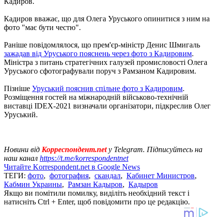
Кадиров.
Кадиров вважає, що для Олега Уруського опинитися з ним на
фото "має бути честю".
Раніше повідомлялося, що прем'єр-міністр Денис Шмигаль
зажадав від Уруського пояснень через фото з Кадировим
.
Міністра з питань стратегічних галузей промисловості Олега
Уруського сфотографували поруч з Рамзаном Кадировим.
Пізніше
Уруський пояснив спільне фото з Кадировим
.
Розміщення гостей на міжнародній військово-технічній
виставці IDEX-2021 визначали організатори, підкреслив Олег
Уруський.
Новини від
Корреспондент.net
у Telegram. Підписуйтесь на
наш канал
https://t.me/korrespondentnet
Читайте Korrespondent.net в Google News
ТЕГИ:
фото
,
фотография
,
скандал
,
Кабинет Министров
,
Кабмин Украины
,
Рамзан Кадыров
,
Кадыров
Якщо ви помітили помилку, виділіть необхідний текст і
натисніть Ctrl + Enter, щоб повідомити про це редакцію.