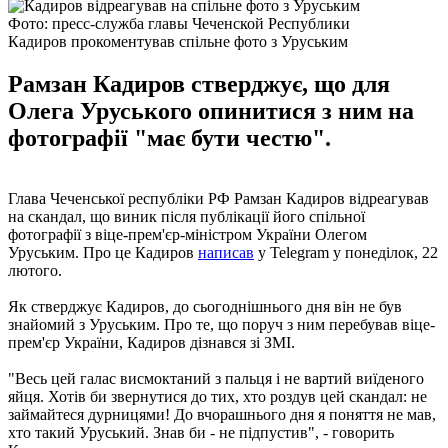
Фото: пресс-служба главы Чеченской Республики
Кадиров прокоментував спільне фото з Уруським
Рамзан Кадиров стверджує, що для
Олега Уруського опинитися з ним на
фотографії "має бути честю".
Глава Чеченської республіки РФ Рамзан Кадиров відреагував
на скандал, що виник після публікації його спільної
фотографії з віце-прем'єр-міністром України Олегом
Уруським. Про це Кадиров
написав
у Telegram у понеділок, 22
лютого.
Як стверджує Кадиров, до сьогоднішнього дня він не був
знайомий з Уруським. Про те, що поруч з ним перебував віце-
прем'єр України, Кадиров дізнався зі ЗМІ.
"Весь цей галас висмоктаний з пальця і ​​не вартий виїденого
яйця. Хотів би звернутися до тих, хто роздув цей скандал: не
займайтеся дурницями! До вчорашнього дня я поняття не мав,
хто такий Уруський. Знав би - не підпустив", - говорить