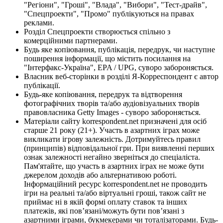
"Регіони", "Гроші", "Влада", "Вибори", "Тест-драйв",
"Спецпроекти", "Промо" публікуються на правах
реклами.
Розділ Спецпроекти створюється спільно з
комерційними партнерами.
Будь яке копіювання, публікація, передрук, чи наступне
поширення інформації, що містить посилання на
"Інтерфакс-Україна", EPA / UPG, суворо забороняється.
Власник веб-сторінки в розділі Я-Корреспондент є автор
публікації.
Будь-яке копіювання, передрук та відтворення
фотографічних творів та/або аудіовізуальних творів
правовласника Getty Images - суворо забороняється.
Матеріали сайту korrespondent.net призначені для осіб
старше 21 року (21+). Участь в азартних іграх може
викликати ігрову залежність. Дотримуйтесь правил
(принципів) відповідальної гри. При виявленні перших
ознак залежності негайно зверніться до спеціаліста.
Пам'ятайте, що участь в азартних іграх не може бути
джерелом доходів або альтернативою роботі.
Інформаційний ресурс korrespondent.net не проводить
ігри на реальні та/або віртуальні гроші, також сайт не
приймає ні в якій формі оплату ставок та інших
платежів, які пов’язані/можуть бути пов’язані з
азартними іграми, букмекерами чи тоталізаторами. Будь-