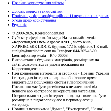
Правила користування сайтом
Договір користування сайтом
Політика у сфері конфіденційності і персональних даних
Угода щодо користування
Редакція
© 2000-2026, Korrespondent.net
Суб'єкт у сфері онлайн-медіа Назва онлайн-медіа –
«КореспонденТ.net» Адреса: 02091, місто Київ,
ХАРКІВСЬКЕ ШОСЕ, будинок 172-Б, офіс 208/1 E-mail:
sunlight@mediadim.com.ua
Телефон: 044-205-43-00
Ідентифікатор медіа – R40-06068
Використання будь-яких матеріалів, розміщених на
сайті, дозволяється за умови посилання на
Корреспондент.net.
При копіюванні матеріалів зі сторінки « Новини України
і світу» , для інтернет - видань - обов'язкове пряме
відкрите для пошукових систем гіперпосилання .
Посилання має бути розміщена в незалежності від
повного або часткового використання матеріалів.
Гіперпосилання ( для інтернет - видань) - повинна бути
розміщена в підзаголовку або в першому абзаці
матеріалу.
Новини з позначками "Думка", "Експертиза", "Заява",