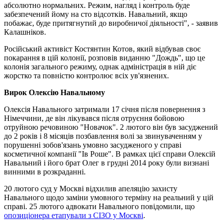
абсолютно нормальних. Режим, нагляд і контроль буде
забезпечений йому на сто відсотків. Навальний, якщо
побажає, буде притягнутий до виробничої діяльності", - заявив
Калашніков.
Російський активіст Костянтин Котов, який відбував своє
покарання в цій колонії, розповів виданню "
Дождь"
, що це
колонія загального режиму, однак адміністрація в ній діє
жорстко та повністю контролює всіх ув'язнених.
Вирок Олексію Навальному
Олексія Навального затримали 17 січня після повернення з
Німеччини, де він лікувався після отруєння бойовою
отруйною речовиною "Новачок". 2 лютого він був засуджений
до 2 років і 8 місяців позбавлення волі за звинуваченням у
порушенні зобов'язань умовно засудженого у справі
косметичної компанії "Ів Роше". В рамках цієї справи Олексій
Навальний і його брат Олег в грудні 2014 року були визнані
винними в розкраданні.
20 лютого суд у Москві відхилив апеляцію захисту
Навального щодо заміни умовного терміну на реальний у цій
справі. 25 лютого адвокати Навального повідомили, що
опозиціонера етапували з СІЗО у Москві
.