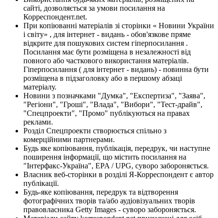
сайті, дозволяється за умови посилання на
Корреспондент.net.
При копіюванні матеріалів зі сторінки « Новини України
і світу» , для інтернет - видань - обов'язкове пряме
відкрите для пошукових систем гіперпосилання .
Посилання має бути розміщена в незалежності від
повного або часткового використання матеріалів.
Гіперпосилання ( для інтернет - видань) - повинна бути
розміщена в підзаголовку або в першому абзаці
матеріалу.
Новини з позначками "Думка", "Експертиза", "Заява",
"Регіони", "Гроші", "Влада", "Вибори", "Тест-драйв",
"Спецпроекти", "Промо" публікуються на правах
реклами.
Розділ Спецпроекти створюється спільно з
комерційними партнерами.
Будь яке копіювання, публікація, передрук, чи наступне
поширення інформації, що містить посилання на
"Інтерфакс-Україна", EPA / UPG, суворо забороняється.
Власник веб-сторінки в розділі Я-Корреспондент є автор
публікації.
Будь-яке копіювання, передрук та відтворення
фотографічних творів та/або аудіовізуальних творів
правовласника Getty Images - суворо забороняється.