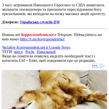
З часу затримання Навального Євросоюз та США вимагають
звільнити опозиціонера та припинити переслідування його
прихильників, які виходили на низку масових акцій протесту.
Джерело:
Українська служба DW
Новини від
Корреспондент.net
в Telegram. Підписуйтесь на
наш канал
https://t.me/korrespondentnet
Читайте Korrespondent.net в Google News
ТЕГИ:
арест
,
Росія
,
Навальный
Якщо ви помітили помилку, виділіть необхідний текст і
натисніть Ctrl + Enter, щоб повідомити про це редакцію.