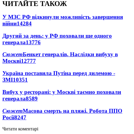
ЧИТАЙТЕ ТАКОЖ
У МЗС РФ відкинули можливість завершення
війни
14284
Другий за день: у РФ поховали ще одного
генерала
13776
Сюжет
Бенкет генералів. Наслідки вибуху в
Москві
12777
Україна поставила Путіна перед дилемою -
ЗМІ
10351
Вибух у ресторані: у Москві таємно поховали
генерала
8589
Сюжет
Масова смерть на пляжі. Робота ППО
Росії
8247
Читати коментарі