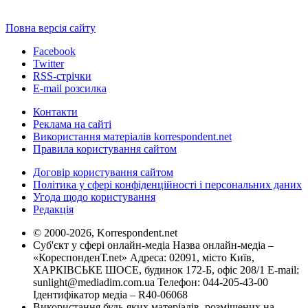
Повна версія сайту
Facebook
Twitter
RSS-стрічки
E-mail розсилка
Контакти
Реклама на сайті
Використання матеріалів korrespondent.net
Правила користування сайтом
Договір користування сайтом
Політика у сфері конфіденційності і персональних даних
Угода щодо користування
Редакція
© 2000-2026, Korrespondent.net
Суб'єкт у сфері онлайн-медіа Назва онлайн-медіа –
«КореспонденТ.net» Адреса: 02091, місто Київ,
ХАРКІВСЬКЕ ШОСЕ, будинок 172-Б, офіс 208/1 E-mail:
sunlight@mediadim.com.ua
Телефон: 044-205-43-00
Ідентифікатор медіа – R40-06068
Використання будь-яких матеріалів, розміщених на